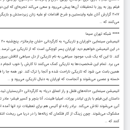
فیلم روز به روز با تحقیقات آن‌ها پیش می‌رود و سعی می‌کند تجربه‌ای که این دو ر
می‌کنند که …
**** شبکه تهران سیما
انیمیشن سینمایی «اورایان و تاریکی» به کارگردانی «شان چارماتز»، پنج‌شنبه ۲۰ آذر ماه ساعت ۱۳:۳۰ از شبکه تهران پخش می‌شود.
در این انیمیشن خواهیم دید: اورایان پسر کوچکی است که از تاریکی می ترسد. 
کند. تا این که یک شب موجود سیاهی به نام تاریکی از دل سیاهی اتاقش بیرون 
می برد. تمام این شخصیت‌ها به تاریکی کمک می‌کنند تا کارش را خوب انجام دهد. 
همین باعث می شود که تاریکی ناراحت شده و آنجا را ترک کند. نور همه جا را فر
خسته و عصبی می‌شوند و آنجاست که اورایان به دنبال تاریکی می‌رود و …
انیمیشن سینمایی «دانه‌های فلفل و راز اعماق دریا» به کارگردانی «کریستیان تیده»، جمعه ۲۱ آذر ماه ساعت ۰۹:۰۰ از شبکه تهر
داستان این فیلم با بازی لیاندر بورات، امیلیا فلینت، آنا بتچر و کسپر فیشر؛ ماد
آبی می‌شوند تلاش می‌کند. برادر زاده او آلیس هم برای تعطیلات نزد انها آمده
مشکوک می‌شوند. چون زینگ از کار فلکمان که زباله‌ها را در دریا می ریخت انتقاد
کنند که …