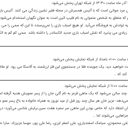
اره سمی مرد جوانی است که با آلیس همسرش در محله فقیر نشین زندگی می کنند. آلیس بار
 که متعلق به شخص متمولی به نام فلیپ اتین است به عنوان نگهبان استخدام می‌شو
 تولدش به فروشگاه می‌آید. او هیچ اسباب بازی را نمی‌پسندد تا این که سمی را می ب
ل زیادی می پذیرد که نقش اسباب بازی جدید الکساندر را داشته باشد. سمی کم کم به الک
ت خواهید دید: یک جوینده طلا در جستجوی این فلز ارزشمند به آلاسکا می رود. او علاق
کند که …
ند سالی می‌شود که یک ماهی قرمز به نام گلی جان را از پسر عمویش هدیه گرفته اس
ی‌دهد؛ عزیز خان هر سال چند روز قبل از عید نوروز به همراه خانواده به باغ پسر عمو 
ان اعتقاد دارد که خاص بودن این ماهی سر سفره هفت سین برایش شانس می‌آورد؛ د
جراهایی می‌شوند اما …
، تقی محمودی، سیامک اسفندیاری، علی اصغر ایزی، رضا علی پور، مهسا عزیززاد، سارا 