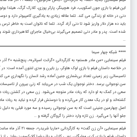
این فیلم با بازی جون اسکویب، فرد هچینگر، پارکر پوزی، کلارک گرگ، هیلدا بولو
دنی در خانه او زندگی می کند. تلما علاقه زیادی به یادگیری کامپیوتر دارد و د
باید ده هزار دلار واریز شود تا دنی آزاد گردد. تلما که ناتوان است به خاطر ترس 
شده است. پدر و مادر دنی تصمیم می‌گیرند بی‌خیال ماجرای کلاهبرداری شوند و
…
**** شبکه چهار سیما
فیلم سینمایی «من مادر هستم» به کارگردانی «گرانت اسپاتره»، پنج‌شنبه ۲۰ آذر ماه ساعت ۲۰:۳۰ از شبکه چهار سیما روی آنتن می‌رود.
در خلاصه داستان فیلم با بازی لوک هاوکر، رز بایرن و مدی لنتون آمده است: د
تاسیساتی زیر زمینی تعداد بی‌شماری جنین آماده رشد انسان را نگهداری می کند. 
سن نوجوانی برسد. دختر نوجوان یک شب در می‌یابد که زنی بیرون از تاسیسات زخ
سعی در کمک به او دارد که ربات مادر متوجه می‌شود. زن سعی در کشتن ربات دارد
کشته‌اند و او در یک معدن کار می‌کرده و با دوستش فرار کرده و نباید به ربات مادر
اصل چهارمین جنینی است که به سن نوجوانی رسیده و سه مورد قبلی به دلیل نشان
جلو آنها را می‌گیرد. زن تازه وارد دختر را گروگان گرفته و …
فیلم سینمایی «آن زن گفت» به کارگردانی «ماریا شریدر»، جمعه ۲۱ آذر ماه ساعت ۲۰:۳۰ از شبکه چهار روی آنتن می‌رود.
داستان فیلم با بازی کری مولیگان، زویی کازان و پاتریشیا کلارکسون؛ روایتی از 