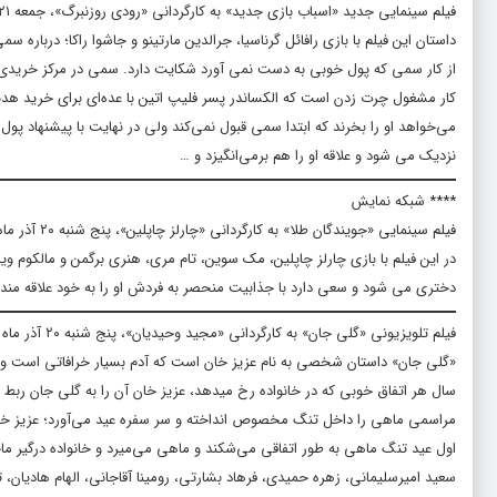
فیلم سینمایی جدید «اسباب بازی جدید» به کارگردانی «رودی روزنبرگ»، جمعه ۲۱ آذر ماه ساعت ۱۳:۳۰ از شبکه تهران پخش می‌شود.
داستان این فیلم با بازی رافائل گرناسیا، جرالدین مارتینو و جاشوا راکا؛ درب
از کار سمی که پول خوبی به دست نمی آورد شکایت دارد. سمی در مرکز خریدی
کار مشغول چرت زدن است که الکساندر پسر فلیپ اتین با عده‌ای برای خرید هدیه
می‌خواهد او را بخرند که ابتدا سمی قبول نمی‌کند ولی در نهایت با پیشنهاد پو
نزدیک می شود و علاقه او را هم برمی‌انگیزد و …
**** شبکه نمایش
فیلم سینمایی «جویندگان طلا» به کارگردانی «چارلز چاپلین»، پنج شنبه ۲۰ آذر ماه ساعت ۰۱:۰۰ بامداد از شبکه نمایش پخش می‌شود.
در این فیلم با بازی چارلز چاپلین، مک سوین، تام مری، هنری برگمن و مالکوم وی
دختری می شود و سعی دارد با جذابیت منحصر به فردش او را به خود علاقه مند 
فیلم تلویزیونی «گلی جان» به کارگردانی «مجید وحیدیان»، پنج شنبه ۲۰ آذر ماه ساعت ۱۱:۰۰ از شبکه نمایش پخش می‌شود.
«گلی جان» داستان شخصی به نام عزیز خان است که آدم بسیار خرافاتی است و چ
سال هر اتفاق خوبی که در خانواده رخ میدهد، عزیز خان آن را به گلی جان ربط م
مراسمی ماهی را داخل تنگ مخصوص انداخته و سر سفره عید می‌آورد؛ عزیز خ
اول عید تنگ ماهی به طور اتفاقی می‌شکند و ماهی می‌میرد و خانواده درگیر ما
سعید امیرسلیمانی، زهره حمیدی، فرهاد بشارتی، رومینا آقاجانی، الهام هادیان