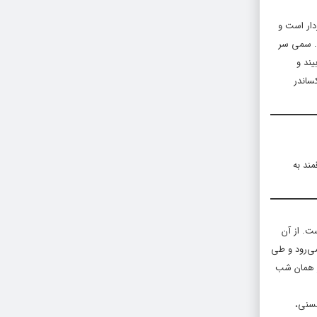
دار است و
د. سمی سر
یند و
ساندر
مند به
ت. از آن
می‌رود و طی
ر همان شب
حسنی،