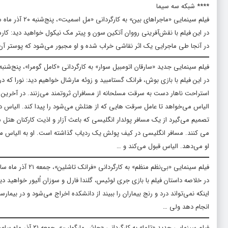
**** شبکه سه سیما
فیلم سینمایی «ماجراهای بین» به کارگردانی «مل اسمیت»، پنج‌شنبه ۲۰ آذر ماه ساعت ۱۰:۰۰ از شبکه سه سیما پخش می‌شود.
در این فیلم با نقش‌آفرینی رووان آتکین سون و پیتر مک نیکول خواهید دید: کار
در آنجا طی ماجرایی یک اثر نقاشی خراب شده و او مجبور می‌شود که پوستر آن 
فیلم سینمایی جدید «سارقان اتومبیل سوار» به کارگردانی «کامل گومرا»، پنج‌شنبه ۲۰ آذر ماه ساعت ۲۴:۰۰ از شبکه سه سیما پخش خواهد شد
در این فیلم با بازی بوش، فرانک گستامبید و زوئه مارشال خواهیم دید: نورا 
استراحت ناهار دست به سرقت مسلحانه از مسافران ثروتمند می‌زنند. در آخرین 
الیاس می‌خواهد تا عامل سرقت هایی که از هتلش می‌شود را پیدا کند. الیاس در هت
تصمیم می‌گیرد از یک مسافر پولدار انگلیسی که باعث آزار و اذیت کارکنان هتل
می کنند. مسافر انگلیسی در کیف پولش یک ردیاب گذاشته است. او به الیاس می
او می‌دهد. الیاس قبول می‌کند و …
فیلم سینمایی «بی‌نظم منظم» به کارگردانی «فرانک تاشلین»، جمعه ۲۱ آذر ماه ساعت ۱۰:۰۰ از شبکه سه سیما پخش می‌شود.
در خلاصه داستان فیلم با بازی جری لوئیس، گلندا فارل و سوزان اُلیور خواهید 
اینکه نمی‌تواند درد و رنج بیماران را ببیند از دانشکده اخراج می‌شود و در بیم
انجام دهد ولی …
فیلم سینمایی جدید «تلما» به کارگردانی «جاش مارگولین»، جمعه ۲۱ آذر ماه ساعت ۱۴:۳۰ به روی آنتن شبکه سه سیما می‌رود.