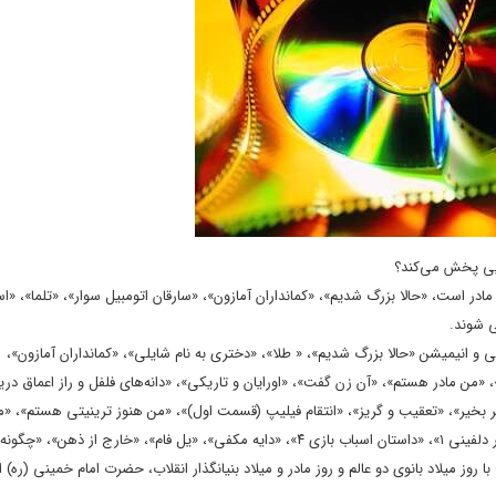
ایی پخش می‌کند؟
 مادر است، «حالا بزرگ شدیم»، «کمانداران آمازون»، «سارقان اتومبیل سوار»، «تلما»، «ا
 شوند.
نی و انیمیشن «حالا بزرگ شدیم»، « طلا»، «دختری به نام شایلی»، «کمانداران آمازون»،
 «من مادر هستم»، «آن زن گفت»، «اورایان و تاریکی»، «دانه‌های فلفل و راز اعماق دریا
جان»، «تاکسی ۵»، «صنوبر»، «ایوان»، «سفر بخیر»، «تعقیب و گریز»، «انتقام فیلیپ (قسمت اول)»، «من هنوز ترینیتی هست
«قول»، «ببرهای پرنده»، «بیا از گذشته حرف بزنیم»، «بهشت زیر پای مادر»، «پسر دلفینی ۱»، «داستان اسباب بازی ۴»، «دایه مکفی»، «یل فام»، 
 کابوس»؛ پنج‌شنبه و جمعه ۲۰ و ۲۱ آذر ماه، مصادف با روز میلاد بانوی دو عالم و روز مادر و میلاد بنیانگذار انقلاب، حضرت امام خمینی 