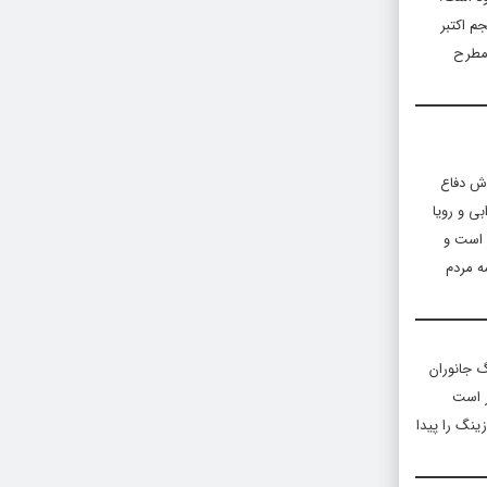
م اکتبر
تهاماتی علیه واینستین مطرح
دش دفاع
ی و رویا
ر است و
ه مردم
گ جانوران
ر است
ینگ را پیدا