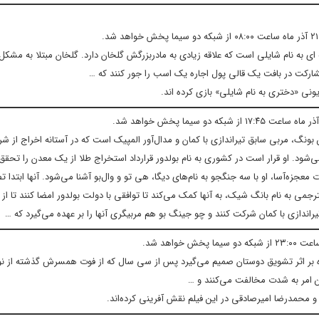
 که فرهنگ‌های مختلف ترکمن را در خود جای داده، داستان دختر ۸ ساله ای به نام شایلی است که علاقه زیادی به مادربزرگش گلخان دارد. گلخان مبتل
ا مشارکت در بافت یک قالی پول اجاره یک اسب را جور کنند که …
زیونی «دختری به نام شایلی» بازی کرده اند.
جین بونگ، مربی سابق تیراندازی با کمان و مدال‌آور المپیک است که در آستانه اخراج از ش
می‌شود. او قرار است در کشوری به نام بولدور قرارداد استخراج طلا از یک معدن را تحق
جزه‌آسا، او با سه جنگجو به نام‌های دیگا، هی تو و وال‌بو آشنا می‌شود. آنها ابتدا ت
ی به نام بانگ شیک، به آنها کمک می‌کند تا توافقی با دولت بولدور امضا کنند تا از ق
یراندازی با کمان شرکت کنند و چو جینگ بو هم مربیگری آنها را بر عهده می‌گیرد که …
 نوه بر اثر تشویق دوستان صمیم می‌گیرد پس از سی سال که از فوت همسرش گذشته از نو 
ین امر به شدت مخالفت می‌کنند و …
محمدرضا امیرصادقی در این فیلم نقش آفرینی کرده‌اند.