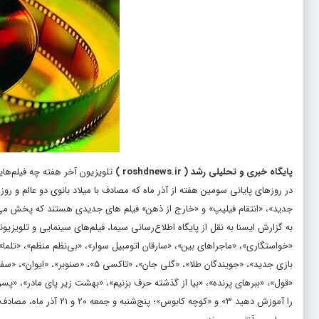
پایگاه خبری و تحلیلی رشد
(
roshdnews.ir
)
تلویزیون آخر هفته چه فیلم‌ه
در روزهای پایانی سومین هفته از آذر ماه که مصادف با میلاد بانوی دو عالم و روز
جدید»، «انتقام فیلیپ» و «خارج از ذهن» فیلم های جدیدی هستند که پخش می
به گزارش ایسنا به نقل از پایگاه اطلاع‌رسانی سیما، فیلم‌های سینمایی و تلویزیو
«خواستگاری»، «ماجراهای بین»، «سارقان اتومبیل سوار»، «بی‌نظم منظم»، «تلما»،
بازی جدید»، «جویندگان طلا»، «گلی 
را آموزش دهید ۳» و «کوچه