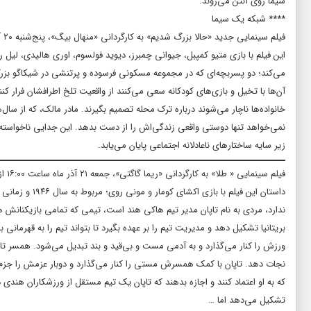
سیما روی آنتن می‌روند.
**** شبکه یک سیما
فیلم سینمایی جدید «حالا بزرگ شدیم» به کارگردانی «منهال بیگ»، پنج‌شنبه ۲۰ آذر ماه ساعت ۲۳:۳۰ از شبکه یک سیما پخش خواهد شد.
این فیلم با بازی متیو کمپبل، جیوانی چمبرز، دیوید فولسوم، اوری هالیدی، لیل
می‌کند؛ دو پسربچه‌ای که در مجموعه مسکونی فرسوده و پرتنشی در شیکاگو بزر
آن‌ها با تخیل و بازی‌های کودکانه سعی می‌کنند از واقعیت تلخ اطرافشان فرار ک
خانواده‌ها ناچار می‌شوند درباره ترک محله تصمیم بگیرند. مادر مالک، که از سا
نمی‌خواهد تنها دوستی واقعی زندگی‌اش را از دست بدهد. این جدایی ناخواسته، دو
زیر سایه ساختارهای ناعادلانه اجتماعی پایان می‌یابد.
فیلم سینمایی « طلا» به کارگردانی «ریما گاگتی»، جمعه ۲۱ آذر ماه ساعت ۱۶:۰۰ از شبکه یک سیما پخش خواهد شد.
داستان این فیل
ندارد، مردی به نام تاپان مدیر تیم هاکی هند است، تیمی که تمامی بازیکنانش 
بریتانیا تشکیل دهد و مدیریت تیم را بر عهده بگیرد تا بتواند تیم را به قهرمانی 
ورزش را کنار می‌گذارد و به آدمی مست و بی‌قید و بند تبدیل می‌شود. همسر تاپا
نجات دهد. تاپان با کمک همسرش مستی را کنار می‌گذارد و دوبار عزمش را جزم م
که به او اعتماد کنند و اجازه بدهند که تاپان یک تیم مستقل از ورزشکاران هندی د
تشکیل می‌دهد اما …