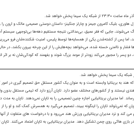
 رل هاوری، بلیک کامرون جیمز و چارلز جنکینز؛ داستان دوستی صمیمی مالک و ارون را 
گ می‌شوند، جایی که فقر عمیق، بی‌عدالتی نتیجه مستقیم دهه‌ها بی‌توجهی سیستم آ
نند، اما پس از کشته‌شدن یکی از همسایه‌ها توسط پلیس، امنیت شکننده‌شان فرو می‌ریز
ل‌ها فشار و ناامنی خسته شده، می‌خواهد بچه‌هایش را از این چرخه بیرون بکشد، در حال
 پسر را مجبور می‌کند زودتر از موعد بزرگ شوند و بفهمند که کودکی‌شان نه بر اثر ان
م با بازی اکشای کومار و مونی روی؛ مربوط به سال ۱۹۴۶ و زمانی که هند به بریتانیا وابسته است و به عنوان یک کشور مستقل حق تصمیم گیری د
هندی نیستند و از کشورهای مختلف عضو دارد. تاپان آرزو دارد که تیمی مستقل بدون و
برساند. اما مدیران بریتانیایی اجازه چنین تصمیمی را به تاپان نمی‌دهند. تاپان به مدت د
ن که نمی‌تواند تاپان را اینگونه ببیند، تصمیم می‌گیرد به همسرش کمک کند و او را از
ی کند و نزد مدیران بریتانیایی ورزش هند می‌رود و با درخواست های متفاوت از آنها
ر بازی هاکی روی چمن تشکیل دهد. مدیران بریتانیایی به تاپان اعتماد می‌کنند. تاپان ت