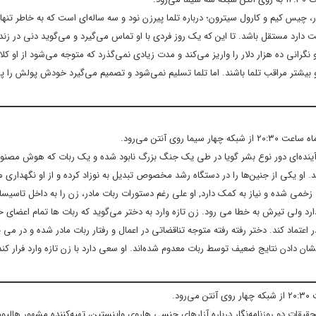
ر، چیس کیم و کارول سیترون؛ درباره تلما پیرزن نود و سه ساله‌ای است که به خاطر تنه
وست دارد مستقل باشد. تا این که یک روز فردی با او تماس می‌گیرد و می‌گوید دنی در زن
و نگرانی ده هزار دلار را واریز می‌کند و مدت زیادی نمی‌گذرد که متوجه می‌شود از او کل
 بیشتر مراقب تلما باشند. اما تلما تسلیم نمی‌شود و تصمیم می‌گیرد خودش پولش را پ
ر آینده‌ای دور نوع بشر گویا در طی یک جنگ بزرگ نابود شده و یک ربات که هوش مصنوع
او یکی از جنین‌ها را در دستگاه رشد مخصوص تبدیل به نوزاد کرده و از او نگهداری می
می شده و نیاز به کمک دارد, او علی رغم دستورات ربات مادر، زن را به داخل تاسیسا
 ولی تیرش به خطا می رود. زن تازه وارد به دختر می‌گوید که ربات ها تمام اعضای خان
 اعتماد کند. دختر رفته رفته متوجه تناقضاتی در اعمال و رفتار ربات مادر شده و در می یا
 دادن نتایج ضعیف توسط ربات معدوم شده‌اند. او سعی دارد با زن تازه وارد فرار کند
تحقیقات دو روزنامه‌نگار درباره آزارهای جنسی هاروی واینستین، تهیه‌کننده مشهور هالیو