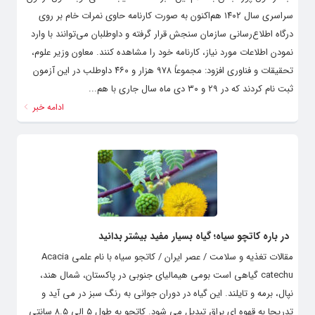
سراسری سال ۱۴۰۲ هم‌اکنون به صورت کارنامه حاوی نمرات خام بر روی
درگاه اطلاع‌رسانی سازمان سنجش قرار گرفته و داوطلبان می‌توانند با وارد
نمودن اطلاعات مورد نیاز، کارنامه خود را مشاهده کنند. معاون وزیر علوم،
تحقیقات و فناوری افزود: مجموعاً ۹۷۸ هزار و ۴۶۰ داوطلب در این آزمون
ثبت نام کردند که در ۲۹ و ۳۰ دی ماه سال جاری با هم...
ادامه خبر
در باره کاتچو سیاه؛ گیاه بسیار مفید بیشتر بدانید
مقالات تغذیه و سلامت / عصر ایران / کاتجو سیاه با نام علمی Acacia
catechu گیاهی است بومی هیمالیای جنوبی در پاکستان، شمال هند،
نپال، برمه و تایلند. این گیاه در دوران جوانی به رنگ سبز در می آید و
تدریجا به قهوه ای براق تبدیل می شود. کاتچو به طول ۵ الی ۸.۵ سانتی