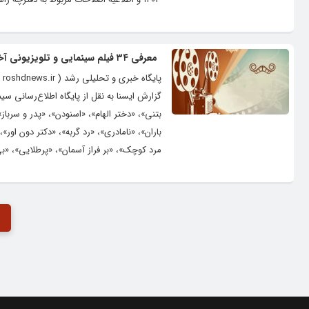
معرفی ۳۴ فیلم سینمایی و تلویزیونی آخر هفته سیما
گزارش ایسنا به نقل از پایگاه اطلاع‌رسانی س
بتنی»، «دختر الهام»، «اسنودن»، «پدر و سرباز
باران»، «نامادری»، «رد گربه»، «دکتر دون او
مرد کوچک»، «بر فراز آسمان»، «پرطلایی»، «بی‌