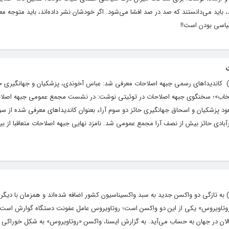
 باید می‌دانستند که صد در صد افشا می‌شود. اگر خودشان نشر داده‌اند، باید متوجه معن
سیاسی بودن است!!
ایگاه خبری و تحلیلی رشد ( roshdnews.ir ) کاندیداهای رسمی جبهه اصلاحات معرفی شد: عباس آخوندی، پزشکیان و جهانگ
انتخاب»؛ سخنگوی جبهه اصلاحات در توئیتی نوشت: در نشست مجمع عمومی جبهه اصلاحا
ود پزشکیان و اسحاق جهانگیری حائز دو سوم آراء بعنوان کاندیداهای معرفی شده از س
بادی حائز بیش از نصف آرا مجمع عمومی شد. نامزد نهایی جبهه اصلاحات متعاقبا از بی
یگاه خبری و تحلیلی رشد ( roshdnews.ir ) به تازگی دو واکسن جدید به سبد واکسیناسیون کشور اضافه شده‌اند و همزمان با
تاویروس» یکی از این دو واکسن است؛ روتاویروس عامل عفونت دستگاه گوارش است 
الان در جهان به حساب می‌آید. به گزارش ایسنا، واکسن «روتاویروس» به شکل خوراکی د