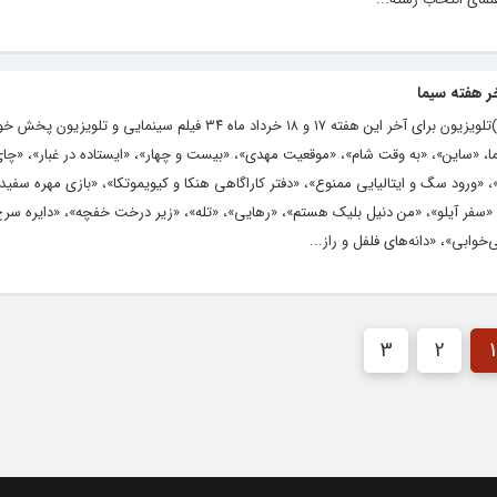
پایگاه خبری و تحلیلی رشد ( roshdnews.ir )تلویزیون برای آخر این هفته ۱۷ و ۱۸ خرداد ماه ۳۴ فیلم سینم
یما، «ساین»، «به وقت شام»، «موقعیت مهدی»، «بیست و چهار»، «ایستاده در غبار»، «چا
»، «ورود سگ و ایتالیایی ممنوع»، «دفتر کاراگاهی هنکا و کیویموتکا»، «بازی مهره سفید»
ر»، «سفر آیلو»، «من دنیل بلیک هستم»، «رهایی»، «تله»، «زیر درخت خفچه»، «دایره سر
خوابی»، «دانه‌های فلفل و راز...
3
2
1