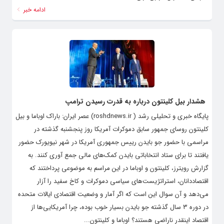
ادامه خبر
هشدار بیل کلینتون درباره به قدرت رسیدن ترامپ
پایگاه خبری و تحلیلی رشد ( roshdnews.ir) عصر ایران: باراک اوباما و بیل
کلینتون روسای جمهور سابق دموکرات آمریکا روز پنجشنبه گذشته در
مراسمی با حضور جو بایدن رییس جمهوری آمریکا در شهر نیویورک حضور
یافتند تا برای ستاد انتخاباتی بایدن کمک‌های مالی جمع آوری کنند. به
گزارش رویترز، کلینتون و اوباما در این مراسم به موضوعی پرداختند که
اقتصاددانان، استراتژیست‌های سیاسی دموکرات و کاخ سفید را آزار
می‌دهد و آن سوال این است که اگر آمار و وضعیت اقتصادی ایالات متحده
در دوره ۳ سال گذشته جو بایدن بسیار خوب بوده، چرا آمریکایی‌ها از
اقتصاد اینقدر ناراضی هستند؟ اوباما و کلینتون...