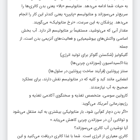
به حیات شما ادامه می‌دهد. متابولیسم «بالا» یعنی بدن کالری‌ها را
سریع‌تر می‌سوزاند و متابولیسم «پایین» یعنی کندتر این کار را انجام
می‌دهد. پزشکان به این سرعت، «نرخ متابولیک» می‌گویند.
مقدار آبی که می‌نوشید، مستقیماً بر متابولیسم اثر دارد. آب بخش
اساسی واکنش‌های بیوشیمیایی و فعالیت‌های آنزیمی بدن است، از
جمله:
گلیکولیز (شکستن گلوکز برای تولید انرژی)
بتا-اکسیداسیون (سوزاندن چربی‌ها)
سنتز پروتئین (فرآیند ساخت پروتئین در سلول‌ها)
اعضایی مانند کبد و کلیه که در متابولیسم نقش دارند، برای عملکرد
صحیح به آب نیازمندند.
کارولین سوسی، متخصص تغذیه و سخنگوی آکادمی تغذیه و
رژیم‌درمانی آمریکا، می‌گوید:
«اگر بدن دچار کم‌آبی شود، بار متابولیکی بیشتری به کبد منتقل می‌شود
و توانایی آن در سوزاندن چربی کاهش می‌یابد.»
آیا نوشیدن آب کالری می‌سوزاند؟
کالری معیاری از انرژی است. شما با غذا کالری دریافت می‌کنید و این