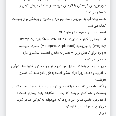
هورمون‌های گرسنگی را افزایش می‌دهد و احتمال ورزش کردن را
کاهش می‌دهد.
هضم بهتر: آب به تجزیه‌ی غذا، نرم کردن مدفوع و پیشگیری از یبوست
کمک می‌کند.
اهمیت آب در مصرف داروهای GLP
اگر داروهای آگونیست گیرنده GLP-1 مانند سماگلوتید (Ozempic،
Wegovy) یا تیرزپاتید (Mounjaro، Zepbound) مصرف می‌کنید –
به‌ویژه برای کاهش وزن – هیدراته ماندن اهمیت بیشتری دارد.
سوسی می‌گوید:
«این داروها می‌توانند به‌دلیل عوارض جانبی و کاهش اشتها خطر کم‌آبی
را افزایش دهند، زیرا افراد ممکن است به‌طور ناخواسته آب کمتری
بنوشند.»
رانگه اضافه می‌کند: «هیدراته ماندن در طول مصرف این داروها احتمال
یبوست را هم کمتر می‌کند، که یکی از شکایات رایج بیماران است.»
از عوارض جانبی شایع این داروها که می‌تواند به کم‌آبی منجر شود،
می‌توان به موارد زیر اشاره کرد:
تهوع