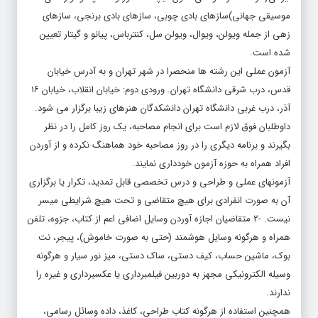
موسیقی جهانی)سازهای بادی چوبی، سازهای بادی برنجی، سازهای
زهی از جمله ویولن، ویوال، ویولن سل، کنترباس، پیانو و گیتار تعیین
شده است.
آزمون عملی این رشته ها منحصرا در شهر تهران و به آدرس خیابان
قدس، درب شرقی دانشگاه تهران. ورودی دوم: خیابان انقلاب، خیابان ۱۶
آذر، درب غربی دانشگاه تهران دانشکدگان هنرهای زیبا برگزار می شود.
داوطلبان فوق لازم است برای انجام مصاحبه، یک روز کامل را در نظر
بگیرند و برنامه دیگری را در روز مصاحبه خود هماهنگ نکرده و از آوردن
افراد همراه به حوزه آزمون خودداری نمایند.
آزمونهای عملی و طراحی و درس تخصصی قابل تمدید، تکرار یا برگزاری
آن به صورت انفرادی برای هیچ متقاضی و تحت هیچ شرایطی میسر
نیست. -۲ متقاضیان اجازه آوردن وسایل اضافی اعم از کتاب، جزوه، تلفن
همراه و هرگونه وسایل هوشمند (حتی به صورت خاموش)، پیجر، نت
بوک، ماشین حساب، کیف دستی، ساک دستی، میز نور سیار و هرگونه
وسیله الکترونیکی مجهز به دوربین فیلمبرداری یا عکسبرداری و غیره را
ندارند.
همچنین استفاده از هرگونه کتاب طراحی، کاغذ، داده وسائل رسامی،