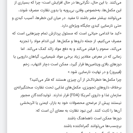
می‌کنند. با این حال، نگرانی‌ها در حال افزایش است؛ چرا که بسیاری از
این مکمل‌ها، به‌خصوص وقتی بی‌رویه یا بدون نظارت مصرف شوند،
می‌توانند بیشتر مضر باشند تا مفید. در میان این خطرها، آسیب کبدی و
حتی نارسایی کبدی جایگاه ویژه‌ای دارد.
«کبد ما اندامی حیاتی است که مسئول پردازش تمام چیزهایی است که
مصرف می‌کنیم، از جمله داروها و مکمل‌ها. این اندام مواد را تجزیه
می‌کند، سموم را فیلتر می‌کند و به دفع مواد زائد کمک می‌کند. اما
زمانی که در معرض مقادیر زیاد برخی مواد شیمیایی، گیاهان دارویی یا
دوزهای بالای ویتامین‌ها قرار گیرد، ممکن است دچار التهاب، زخم
(فیبروز) و در نهایت نارسایی شود.»
چرا مکمل‌ها خطرناک‌تر از آن چیزی هستند که فکر می‌کنید؟
برخلاف داروهای تجویزی، مکمل‌های غذایی تحت نظارت سختگیرانه‌ی
سازمان غذا و داروی آمریکا (FDA) قرار ندارند. تولیدکنندگان مجبور
نیستند پیش از عرضه‌ی محصولات خود به بازار، ایمنی یا اثربخشی
آن‌ها را ثابت کنند. این نبود نظارت به معنای آن است که:
دوزها ممکن است ناهماهنگ باشند
برچسب‌ها می‌توانند گمراه‌کننده باشند