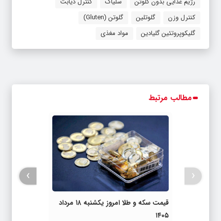
رژیم غذایی بدون گلوتن
سلیاک
کنترل دیابت
کنترل وزن
گلوتلین
گلوتن (Gluten)
گلیکوپروتئین گلیادین
مواد مغذی
مطالب مرتبط
›
‹
قیمت سکه و طلا امروز یکشنبه ۱۸ مرداد
۱۴۰۵