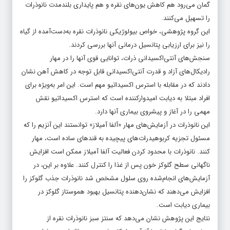
گمان می‌رود هم کاهش یون‌های نقره و هم پایداری بلندمدت نانوذرات
را تسهیل می‌کنند.
این گروه پژوهشی، خواص بیولوژیکی نانوذرات نقره به‌دست‌آمده از گیاه
را نیز برای ارزیابی پتانسیل درمانی آنها بررسی کردند.
سنجش‌های آنتی‌اکسیدانی ذرات، توانایی قوی آنها را در مهار
رادیکال‌های آزاد و قدرت آنتی‌اکسیدانی قابل توجه در کاهش آهن نشان
دادند که در مقابله با استرس اکسیداتیو مهم است. این امر به‌ویژه برای
افراد مبتلا به دیابت امیدوارکننده است که استرس اکسیداتیو نقش
مهمی را در آغاز و پیشروی بیماری آنها دارد.
این نانوذرات در آزمایش‌های مهار «آلفا آمیلاز» توانستند این آنزیم را که
مسئول تجزیه کربوهیدرات‌های پیچیده به قندهای ساده است، مهار
کنند. نانوذرات با محدود کردن فعالیت آلفا آمیلاز ممکن است افزایش
ناگهانی سطح گلوکز خون پس از غذا را کنترل کنند. علاوه بر این، در
آزمایش‌های انجام‌شده روی سلول مشخص شد نانوذرات جذب گلوکز را
افزایش می‌دهند که نشان‌دهنده پتانسیل بهبود هموستاز گلوکز در
بیماری دیابت است.
نتایج این پژوهش نشان می‌دهد که سنتز سبز نانوذرات نقره از