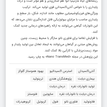
ریشه‌های گیاه مارتینیا آنوآ هم امکان‌پذیر و هم مؤثر است و ذرات
پایداری را با خواص آنتی‌اکسیدانی قوی تولید می‌کند. ترکیب
ویژگی‌های فیزیکوشیمیایی مطلوب مانند اندازه، شکل، بار سطح و
پایداری مناسب با مزایای بیولوژیکی قابل اندازه‌گیری نشان می‌دهد که
این نانوذرات گیاهی می‌توانند به ارائه راهبردهای درمانی جدید کمک
کنند.
با افزایش تقاضا برای فناوری نانو سازگار با محیط زیست، چنین
روش‌های مبتنی بر گیاهان می‌توانند به ایجاد تعادل بین تولید پایدار و
مواد زیست‌پزشکی با کارآیی بالا کمک کنند.
این پژوهش در مجله «Nano TransMed» به چاپ رسید.
آنتی‌اکسیدان
استرس اکسیداتیو
بهبود هموستاز گلوکز
بیماری دیابت
پژوهشگران هندی
ترپنوئید
تولید نانوذرات نقره
درمان دیابت
درمان دیابت با نانوذرات نقره
ساپونین‌
فتوسنتز
فلاونوئید
فناوری نانو
فنول‌
کربونیل
کربوهیدرات‌