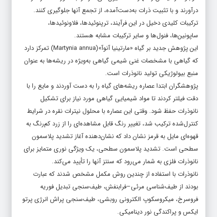
درآورند و با تثبیت ذرات به‌دست‌آمده، از تجمع آنها جلوگیری کنند.
ترکیبات کلیدی دخیل در این فرآیند، ترپنوئیدها، فلاونوئیدها،
ساپونین‌ها، فنول‌ها و سایر ترکیبات مشابه هستند.
این پژوهش جدید بر گیاه «مارتینیا آنوآ»(Martynia annua) تمرکز دارد
که گیاهی با مشخصات غنی شیمی گیاهی به‌ویژه در ریشه‌ها به عنوان
منبع بیولوژیکی تولید نانوذرات است.
پژوهشگران ابتدا عصاره ریشه‌های گیاه را به دست آوردند و مایع را با
دقت فیلتر کردند تا مواد شیمیایی گیاهی مورد نیاز برای تشکیل
نانوذرات حفظ شود. وقتی این عصاره با محلول نیترات نقره در شرایط
کنترل‌شده ترکیب شد، تغییر رنگ قابل مشاهده‌ای را از زرد کم‌رنگ به
قهوه‌ای مایل به قرمز نشان داد که نشان‌دهنده آغاز تشدید پلاسمون
سطحی است. تشدید پلاسمون سطحی، یک ویژگی نوری متمایز برای
نانوذرات فلزی به شمار می‌رود که سنتز آنها را تأیید می‌کند.
نانوذرات با استفاده از چندین روش مکمل مشخص شدند که عبارت
بودند از طیف‌شناسی مرئی–فرابنفش، طیف‌سنجی تبدیل فوریه
فروسرخ، میکروسکوپ الکترونی روبشی، طیف‌سنجی پراش انرژی پرتو
ایکس و پراکندگی نور دینامیکی.