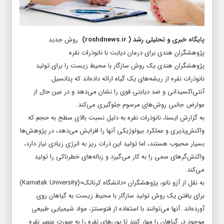
پایگاه خبری و تحلیلی رشد
(
roshdnews.ir
)
روش جدید
پژوهشگران هندی برای درمان دیابت با نانوذرات نقره
پژوهشگران هندی یک روش سازگار با محیط زیست را برای تولید
نانوذرات نقره از ریشه‌های یک گیاه ارائه داده‌اند که پتانسیل
آنتی‌اکسیدانی و ضد دیابتی قوی را نشان می‌دهد و در عین حال از
عوارض جانبی روش‌های مرسوم جلوگیری می‌کند.
به گزارش ایسنا، نانوذرات نقره به دلیل نسبت بالای سطح به حجم که
واکنش‌پذیری و عملکرد بیولوژیکی آنها را افزایش می‌دهد، در پژوهش‌ها
بسیار محبوب هستند، اما تولید این ذرات ریز به انرژی‌ زیادی نیاز دارد،
واکنش‌گرهای سمی را به کار می‌گیرد و زباله‌های خطرناکی را تولید
می‌کند.
به نقل از آزو نانو، پژوهشگران «دانشگاه کرناتک»(Karnatak University)
برای یافتن یک روش تولید سازگار با محیط زیست به گیاهان روی
آورده‌اند. آنها می‌توانند با استفاده از فتوسنتز، مواد شیمیایی طبیعی
موجود در گیاهان را مهار کنند تا یون‌های نقره را به صورت عنصر نقره