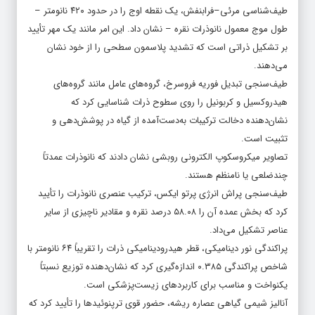
طیف‌شناسی مرئی–فرابنفش، یک نقطه اوج را در حدود ۴۲۰ نانومتر –
طول موج معمول نانوذرات نقره – نشان داد. این امر مانند یک مهر تأیید
بر تشکیل ذراتی است که تشدید پلاسمون سطحی را از خود نشان
می‌دهند.
طیف‌سنجی تبدیل فوریه فروسرخ، گروه‌های عامل مانند گروه‌های
هیدروکسیل و کربونیل را روی سطوح ذرات شناسایی کرد که
نشان‌دهنده دخالت ترکیبات به‌دست‌آمده از گیاه در پوشش‌دهی و
تثبیت است.
تصاویر میکروسکوپ الکترونی روبشی نشان دادند که نانوذرات عمدتاً
چندضلعی یا نامنظم هستند.
طیف‌سنجی پراش انرژی پرتو ایکس، ترکیب عنصری نانوذرات را تأیید
کرد که بخش عمده آن را ۵۸.۰۸ درصد نقره و مقادیر ناچیزی از سایر
عناصر تشکیل می‌داد.
پراکندگی نور دینامیکی، قطر هیدرودینامیکی ذرات را تقریباً ۶۴ نانومتر با
شاخص پراکندگی ۰.۳۸۵ اندازه‌گیری کرد که نشان‌دهنده توزیع نسبتاً
یکنواخت و مناسب برای کاربردهای زیست‌پزشکی است.
آنالیز شیمی گیاهی عصاره ریشه، حضور قوی ترپنوئیدها را تأیید کرد که