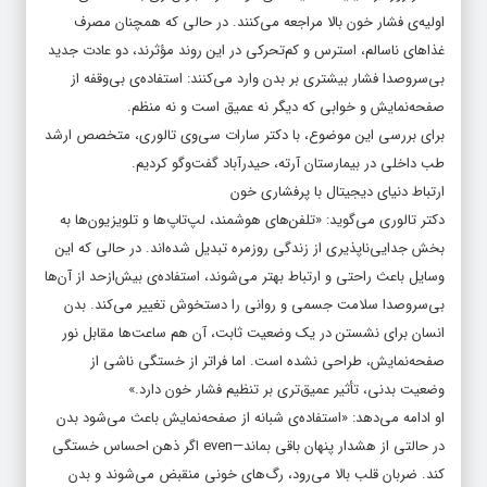
اولیه‌ی فشار خون بالا مراجعه می‌کنند. در حالی که همچنان مصرف
غذاهای ناسالم، استرس و کم‌تحرکی در این روند مؤثرند، دو عادت جدید
بی‌سروصدا فشار بیشتری بر بدن وارد می‌کنند: استفاده‌ی بی‌وقفه از
صفحه‌نمایش و خوابی که دیگر نه عمیق است و نه منظم.
برای بررسی این موضوع، با دکتر سارات سی‌وی تالوری، متخصص ارشد
طب داخلی در بیمارستان آرته، حیدرآباد گفت‌وگو کردیم.
ارتباط دنیای دیجیتال با پرفشاری خون
دکتر تالوری می‌گوید: «تلفن‌های هوشمند، لپ‌تاپ‌ها و تلویزیون‌ها به
بخش جدایی‌ناپذیری از زندگی روزمره تبدیل شده‌اند. در حالی که این
وسایل باعث راحتی و ارتباط بهتر می‌شوند، استفاده‌ی بیش‌ازحد از آن‌ها
بی‌سروصدا سلامت جسمی و روانی را دستخوش تغییر می‌کند. بدن
انسان برای نشستن در یک وضعیت ثابت، آن هم ساعت‌ها مقابل نور
صفحه‌نمایش، طراحی نشده است. اما فراتر از خستگی ناشی از
وضعیت بدنی، تأثیر عمیق‌تری بر تنظیم فشار خون دارد.»
او ادامه می‌دهد: «استفاده‌ی شبانه از صفحه‌نمایش باعث می‌شود بدن
در حالتی از هشدار پنهان باقی بماند—even اگر ذهن احساس خستگی
کند. ضربان قلب بالا می‌رود، رگ‌های خونی منقبض می‌شوند و بدن