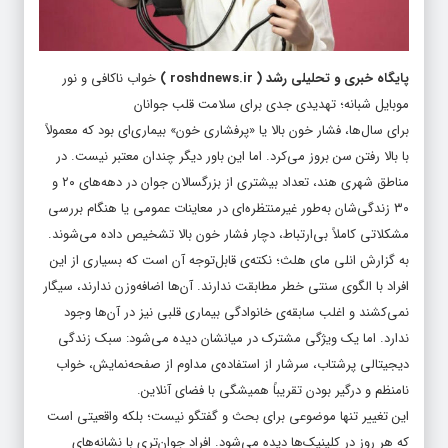
پایگاه خبری و تحلیلی رشد
(
roshdnews.ir
)
خواب ناکافی و نور
موبایل شبانه؛ تهدیدی جدی برای سلامت قلب جوانان
برای سال‌ها، فشار خون بالا یا «پرفشاری خون» بیماری‌ای بود که معمولاً
با بالا رفتن سن بروز می‌کرد. اما این باور دیگر چندان معتبر نیست. در
مناطق شهری هند، تعداد بیشتری از بزرگسالان جوان در دهه‌های ۲۰ و
۳۰ زندگی‌شان به‌طور غیرمنتظره‌ای در معاینات عمومی یا هنگام بررسی
مشکلاتی کاملاً بی‌ارتباط، دچار فشار خون بالا تشخیص داده می‌شوند.
به گزارش انلی مای هلث؛ نکته‌ی قابل‌توجه آن است که بسیاری از این
افراد با الگوی سنتی خطر مطابقت ندارند. آن‌ها اضافه‌وزن ندارند، سیگار
نمی‌کشند و اغلب سابقه‌ی خانوادگی بیماری قلبی نیز در آن‌ها وجود
ندارد. اما یک ویژگی مشترک در میانشان دیده می‌شود: سبک زندگی
دیجیتالی پرشتاب، سرشار از استفاده‌ی مداوم از صفحه‌نمایش، خواب
نامنظم و درگیر بودن تقریباً همیشگی با فضای آنلاین.
این تغییر تنها موضوعی برای بحث و گفتگو نیست؛ بلکه واقعیتی است
که هر روز در کلینیک‌ها دیده می‌شود. افراد جوان‌تری با نشانه‌های