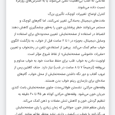
علائمی که اغلب بی‌اهمیت تلقی می‌شوند یا به استرس‌های روزمره
نسبت داده می‌شوند.
کنترل اوضاع: تغییرات کوچک، تأثیری بزرگ
عادت‌های دیجیتال به‌سادگی تغییر نمی‌کنند، اما گام‌های کوچک و
مستمر می‌توانند خطر پرفشاری خون را به‌طور چشمگیری کاهش دهند:
انضباط در استفاده از صفحه‌نمایش: تعیین محدوده‌ای برای استفاده از
وسایل دیجیتال، به‌ویژه در ۱ تا ۲ ساعت قبل از خواب، به بازگشت الگوی
خواب سالم کمک می‌کند. پرهیز از استفاده‌ی تلفن در رختخواب و تعیین
«مقررات خاموشی صفحه‌نمایش» از نقاط شروع مؤثر است.
اولویت دادن به خواب: قلب برای حفظ سلامت خود به خواب مداوم و
بی‌وقفه (ترجیحاً ۷ تا ۸ ساعت در شب) نیاز دارد. حذف کافئین پس از
غروب آفتاب و دور نگه داشتن صفحه‌نمایش از محل خواب، گام‌های
ساده‌ای برای بازسازی ریتم خواب بدن هستند.
وقفه‌های حرکتی: نشستن طولانی‌مدت جلوی صفحه‌نمایش باعث کندی
جریان خون می‌شود. وقفه‌های حرکتی کوتاه هر ۴۵ تا ۶۰ دقیقه به
تنظیم گردش خون و کاهش تنش عضلات و ذهن کمک می‌کند.
پایش منظم فشار خون: جوانانی که زمان زیادی را پای صفحه‌نمایش
می‌گذرانند یا خواب بی‌کیفیتی دارند، نباید منتظر علائم بمانند. کنترل