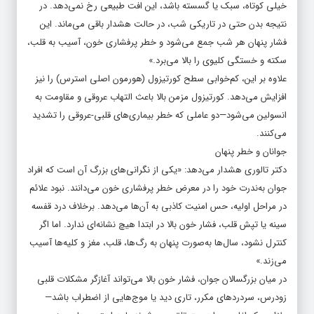
خیلی کوتاه، سبک یا گسسته باشد، این افت طبیعی رخ نمی‌دهد. در
نتیجه بدن حتی در تاریکی شب، در حالت هشدار باقی می‌ماند. این
فشار پنهان هر شب جمع می‌شود و خطر پرفشاری خون، آسیب به قلب،
سکته و خستگی کلیوی را بالا می‌برد.»
علاوه بر این، کم‌خوابی سطح کورتیزول (هورمون اصلی استرس) را نیز
افزایش می‌دهد. کورتیزول مزمن بالا باعث التهاب عروقی و مقاومت به
انسولین می‌شود—دو عاملی که خطر بیماری‌های قلبی-عروقی را تشدید
می‌کنند.
جوانان و خطر پنهان
دکتر تالوری هشدار می‌دهد: «یکی از نگرانی‌های بزرگ آن است که افراد
جوان به‌ندرت خود را در معرض خطر پرفشاری خون می‌دانند. نبود علائم
در مراحل اولیه، حس امنیت کاذبی به آن‌ها می‌دهد. برخلاف درد قفسه
سینه یا تپش قلب، فشار خون بالا در ابتدا هیچ نشانه‌ای ندارد. اما اگر
کنترل نشود، سال‌ها به‌صورت پنهان به رگ‌ها، قلب، مغز و کلیه‌ها آسیب
می‌زند.»
در میان بزرگسالان جوان، فشار خون بالا می‌تواند آغازگر مشکلات قلبی
زودرس، سردردهای مکرر، تاری دید یا موج‌هایی از اضطراب باشد—