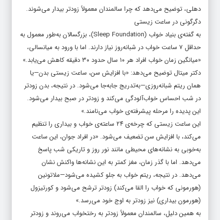
دهلی، توضیح می‌دهد که چرا سالمندان معمولاً زودتر بیدار می‌شوند.
دگرگونی در ساعت زیستی
به گفته‌ی بنیاد خواب (Sleep Foundation)، بزرگسالان به‌طور معمول به
حداقل ۷ ساعت خواب در شبانه‌روز نیاز دارند. اما با ورود به میانسالی،
«میانگین زمان خواب افراد هر ۱۰ سال حدود ۳۰ دقیقه کاهش می‌یابد.»
دکتر میتال توضیح می‌دهد: «با افزایش سن، ساعت زیستی بدن—یا
همان ریتم شبانه‌روزی—به‌تدریج جابه‌جا می‌شود. در نتیجه، بدن زودتر
در شب احساس خواب‌آلودگی می‌کند و زودتر در صبح بیدار می‌شود.
این پدیده را مرحله پیشرفته‌ی خواب می‌نامند.»
این ساعت زیستی که چرخه‌ی ۲۴ ساعته‌ی خواب و بیداری را تنظیم
می‌کند، با افزایش سن تضعیف می‌شود. «در افراد جوان، این ساعت
به‌خوبی به نشانه‌های محیطی مانند نور روز و تاریکی شب پاسخ
می‌دهد. اما با گذر زمان، مغز کمتر به این نشانه‌ها واکنش نشان
می‌دهد. در نتیجه، ریتم خواب به جلو کشیده می‌شود—ملاتونین
(هورمونی که خواب را القا می‌کند) زودتر ترشح می‌شود و کورتیزول
(هورمون بیداری) نیز زودتر به اوج خود می‌رسد.»
به همین دلیل، سالمندان معمولاً زودتر به رختخواب می‌روند و زودتر