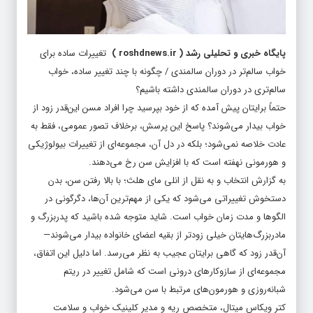
پایگاه خبری و تحلیلی رشد
(
roshdnews.ir
)
تغییرات ساده برای
خواب سالم‌تر در دوران سالمندی / چگونه با چند تغییر ساده، خواب
سالم‌تری در دوران سالمندی داشته باشیم؟
حتماً برایتان پیش آمده که از خود بپرسید چرا افراد مسن این‌قدر زود از
خواب بیدار می‌شوند؟ پاسخ این پرسش، برخلاف تصور عمومی، فقط به
عادت خلاصه نمی‌شود؛ بلکه در دل آن، مجموعه‌ای از تغییرات بیولوژیکی
و هورمونی نهفته است که با افزایش سن رخ می‌دهند.
به گزارش انتخاب و به نقل از انلی مای هلث؛ با بالا رفتن سن، بدن
دستخوش تغییراتی می‌شود که یکی از مهم‌ترین آن‌ها، دگرگونی در
الگوها و مدت زمان خواب است. شاید متوجه شده باشید که پدربزرگ و
مادربزرگ‌هایتان خیلی زودتر از بقیه اعضای خانواده بیدار می‌شوند—
آن‌قدر زود که گاهی برایتان عجیب به نظر می‌رسد. اما دلیل این اتفاق،
مجموعه‌ای از سازوکارهای درونی است که شامل تغییر در ریتم
شبانه‌روزی و هورمون‌های مرتبط با سن می‌شود.
کتر ویکاس میتال، متخصص ریه و مدیر کلینیک خواب و سلامت