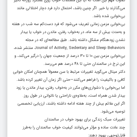
تفاوت مهم این است که آیا این مشکلات خواب روی عملکرد روزانه تأثیر
می‌گذارند یا خیر. اگر چنین باشد، احتمال دارد فرد دچار اختلالی مانند
بی‌خوابی شده باشد.
بی‌خوابی مزمن زمانی تعریف می‌شود که فرد دست‌کم سه شب در هفته
و به‌مدت بیش از سه ماه، در به‌خواب رفتن، ماندن در خواب یا بیدار
نشدن زودهنگام مشکل داشته باشد. طبق مطالعه‌ای که در مجله
Journal of Activity, Sedentary and Sleep Behaviors منتشر شده،
بی‌خوابی مزمن بین ۱۰ تا ۳۰ درصد از جمعیت جهان را درگیر می‌کند، و
این نرخ در سالمندان حتی تا ۴۸ درصد هم می‌رسد.
دکتر میتال می‌گوید تغییرات مرتبط با سن معمولاً همچنان امکان خوابی
کافی و باکیفیت را فراهم می‌کنند—حتی اگر زمان آن تغییر کرده باشد.
اما بی‌خوابی با دشواری‌های مکرر در به‌خواب رفتن، بیدار ماندن یا زود
بیدار شدن همراه است، به‌علاوه‌ی ناراحتی یا ناتوانی در طول روز.
اگر این علائم بیش از چند هفته ادامه داشته باشند، ارزیابی تخصصی
توصیه می‌شود.
تغییرات سبک زندگی برای بهبود خواب در سالمندان
چند عادت ساده و مؤثر می‌توانند کیفیت خواب سالمندان را به‌طرز
قابل‌توجهی بهبود دهند: