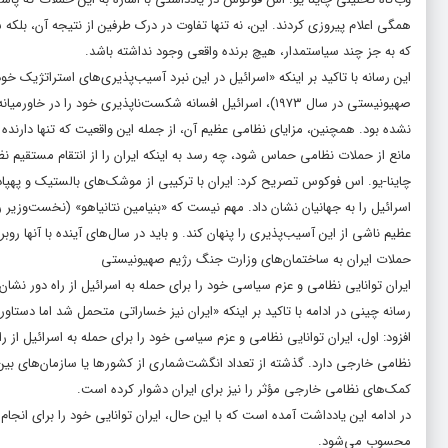
همگی اعلام پیروزی کردند. این، نه تنها تفاوت در درک طرفین از نتیجه آن، بلکه 
که به جز چند سیاستمدار، هیچ برنده واقعی وجود نداشته باشد.
این رسانه با تاکید بر اینکه «اسرائیل در این نبرد آسیب‌پذیری‌های استراتژیک 
نشده بود. همچنین، مزایای نظامی عظیم آن، از جمله این واقعیت که تنها دارنده
مانع از حملات نظامی حماس شود، چه رسد به اینکه ایران را از انتقام مستقیم نظا
چاینا-یو. اس فوکوس تصریح کرد: ایران با ترکیبی از موشک‌های بالستیک و پهپا
اسرائیل را به جهانیان نشان داد. مهم نیست که «بنیامین نتانیاهو» (نخست‌وزی
عظیم ناشی از این آسیب‌پذیری را پنهان کند. و باید در سال‌های آینده با آنها روبر
حملات ایران به ساختمان‌های وزارت جنگ رژیم صهیونیستی
ایران توانایی نظامی و عزم سیاسی خود را برای حمله به اسرائیل از راه دور نشان 
رسانه چینی در ادامه با تاکید بر اینکه «ایران نیز خساراتی متحمل شد اما دس
افزود: اول، ایران توانایی نظامی و عزم سیاسی خود را برای حمله به اسرائیل از
نظامی خارجی دارد. گذشته از تعداد انگشت‌شماری از کشورها یا سازمان‌های بین‌
کمک‌های نظامی خارجی مؤثر را نیز برای ایران دشوار کرده است.
در ادامه این یادداشت آمده است که با این حال، ایران توانایی خود را برای انج
محسوب می‌شود.