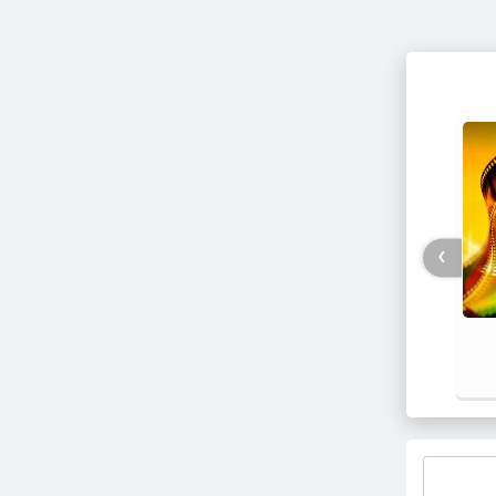
›
فیلم / پزشکیان: استعفا نخواهم داد و
جزئیات
خواهم ایستاد