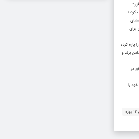
زود:
 کردند.
عضای
 برای
ا پاره کرده
من بزند و
ع در
خود را
ه