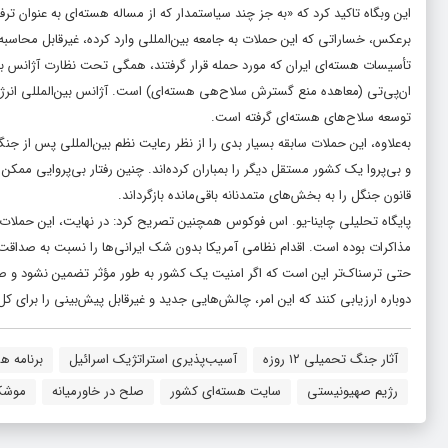
این وبگاه تاکید کرد که «به جز چند سیاستمدار که از مساله هسته‌ای به عنوان ترف
برعکس، خساراتی که این حملات به جامعه بین‌المللی وارد کرده، غیرقابل محاسبه 
تأسیسات هسته‌ای ایران که مورد حمله قرار گرفتند، همگی تحت نظارت آژانس بی
ان‌پی‌تی (معاهده منع گسترش سلاح‌هی هسته‌ای) است. آژانس بین‌المللی انرژی
توسعه سلاح‌های هسته‌ای گرفته است.
به‌علاوه، این حملات سابقه بسیار بدی را از نظر رعایت نظم بین‌المللی پس از جنگ ا
و بی‌پروا یک کشور مستقل دیگر را بمباران کرده‌اند. چنین رفتار بی‌پروایی مم
قانون جنگل را به بخش‌های متمدنانه باقی‌مانده بازگرداند.
پایگاه تحلیلی چاینا-یو. اس فوکوس همچنین تصریح کرد: در نهایت، این حملات 
مذاکرات بوده است. اقدام نظامی آمریکا بدون شک ایرانی‌ها را نسبت به صداقت 
حتی ترسناک‌تر این است که اگر امنیت یک کشور به طور مؤثر تضمین نشود و صد
دوباره ارزیابی کنند که این امر، چالش‌هایی جدید و غیرقابل پیش‌بینی را برای 
آثار جنگ تحمیلی ۱۲ روزه
آسیب‌پذیری استراتژیک اسرائیل
برنامه هس
رژیم صهیونیستی
سایت هسته‌ای کشور
صلح در خاورمیانه
موشک