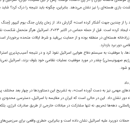
شدت بازی هسته‌ای را نیز نشان می‌دهد. بنابراین، چگونه باید نتیجه را درک کرد؟ شاید 
خود را از چندین جهت آشکار کرده است» گزارش داد: از زمان پایان جنگ یوم کیپور (جنگ ا
صهیونیستی در سال ۱۹۷۳)، اسرائیل افسانه شکست‌ناپذیری خود را در خاورمیانه ایجاد کرده است. قبل از حمله حماس در اکتبر ۲۳
 زرادخانه هسته‌ای در منطقه بوده و از حمایت بی‌قید و شرط ایالات متحده برخوردار اس
می دور-برد بازدارد.
دها، با موفقیت به سیستم دفاع هوایی اسرائیل نفوذ کرد و در نتیجه آسیب‌پذیری استرا
ر رژیم صهیونیستی) چقدر در مورد موفقیت عملیات نظامی خود بلوف بزند، اسرائیل نمی‌ت
و شود.
داد
تاوردهای مهمی نیز به دست آورده است»، به تشریح این دستاوردها در چهار بعد مختلف پ
 راه دور نشان داد. این در حالی است که ایران در مقایسه با اسرائیل، دسترسی محدودی 
المللی، دهه‌ها تحریم، نه تنها مشارکت در مبادلات خارجی از طریق صادرات انرژی، بلکه
ام حملات دوربرد علیه اسرائیل نشان داده است و بنابراین، خطری واقعی برای سرزمین‌های