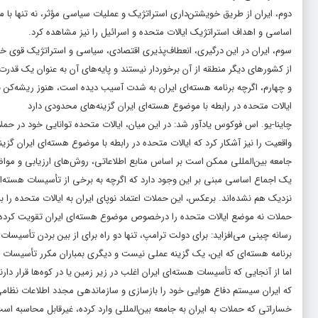
دوم، ایران از طریق خویشتن‌داری استراتژیک و عملیات سیاسی مؤثر، نه تنها با م
اساسی و اهداف استراتژیک ایالات متحده و اسرائیل را نیز مشاهده کرد.
سوم، ایران در این درگیری، انعطاف‌پذیری اقتصادی، سیاسی و استراتژیک قوی‌ خو
از کشورهای دیگر منطقه از آن برخوردار نیستند و پایه‌های آن به عنوان یک قدرت
و چهارم، اگرچه برنامه هسته‌ای ایران به شدت آسیب دیده است، هنوز ریشه‌کن
ایالات متحده در رابطه با موضوع هسته‌ای ایران گزینه‌های محدودی دارد
چاینا-یو. اس فوکوس یادآور شد: در این میان، ایالات متحده توانایی خود در حملا
واقعیت را نیز آشکار کرد که ایالات متحده در رابطه با موضوع هسته‌ای ایران گز
جامعه بین‌المللی ممکن است بر اساس منابع اطلاعاتی، روش‌های ارزیابی و مواض
یک اجماع اساسی مبنی بر این وجود دارد که اگرچه به برخی از تأسیسات هسته‌ای
نزدیک هم نشده‌اند. برعکس، این حملات اعتماد نوپای ایران به ایالات متحده را 
حملات نه موضع ایالات متحده را درخصوص موضوع هسته‌ای ایران تقویت کرده و ن
رسانه چینی می‌افزاید: برای دولت ترامپ، تنها دو راه برای از بین بردن تأسیسات 
برنامه هسته‌ای که این، یک گزینه عملی نیست و دیگری بمباران مکرر تأسیسات هس
اما از آنجایی که تأسیسات هسته‌ای ایران اغلب در زیر زمین یا در کوه‌ها قرا
که ایران سیستم دفاع هوایی خود را بازسازی و سازماندهی مجدد اطلاعات نظامی
خساراتی که حملات به ایران به جامعه بین‌المللی وارد کرده، غیرقابل محاسبه اس