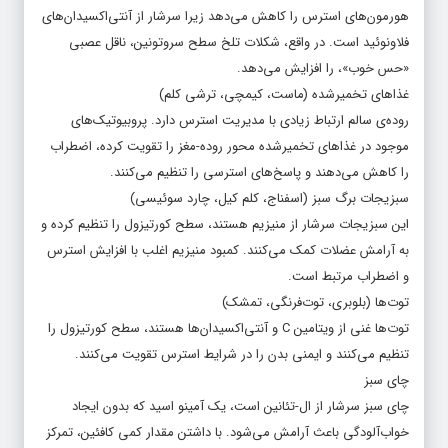
هورمون‌های استرس را کاهش می‌دهد زیرا سرشار از آنتی‌اکسیدان‌های
فلاونوئید است. در واقع، شکلات تلخ سطح سروتونین، ناقل عصبی
«حس خوب»، را افزایش می‌دهد.
غذاهای تخمیرشده (ماست، کیمچی، ترشی کلم)
روده‌ی سالم ارتباط زیادی با مدیریت استرس دارد. پروبیوتیک‌های
موجود در غذاهای تخمیرشده محور روده-مغز را تقویت کرده، اضطراب
را کاهش می‌دهند و پاسخ‌های استرسی را تنظیم می‌کنند.
سبزیجات برگ سبز (اسفناج، کلم کیل، چارد سوئیسی)
این سبزیجات سرشار از منیزیم هستند، سطح کورتیزول را تنظیم کرده و
به آرامش عضلات کمک می‌کنند. کمبود منیزیم اغلب با افزایش استرس
و اضطراب مرتبط است.
توت‌ها (بلوبری، توت‌فرنگی، تمشک)
توت‌ها غنی از ویتامین C و آنتی‌اکسیدان‌ها هستند، سطح کورتیزول را
تنظیم می‌کنند و ایمنی بدن را در شرایط استرس تقویت می‌کنند.
چای سبز
چای سبز سرشار از ال-تئانین است، یک آمینو اسید که بدون ایجاد
خواب‌آلودگی باعث آرامش می‌شود. با داشتن مقدار کمی کافئین، تمرکز