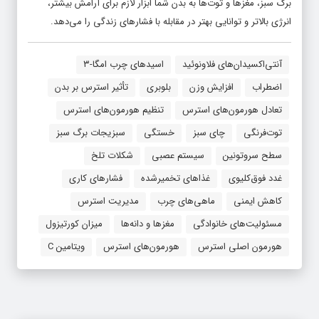
برگ سبز، مغزها و توت‌ها به بدن شما ابزار لازم برای آرامش بیشتر،
انرژی بالاتر و توانایی بهتر در مقابله با فشارهای زندگی را می‌دهد.
آنتی‌اکسیدان‌های فلاونوئید
اسیدهای چرب امگا-۳
اضطراب
افزایش وزن
بلوبری
تأثیر استرس بر بدن
تعادل هورمون‌های استرس
تنظیم هورمون‌های استرس
توت‌فرنگی
چای سبز
خستگی
سبزیجات برگ سبز
سطح سروتونین
سیستم عصبی
شکلات تلخ
غدد فوق‌کلیوی
غذاهای تخمیرشده
فشارهای کاری
کاهش ایمنی
ماهی‌های چرب
مدیریت استرس
مسئولیت‌های خانوادگی
مغزها و دانه‌ها
میزان کورتیزول
هورمون اصلی استرس
هورمون‌های استرس
ویتامین C