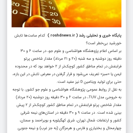
پایگاه خبری و تحلیلی رشد
(
roshdnews.ir
)
کدام ساعت‌ها تابش
خورشید بی‌خطر است؟
بر اساس اعلام پژوهشگاه هواشناسی و علوم جو، در ساعت ۶ و ۳۰
دقیقه روز دوشنبه و سه شنبه (۲۰ و ۲۱ مرداد) مقدار شاخص پرتو
فرابنفش در تمام مناطق کشور کوچک‌تر از ۲ خواهد بود که در محدوده
ایمن یا «سبز» تعریف می‌شود و قرار گرفتن در معرض تابش در این بازه،
حتی برای تولید ویتامین D نیز مفید است.
به نقل از روابط عمومی پژوهشگاه هواشناسی و علوم جو کشور، با توجه
به خروجی مدل TUV، در ساعت ۶ و ۳۰ دقیقه روز دوشنبه (۲۰ مرداد)
مقدار شاخص پرتو فرابنفش در تمام مناطق کشور کوچک‌تر از ۲ پیش
بینی شده است. در ساعت ۹ و ۳۰ دقیقه در استان‌های نیمه شرقی
کشور و ارتفاعات شمال تهران، شرق کهگیلویه و بویراحمد و سمنان،
چهارمحال و بختیاری و فارس و هرمزگان (به جز غرب) و نیمه جنوبی