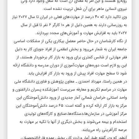
روبه‌رو هستند و این امر به معنای آن است که شغل وجود دارد ولی
نیروی انسانی ماهر برای آن شغل تربیت نشده است.
وی تاکید دارد که ۴۰ درصد از مهارت‌های فعلی در ایران تا سال ۲۰۲۷ نیاز
به روزرسانی دارند به همین دلیل از هر ۱۰ کارگر ۶ نفر تا قبل از سال
۲۰۲۷ باید به افزایش مهارت و آموزش‌های مجدد بپردازند.
از نگاه کارشناسان در حال حاضر معضل بیکاری یکی از مشکلات اساسی
جامعه ایران به شمار می‌رود و بخش اعظمی از افراد جویای کار به دلیل
فقر مهارتی از شانس کمتری برای ورود به بازار کار برخوردار هستند، از
این رو لازم است دوره‌های مهارت‌آموزی از دوران مدرسه و دانشگاه ارائه
شود تا سطح مهارت افراد پیش از ورود به بازار کار افزایش یابد.
در همین راستا، مهرداد احمدی ـ معاون پژوهش و فناوری دانشگاه ملی
مهارت در مراسم تکریم و معارفه سرپرست آموزشکده پسران دارالفنون و
واحد استانی خراسان شمالی آمار جدیدی از ورود دانش‌آموختگان این
مرکز به بازار کار ارائه کرده و گفته است: ۶۵ درصد دانش‌آموختگان این
مرکز آموزشی در سازمان‌ها،دستگاه‌ها،صنایع و کارگاه‌های تولیدی
استخدام و بیمه می‌شوند و بخش دیگری از آنها با تکیه بر مهارت‌ به
عرصه کارآفرینی راه می‌یابند.
آنطور که وی گفته طبق آمار وزارت کار، بخش عمده فارغ‌التحصیلان