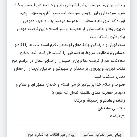
و حامیان رژیم صهیونی برای فراموشیِ نام و یاد مسئله‌ی فلسطین، ذات
شریر سردمداران این رژیم و سیاست احمقانه‌ی آنان، وضعیّتی پدید
آورده که امروز نام فلسطین از همیشه درخشان‌تر، و نفرت عمومی از
صهیونی‌ها و حامیانشان، از همیشه بیشتر است؛ و این فرصت مهمّی
برای دنیای اسلام است.
سخنگویان و دارندگان جایگاه‌های اجتماعی، لازم است ملّت‌ها را آگاه و
حسّاس و مطالبات مربوط به فلسطین را گسترده‌تر کنند. شما حجّاج
سعادتمند هم از فرصت دعا و یاری طلبیدن از خدای متعال در مراسم حج
غفلت نورزید و پیروزی بر ستمگران صهیونی و حامیان آن‌ها را از خدای
متعال مسئلت کنید.
صلوات و سلام خدا بر پیامبر گرامی اسلام و خاندان مطهّر او، و سلام و
درود بر حضرت مهدی بقیّهالله (عجّل الله ظهوره).
والسّلام علیکم و رحمهالله و برکاته
سیّدعلی خامنه‌ای
۱۴۰۴/۳/۹
پیام رهبر انقلاب اسلامی
پیام رهبر انقلاب به کنگره حج