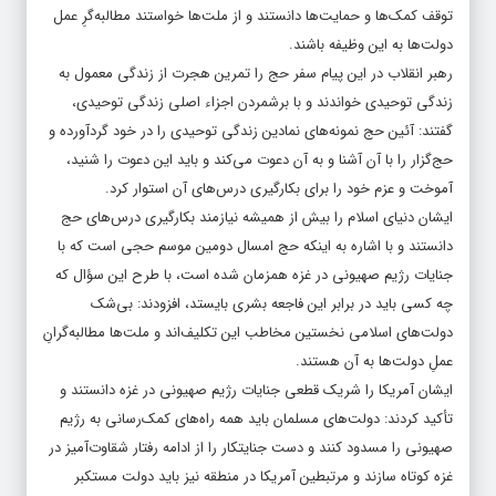
توقف کمک‌ها و حمایت‌ها دانستند و از ملت‌ها خواستند مطالبه‌گرِ عمل
دولت‌ها به این وظیفه باشند.
رهبر انقلاب در این پیام سفر حج را تمرین هجرت از زندگی معمول به
زندگی توحیدی خواندند و با برشمردن اجزاء اصلی زندگی توحیدی،
گفتند: آئین حج نمونه‌های نمادین زندگی توحیدی را در خود گردآورده و
حج‌گزار را با آن آشنا و به آن دعوت می‌کند و باید این دعوت را شنید،
آموخت و عزم خود را برای بکارگیری درس‌های آن استوار کرد.
ایشان دنیای اسلام را بیش از همیشه نیازمند بکارگیری درس‌های حج
دانستند و با اشاره به اینکه حج امسال دومین موسم حجی است که با
جنایات رژیم صهیونی در غزه همزمان شده است، با طرح این سؤال که
چه کسی باید در برابر این فاجعه بشری بایستد، افزودند: بی‌شک
دولت‌های اسلامی نخستین مخاطب این تکلیف‌اند و ملت‌ها مطالبه‌گرانِ
عملِ دولت‌ها به آن هستند.
ایشان آمریکا را شریک قطعی جنایات رژیم صهیونی در غزه دانستند و
تأکید کردند: دولت‌های مسلمان باید همه راه‌های کمک‌رسانی به رژیم
صهیونی را مسدود کنند و دست جنایتکار را از ادامه رفتار شقاوت‌آمیز در
غزه کوتاه سازند و مرتبطین آمریکا در منطقه نیز باید دولت مستکبر