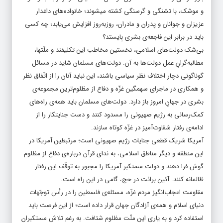
و موشک، با تشنگی و گرسنگی کشته میشوند؛ خانواده‌های داغدار
عزیزان و جوانان و پدران و مادران، روزبه‌روز افزایش می‌یابد؛ چه کسی
باید در برابر این فاجعه‌ی بشری بِایستد؟
بی‌شک دولت‌های اسلامی، نخستین مخاطب این تکلیفند و ملّتها،
مطالبه‌گرانِ عمل دولت‌ها به آن. دولت‌های مسلمان شاید در مسائل
گوناگونی دچار اختلاف نظر سیاسی باشند، این نباید آنان را از اتّفاق نظر
و همکاری در ماجرای سهمگین غزّه و دفاع از مظلوم‌ترین مجموعه‌ی
بشری در جهانِ امروز باز دارد. دولت‌های مسلمان باید همه‌ی راه‌های
کمک‌رسانی به رژیم صهیونی را مسدود کنند و دست جنایتکار را از
ادامه‌ی رفتار شقاوت‌آمیز در غزّه کوتاه سازند.
آمریکا شریک قطعی جنایات رژیم صهیونی است؛ مرتبطین آمریکا در
این منطقه و دیگر مناطق اسلامی، به ندای قرآن درباره‌ی دفاع از مظلوم
گوش فرا دهند و دولت مستکبر آمریکا را مجبور به توقّف این رفتار
ظالمانه کنند. آئین برائت در حج، گامی در این راه است.
مقاومت اعجاب‌انگیز مردم غزّه، مسئله‌ی فلسطین را در رأس توجّهات
دنیای اسلام و همه‌ی آزادگان جهان قرار داده است؛ از این فرصت باید
استفاده کرد و به یاری این ملّت مظلوم شتافت. به رغم تلاش مستکبران