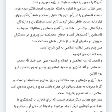
آمریکا را مجبور به توقف حمایت از رژیم صهیونی کنند.
رهبر انقلاب اسلامی با اشاره به اینکه مقاومت اعجاب‌انگیز مردم غزه،
مسئله فلسطین را در رأس توجهات دنیای اسلام و همه آزادگان جهان
قرار داده است، خاطر نشان کردند: لازم است سخنگویان و دارندگان
جایگاه‌های اجتماعی، ملت‌ها را آگاه و حساس و مطالبات مربوط به
فلسطین را گسترده‌تر کنند و حجاج سعادتمند نیز پیروزی بر ستمگران
صهیونی و حامیان آن‌ها را از خدای متعال مسئلت کنند.
متن پیام رهبر انقلاب اسلامی به این شرح است:
بسم الله الرّحمن الرّحیم
و الحمد لله ربّ العالمین و الصّلاه و السّلام علی خیر خلق الله محمّدٍ
المصطفی و آله الطّیّبین و صحبه المنتجبین و من تبعهم باحسان الی
یوم الدّین.
حج، آرزوی مؤمنان و عید مشتاقان و رزق معنوی سعادتمندان است، و
اگر با معرفت به عمق رمزآلود آن همراه باشد، علاج دردهای عمده‌ی امّت
اسلامی، بلکه همه‌ی بشریّت است.
سفر حج همانند دیگر سفرها نیست که برای تجارت یا گردشگری یا
هدف‌های گوناگون دیگر انجام میشوند و احیاناً در خلال آن، عبادتی یا