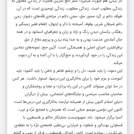
کار نیکی هم صورت میگیرد؛ سفر حج تمرین هجرت از زندگیِ معمول به
زندگی مطلوب است. زندگی مطلوب، زندگی توحیدی است که در آن،
طوافِ دائم بر گِرد محور حق، سعیِ دائم در میانه‌ی قلّه‌های دشوار، رَمیِ
دائم شیطان شریر، وقوف آمیخته با ذکر و ابتهال، اطعام فقیرِ زمینگیر و
رهگذر، یکسان دیدنِ رنگ و نژاد و زبان و جغرافیای انسانها، و در همه
حال آماده‌ی خدمت بودن و به خدا پناه بردن و پرچم دفاع از حق
برافراشتن، اجزای اصلی و همیشگی است. آئین حج، نمونه‌های نمادین
این زندگی را در خود گردآورده، و حج‌گزار را با آن آشنا و به آن دعوت
میکند.
این دعوت را باید شنید؛ دل را و چشمِ ظاهر و باطن را باید گشود؛ باید
آموخت و عزم خود را برای به‌کارگیری این درسها، استوار داشت. هر کس
در حدّ توان میتواند گامی در این راه بردارد؛ و علما و روشنفکران و
صاحبان مناصبِ سیاسی و جایگاه‌های اجتماعی، بیش از دیگران.
دنیای اسلام اکنون بیش از همیشه نیازمند به‌کارگیری این درس‌ها است.
اکنون این دوّمین موسم حجّی است که همزمان با فجایع غزّه و غرب
آسیا برگزار میشود. باند صهیونیستِ جنایتکارِ حاکم بر فلسطین، با
قساوتی بهت‌آور و شقاوت و شرارتی بی‌نظیر، فاجعه‌ی غزّه را به نقطه‌ی
باورنکردنی رسانده است. اکنون کودکان فلسطینی، فراتر از بمب و گلوله