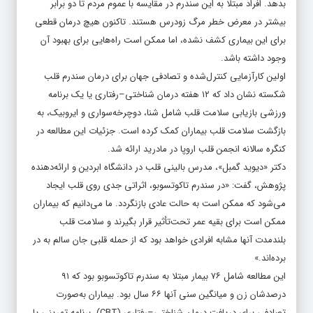
بدهد. افراد مبتلا به این سندرم در مقایسه با عموم مردم تا دو برابر
بیشتر در معرض خطر مرگ زودرس هستند. تاکنون هیچ درمان قطعی
برای این بیماری کشف نشده، اما ممکن است راه‌هایی برای بهبود آن
وجود داشته باشد.
اولین کارآزمایی کنترل‌شده و تصادفی جهان برای درمان سندرم قلب
شکسته نشان داد که ۱۲ هفته درمان شناختی–رفتاری یا یک برنامه
ورزشی بازیابی سلامت قلب شامل شنا، دوچرخه‌سواری و ایروبیک، به
بازگشت سلامت قلب بیماران کمک کرده است. جزئیات این مطالعه در
کنگره سالانه انجمن قلب اروپا در مادرید ارائه شد.
دکتر «دیوید گمبل»، مدرس بالینی قلب در دانشگاه ابردین و ارائه‌دهنده
پژوهش، گفت: «در سندرم تاکوتسوبو، اثراتی جدی روی قلب ایجاد
می‌شود که ممکن است به حالت عادی بازنگردد. ما می‌دانیم که بیماران
ممکن است برای بقیه عمر تحت‌تأثیر قرار بگیرند و سلامت قلب
بلندمدت آنها مشابه افرادی خواهد بود که از حمله قلبی جان سالم به در
برده‌اند.»
این مطالعه شامل ۷۶ بیمار مبتلا به سندرم تاکوتسوبو بود که ۹۱
درصدشان زن و میانگین سنی آنها ۶۶ سال بود. بیماران به‌صورت
تصادفی برای دریافت درمان شناختی–رفتاری (CBT)، برنامه تمرینی یا