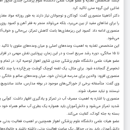
ایسنا: متخصص تغذیه و عضو هیات علمی دانشگاه علوم پزشکی جندی شاپور اهواز 
غذایی این گروه سنی تاکید کرد.
دکتر آناهیتا منصوری گفت: کودکان و نوجوانان نیاز دارند به طور روزانه مواد مغ
را برای غذاهای مفید از بین می‌برد، بلکه می‌تواند منجر به فقر آهن و کمبود روی 
منصوری ادامه داد: کمبود این ریزمغذی‌ها باعث کاهش تمرکز، بی‌حالی و خواب‌
می‌شود.
تا ۱۵ سالگی، دوره رشد سریع است و در این زمان، پروتئین نقش مهمی در افزایش قد و تراکم استخوان دارد.
عضو هیات علمی دانشگاه علوم پزشکی جندی شاپور اهواز توصیه کرد: در تمام وعده
تخم‌مرغ گنجانده شود. برای مثال، یک لقمه کوچک گوشت چرخ‌کرده یا چند تکه گو
منصوری افزود: والدین برای مدرسه فرزندان خود، میان وعده‌های سالم و خانگی مانن
وی گفت: متأسفانه برخی از خوراکی‌های موجود در بوفه مدارس، مانند ساندویچ
نیستند و نباید مصرف شوند.
منصوری با اشاره به اهمیت مصرف آب در تمرکز و یادگیری اظهار داشت: کم‌آب
بسته به جثه کودک، کفایت می‌کند.
عضو هیات علمی دانشگاه علوم پزشکی اهواز همچنین بر اهمیت فعالیت بدنی مستمر
دانش‌آموزان باید روزی حداقل یک ساعت فعالیت بدنی داشته باشند و خانواده‌ها