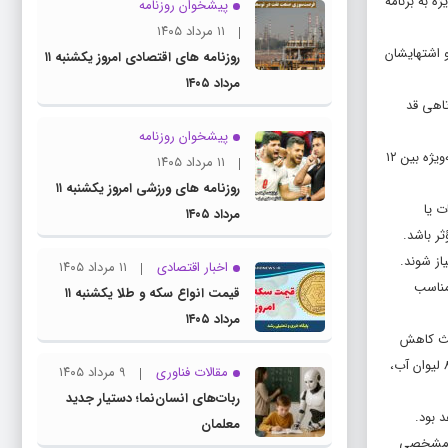
 به برنامه
پیشخوان روزنامه
۱۱ مرداد ۱۴۰۵
و اشتهایشان
روزنامه های اقتصادی امروز یکشنبه ۱۱
مرداد ۱۴۰۵
تاهی قد
پیشخوان روزنامه
این متخصص تغذیه به اهمیت وعده‌های اصلی و میان وعده‌های مقوی با تاکید بر تأمین پروتئین کافی در برنامه غذایی دانش‌آموزان اشاره کرد و افزود: دوره نوجوانی، به‌ویژه بین ۱۲
۱۱ مرداد ۱۴۰۵
روزنامه های ورزشی امروز یکشنبه ۱۱
ت یا
مرداد ۱۴۰۵
ر باشد.
از شوند.
اخبار اقتصادی
۱۱ مرداد ۱۴۰۵
مناسب
قیمت انواع سکه و طلا یکشنبه ۱۱
مرداد ۱۴۰۵
عث کاهش
شدید تمرکز می‌شود و دانش‌آموزان باید همواره یک بطری آب سالم همراه خود داشته باشند و از نوشیدن نوشابه‌ها و آبمیوه‌های صنعتی پرهیز کنند. مصرف روزانه ۶ تا ۸ لیوان آب،
مقالات فناوری
۹ مرداد ۱۴۰۵
ربات‌های انسان‌نما؛ دستیار جدید
 بود.
معلمان
ای مشخصی