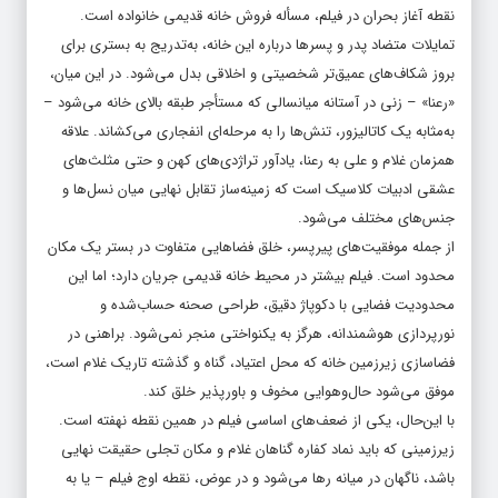
نقطه آغاز بحران در فیلم، مسأله فروش خانه قدیمی خانواده است.
تمایلات متضاد پدر و پسرها درباره این خانه، به‌تدریج به بستری برای
بروز شکاف‌های عمیق‌تر شخصیتی و اخلاقی بدل می‌شود. در این میان،
«رعنا» – زنی در آستانه میانسالی که مستأجر طبقه بالای خانه می‌شود –
به‌مثابه یک کاتالیزور، تنش‌ها را به مرحله‌ای انفجاری می‌کشاند. علاقه
همزمان غلام و علی به رعنا، یادآور تراژدی‌های کهن و حتی مثلث‌های
عشقی ادبیات کلاسیک است که زمینه‌ساز تقابل نهایی میان نسل‌ها و
جنس‌های مختلف می‌شود.
از جمله موفقیت‌های پیرپسر، خلق فضاهایی متفاوت در بستر یک مکان
محدود است. فیلم بیشتر در محیط خانه‌ قدیمی جریان دارد؛ اما این
محدودیت فضایی با دکوپاژ دقیق، طراحی صحنه‌ حساب‌شده و
نورپردازی هوشمندانه، هرگز به یکنواختی منجر نمی‌شود. براهنی در
فضاسازی زیرزمین خانه که محل اعتیاد، گناه و گذشته‌ تاریک غلام است،
موفق می‌شود حال‌وهوایی مخوف و باورپذیر خلق کند.
با این‌حال، یکی از ضعف‌های اساسی فیلم در همین نقطه نهفته است.
زیرزمینی که باید نماد کفاره گناهان غلام و مکان تجلی حقیقت نهایی
باشد، ناگهان در میانه رها می‌شود و در عوض، نقطه اوج فیلم – یا به