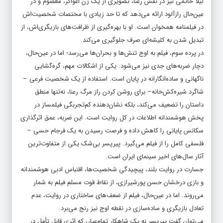
لیلا حاتمی نیز در نقش رعنا، تصویری از یک زن اغواگر، معصوم و در
عین‌حال رازآلود ارائه می‌دهد که تا حد زیادی با مختصات شخصیت‌اش
در فیلمنامه همخوان است. او با بهره‌گیری از ظرافت‌های بازیگری‌اش، از
تبدیل شدن به کلیشه‌ای صرف جلوگیری می‌کند.
در پرده سوم، فیلم به اوج تنش‌ها و بحران‌ها می‌رسد؛ اما در عین‌حال،
دچار ضربه‌های جدی نیز می‌شود. یکی از اشکالات مهم، گره‌گشایی
ناگهانی و ساده‌انگارانه در پایان است. استفاده از یک شخصیت فرعی –
شاگرد شیره‌کش‌خانه‌– برای روشن کردن راز مرگ رعنا، نه‌تنها منطق
داستان را تضعیف می‌کند، بلکه نشان‌دهنده کم‌تجربگی فیلمساز در
پخش هوشمندانه اطلاعات در کل روایت است. این ضربه، عمق اثرگذاری
سکانس پایانی را کاهش داده و فرصت رسیدن به یک فرجام‌ حسی –
فلسفی کامل را از فیلم می‌گیرد. پیرپسر بی‌شک یکی از متفاوت‌ترین
آثار سال‌های اخیر سینمای ایران است.
جسارت در روایت بلند، پیچیدگی شخصیت‌ها، اقتباس ادبی هوشمندانه
و بازی درخشان حسن پورشیرازی، از نقاط قوت مسلم فیلم به شمار
می‌روند. اما در عین‌حال، فیلم از ضعف‌های ساختاری در روایت، عدم
تعادل بازیگری و ساده‌سازی در نقطه اوج نیز رنج می‌برد.
می‌توان گفت پیرپسر نه یک شاهکار تمام‌عیار، که اثری قابل تأمل در