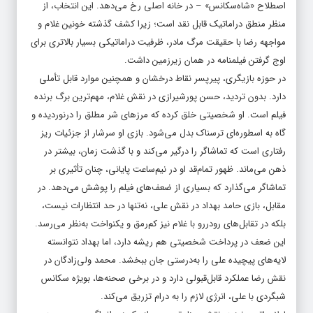
اصطلاح «شاه‌سکانس» – در خانه‌ اصلی رخ می‌دهد. این انتخاب، از
منظر منطق دراماتیک قابل نقد است؛ زیرا کشف گذشته‌ خونین غلام و
مواجهه‌ رضا با حقیقت مرگ مادر، ظرفیت دراماتیکی بسیار بالاتری برای
اوج گرفتن فیلمنامه در همان زیرزمین داشت.
در حوزه بازیگری، پیرپسر نقاط درخشان و همچنین موارد قابل تأملی
دارد. بدون تردید، حسن پورشیرازی در نقش غلام، مهم‌ترین برگ برنده
فیلم است. او شخصیتی خلق کرده که مرزهای شر مطلق را درنوردیده و
گاه به اسطوره‌ای ترسناک بدل می‌شود. بازی او سرشار از جزئیات ریز
رفتاری است که تماشاگر را درگیر می‌کند و با گذشت زمان، بیشتر در
ذهن می‌ماند. ظهور تمام‌قد او در نیم‌ساعت پایانی، چنان تأثیری بر
تماشاگر می‌گذارد که بسیاری از ضعف‌های فیلم را پوشش می‌دهد. در
مقابل، بازی حامد بهداد در نقش علی، نه‌تنها در حد انتظارات نیست،
بلکه در تقابل‌های رو‌در‌رو با غلام نیز کم‌رمق و یکنواخت به‌نظر می‌رسد.
این ضعف در پرداخت شخصیتی هم ریشه دارد، اما بهداد نتوانسته
لایه‌های پیچیده علی را به‌درستی جان ببخشد. محمد ولی‌زادگان در
نقش رضا عملکرد قابل‌قبولی دارد و در برخی صحنه‌ها، بویژه سکانس
شبگردی با علی، انرژی لازم را به درام تزریق می‌کند.