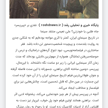
پایگاه خبری و تحلیلی رشد
(
roshdnews.ir
)
نقدی بر «پیرپسر»
جاه طلبی یا خودزنی؟ علی نعیمی منتقد سینما
در تاریخ سینمای ایران، کمتر با اثری مواجه بوده‌ایم که به شکلی جدی
به روایت بلندمدت و پیچیده شخصیت‌محور تن داده باشد. فقر
ساختاری در فیلمنامه‌نویسی، نبود تنوع گره‌های دراماتیک و ترس از
حوصله‌سررفتن تماشاگر، همواره از مهم‌ترین دلایلی بوده‌اند که مدت
زمان آثار سینمایی ایرانی را زیر دو ساعت نگه داشته‌اند. با این‌حال،
پیرپسر، دومین ساخته اکتای براهنی، جسورانه با این سنت فاصله گرفته
و عنوان طولانی‌ترین فیلم تاریخ سینمای ایران را از آن خود کرده است.
این جسارت در عین حال که قابل تحسین است، چالش‌هایی نیز برای
فیلمساز و مخاطب ایجاد می‌کند.
آنچه در پیرپسر پیش از هر چیز خودنمایی می‌کند، پشتوانه ادبی اثر
است. براهنی همانند اولین فیلم خود پل خواب، این‌بار نیز دست به
اقتباس آزاد از ادبیات کلاسیک زده است. او با رجوع به رمان سترگ