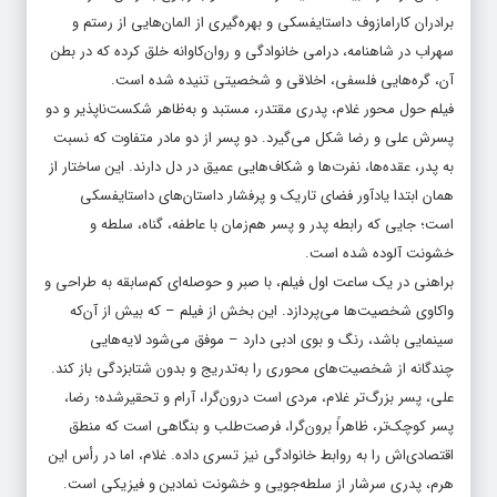
برادران کارامازوف داستایفسکی و بهره‌گیری از المان‌هایی از رستم و
سهراب در شاهنامه، درامی خانوادگی و روان‌کاوانه خلق کرده که در بطن
آن، گره‌هایی فلسفی، اخلاقی و شخصیتی تنیده شده است.
فیلم حول محور غلام، پدری مقتدر، مستبد و به‌ظاهر شکست‌ناپذیر و دو
پسرش علی و رضا شکل می‌گیرد. دو پسر از دو مادر متفاوت که نسبت
به پدر، عقده‌ها، نفرت‌ها و شکاف‌هایی عمیق در دل دارند. این ساختار از
همان ابتدا یادآور فضای تاریک و پرفشار داستان‌های داستایفسکی
است؛ جایی که رابطه پدر و پسر هم‌زمان با عاطفه، گناه، سلطه و
خشونت آلوده شده است.
براهنی در یک ساعت اول فیلم، با صبر و حوصله‌ای کم‌سابقه به طراحی و
واکاوی شخصیت‌ها می‌پردازد. این بخش از فیلم – که بیش از آن‌که
سینمایی باشد، رنگ و بوی ادبی دارد – موفق می‌شود لایه‌هایی
چندگانه از شخصیت‌های محوری را به‌تدریج و بدون شتابزدگی باز کند.
علی، پسر بزرگ‌تر غلام، مردی است درون‌گرا، آرام و تحقیرشده؛ رضا،
پسر کوچک‌تر، ظاهراً برون‌گرا، فرصت‌طلب و بنگاهی‌ است که منطق
اقتصادی‌اش را به روابط خانوادگی نیز تسری داده. غلام، اما در رأس این
هرم، پدری سرشار از سلطه‌جویی و خشونت نمادین و فیزیکی است.