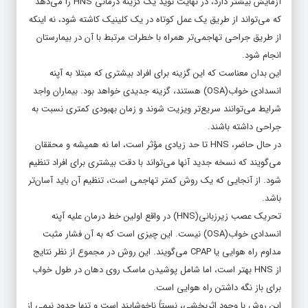
آزمایش بیشتر دارد، در نهایت نوید یک گزینه درمانی HNS را می‌دهد
که می‌تواند از طریق یک عمل کوتاه در یک کلینیک کاشته شود، نه اینکه
از طریق جراحی تهاجمی‌تر همراه با خطرات مرتبط با آن در بیمارستان
انجام شود.
این بدان معناست که این گزینه برای افراد بیشتری که مبتلا به آپنه
انسدادی خواب(OSA) هستند، گزینه جدیدی خواهد بود. بیماران واجد
شرایط می‌توانند سریع‌تر ویزیت شوند و زمان بهبودی کمتری نسبت به
جراحی داشته باشند.
در حال حاضر، HNS تا حد زیادی مؤثر است، اما نه همیشه و محققان
می‌گویند که نسخه جدید آنها می‌تواند با دقت بیشتری برای افراد تنظیم
شود. از آنجایی که یک روش کمتر تهاجمی است، تنظیم آن باید آسان‌تر
باشد.
تحریک عصب زیرزبانی(HNS) در واقع اولین خط درمان علیه آپنه
انسدادی خواب(OSA) نیست. این چیزی است که به آن فشار مثبت
مداوم راه هوایی یا CPAP می‌گویند. این روش در مجموع از نظر نتایج
از HNS بهتر است، اما شامل پوشیدن ماسک روی دهان در طول خواب
برای باز نگه داشتن راه هوایی است.
این روش با وجود اثربخشی، نسبتاً ناخوشایند است و تنها حدود نیمی از