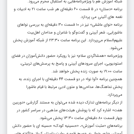
شبکه آموزش هم با ویژه‌برنامه‌هایی به استقبال محرم می‌رود.
برنامه «دستان» در ۵ قسمت ۶۰ دقیقه‌ای هر شب ساعت ۲۱ به ادبیات و
نغمه های آئینی می پردازد.
برنامه «نوای عاشقی» نیز در ۱۰ قسمت ۳۰ دقیقه‌ای به بررسی نواهای
عاشورایی، شعر آیینی و گفت‌وگو با شاعران و مداحان اهل‌بیت
علیهم‌السلام می‌پردازد. این برنامه ساعت ۲۳:۳۰ از شبکه آموزش پخش
می‌شود.
ویژه‌برنامه «همشاگردی سلام» نیز با رویکرد حضور دانش‌آموزان در فضای
استودیویی، اجرای سرودهای آیینی و پاسخ به پرسش‌های تربیتی،
ساعت ۱۹:۰۰ به صورت زنده پخش خواهد شد.
همچنین برنامه «آوا نوا» در دو قسمت ۴۴ دقیقه‌ای با اجرای زنده، به
پخش نماهنگ‌ها، مداحی‌ها و متون ادبی مرتبط با قیام عاشورا
می‌پردازد.
از دیگر برنامه‌های تدارک ‌دیده‌ شده می‌توان به مستند گزارشی «دوربین
هفت» اشاره کرد که با پوشش هیئت‌های مذهبی در سراسر کشور در
چهار قسمت ۸۰ دقیقه‌ای ساعت ۱۳:۳۰ پخش می‌شود.
برنامه‌های «مثبت آموزش»، «حسینیه کودک» حسینه ای با حضور دانش
آموزان، «شعر خوانی»، «صبح ظهور» روایت داستان کربلا، «ناگفته های