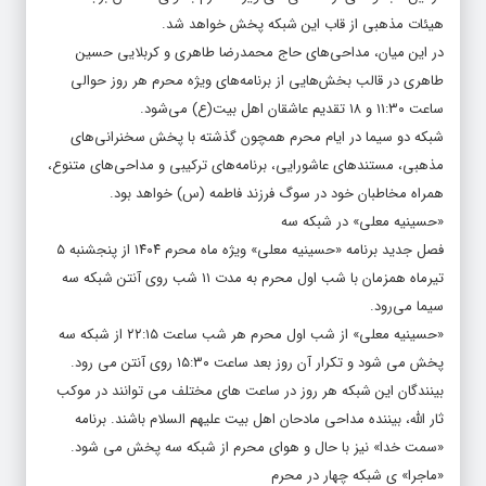
هیئات مذهبی از قاب این شبکه پخش خواهد شد.
در این میان، مداحی‌های حاج محمدرضا طاهری و کربلایی حسین
طاهری در قالب بخش‌هایی از برنامه‌های ویژه محرم هر روز حوالی
ساعت ۱۱:۳۰ و ۱۸ تقدیم عاشقان اهل بیت(ع) می‌شود.
شبکه دو سیما در ایام محرم همچون گذشته با پخش سخنرانی‌های
مذهبی، مستندهای عاشورایی، برنامه‌های ترکیبی و مداحی‌های متنوع،
همراه مخاطبان خود در سوگ فرزند فاطمه (س) خواهد بود.
«حسینیه معلی» در شبکه سه
فصل جدید برنامه «حسینیه معلی» ویژه ماه محرم ۱۴۰۴ از پنجشنبه ۵
تیرماه همزمان با شب اول محرم به مدت ۱۱ شب روی آنتن شبکه سه
سیما می‌رود.
«حسینیه معلی» از شب اول محرم هر شب ساعت ۲۲:۱۵ از شبکه سه
پخش می شود و تکرار آن روز بعد ساعت ۱۵:۳۰ روی آنتن می رود.
بینندگان این شبکه هر روز در ساعت های مختلف می توانند در موکب
ثار الله، بیننده مداحی مادحان اهل بیت علیهم السلام باشند. برنامه
«سمت خدا» نیز با حال و هوای محرم از شبکه سه پخش می شود.
«ماجرا» ی شبکه چهار در محرم