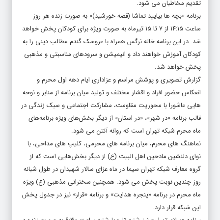
تقدیم مخاطبان می شود.
برنامه «بچه ها بیایید تماشا (قصه خورشید)» به صورت زنده هر روز
ساعت ۱۴:۱۵ از ۷ تا ۱۵ تیرماه به صورت ویژه برای کودکان پخش خواهد
شد. در این برنامه خاله نرگس همراه با عروسک گندم مطالب دینی را به
کودکان آموزش خواهند داد و انیمیشن و سرودهای مناسبتی و مذهبی
پخش خواهد شد.
گزارش تصویری و پوشش مراسم و عزاداری ایام دهه اول محرم و
انعکاس حضور افراد و اقشار مختلف و تولید میان برنامه از منابر و نوحه
هایی عاشورا با محوریت مقاومت، مشارکت اجتماعی و سبک زندگی در
قالب برنامه «در شهر»، «در استان» از دیگر بخش‌های ویژه برنامه‌های
ماه محرم شبکه تهران است که روانه آنتن می شود.
نماهنگ های محرم، میان برنامه های محرمی، کلیپ های مداحی، با
نوای دلنشین مادحین اهل البیت (ع) از دیگر بخش‌هایی است که از
گروه معارف شبکه تهران سیما در ماه عزای سالار شهیدان در طول شبانه
روز چندین نوبت پخش می شود. همچنین سخنرانی مذهبی (ع) ویژه
ماه محرم در برنامه «پنجره هدایت» و برنامه «قرار» نیز در جدول پخش
این شبکه قرار دارد.