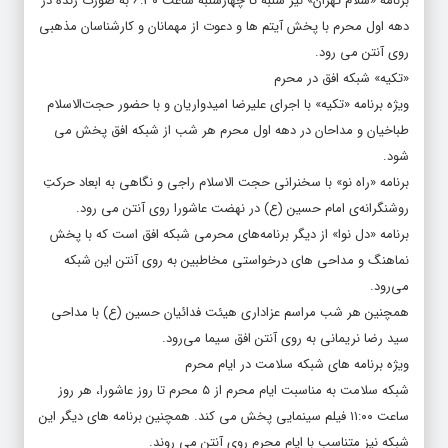
برنامه «سلام تهران» نیز شنبه تا چهارشنبه ساعت ۶:۳۰ به صورت زنده در
دهه اول محرم با پخش آیتم ها و دعوت از مهمانان و کارشناسان مذهبی
روی آنتن می رود.
«تکیه» شبکه افق در محرم
ویژه برنامه «تکیه» با اجرای علیرضا امیدواریان و با حضور حجت‌الاسلام
طباخیان و مداحان در دهه اول محرم هر شب از شبکه افق پخش می
شود.
برنامه «راه نو» با سخنرانی حجت الاسلام راجی و نگاهی به ابعاد حرکتِ
روشنگرانه‌ی امام حسین (ع) در نهضت عاشورا روی آنتن می رود.
برنامه «دل نوا» از دیگر برنامه‌های محرمی شبکه افق است که با پخش
نماهنگ و مداحی های درخواستی مخاطبین به روی آنتن این شبکه
می‌رود.
همچنین هر شب مراسم عزاداری هیئت فدائیان حسین (ع) با مداحی
سید رضا نریمانی به روی آنتن افق سیما می‌رود.
ویژه برنامه های شبکه سلامت در ایام محرم
شبکه سلامت به مناسبت ایام محرم از ۵ محرم تا روز عاشورا، هر روز
ساعت ۱۱:۰۰ فیلم سینمایی پخش می کند. همچنین برنامه های دیگر این
شبکه نیز متناسب با ایام محرم روی آنتن می روند.