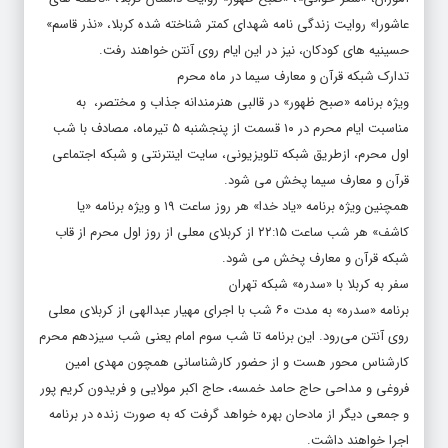
عاشورا» روایت زندگی نامه شهدای کمتر شناخته شده کربلا، «نذر قاسم»
حسینیه های کودکان، نیز در این ایام روی آنتن خواهند رفت.
تدارک شبکه قرآن و معارف سیما در ماه محرم
ویژه برنامه «صبح ظهور» در قالبی هنرمندانه جذاب و مختصر، ‌ به
مناسبت ایام محرم در ۱۰ قسمت از پنجشنبه ۵ تیرماه، مصادف با شب
اول محرم، ازطریق شبکه تلویزیونی، سایت اینترنتی و شبکه اجتماعی
قرآن و معارف سیما پخش می شود.
همچنین ویژه برنامه «یاد خدا» هر روز ساعت ۱۹ و ویژه برنامه «یا
کاشف» هر شب ساعت ۲۲:۱۵ از کربلای معلی از روز اول محرم از قاب
شبکه قرآن و معارف پخش می شود.
سفر به کربلا با «سدره» شبکه تهران
برنامه «سدره» به مدت ۶۰ شب با اجرای مهیار عبدالهی از کربلای معلی
روی آنتن می‌رود. این برنامه تا شب سوم امام یعنی شب سیزدهم محرم
کارشناس محور هست و از حضور کارشناسانی همچون مهدی امین
فروغی و مداحی حاج حامد خمسه، حاج اکبر مولایی و فریدون کریم پور
و جمعی دیگر از مادحان بهره خواهد گرفت که به صورت زنده در برنامه
اجرا خواهند داشت.