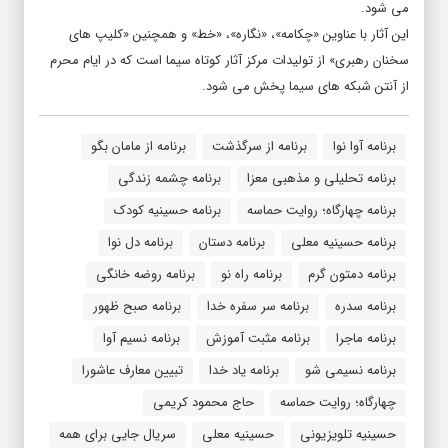
می شود.
این آثار با عناوین «چکامه»، «نگاره»، «خط» و همچنین «کلیپ های
سخنان رهبری» از تولیدات مرکز آثار کوتاه سیما است که در ایام محرم
از آنتن شبکه های سیما پخش می شود.
برنامه آوا نوا
برنامه از سرگذشت
برنامه از مامان بگو
برنامه تحلیلی و مذهبی معزا
برنامه چشمه زندگی
برنامه چهارگاه؛ روایت حماسه
برنامه حسینیه کودک
برنامه حسینیه معلی
برنامه دستان
برنامه دل نوا
برنامه دمتون گرم
برنامه راه نو
برنامه روضه خانگی
برنامه سدره
برنامه سر سفره خدا
برنامه صبح ظهور
برنامه ماجرا
برنامه‌ مثبت آموزش
برنامه نسیم آوا
برنامه نسیمی شو
برنامه یاد خدا
تبیین معارف عاشورا
چهارگاه؛ روایت حماسه
حاج محمود کریمی
حسینیه تلویزیونی
حسینیه معلی
سریال جایی برای همه