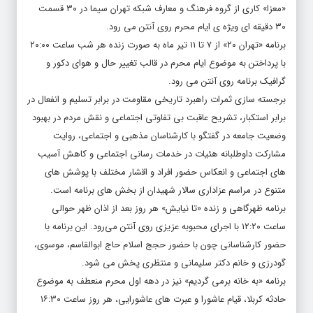
«معزا» کاری از گروه فرهنگ و معارف شبکه تهران سیما در ۳۰ قسمت
۳۰ دقیقه ای ویژه ی ایام محرم روی آنتن می رود.
برنامه «تهران ۲۰» از ۷ تا ۱۱ تیر ماه به صورت زنده هر شب ساعت ۲۰:۰۰
با پرداختن به موضوع ایام محرم در قالب تغییر حال و هوای دکور و
گرافیک برنامه روی آنتن می رود.
برجسته سازی ثمرات راهبرد تاریخی مقاومت در برابر تسلیم و انفعال در
برابر استکبار، تشریح عاقبت بی تفاوتی اجتماعی و نقش مردم در بهبود
وضعیت جامعه در گفتگو با کارشناسان مذهبی و اجتماعی، روایت
مشارکت داوطلبانه هئیات در خدمات رسانی اجتماعی و کاهش آسیب
های اجتماعی و انعکاس حضور افراد و اقشار مختلف با پوشش های
متنوع در مراسم عزاداری سالار شهیدان از بخش های برنامه است.
برنامه ظهرگاهی و زنده «تا نیایش» هر روز بعد از اذان ظهر حوالی
ساعت ۱۲:۲۰ با اجرای محبوبه عزیزی روی آنتن می‌رود. این برنامه با
حضور کارشناسانی چون با حضور حجج اسلام حاج ابوالقاسم، موسوی،
گودرزی و خانم دکتر سلیمانی و منتظری پخش می شود.
برنامه «به خانه برمی گردیم» نیز در دهه اول محرم منعطف به موضوع
حادثه کربلا، قیام عاشورا و عبرت های عاشورایی، هر روز ساعت ۱۶:۳۰