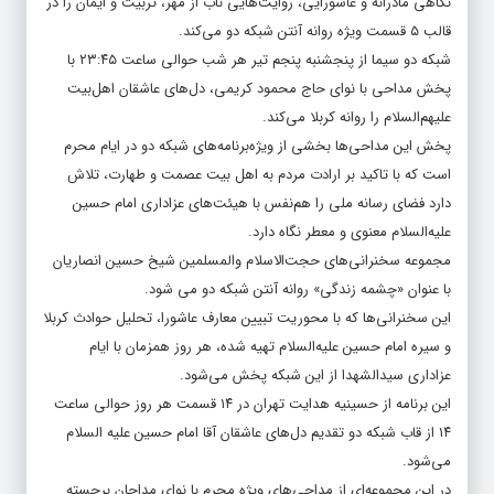
نگاهی مادرانه و عاشورایی، روایت‌هایی ناب از مهر، تربیت و ایمان را در
قالب ۵ قسمت ویژه روانه آنتن شبکه دو می‌کند.
شبکه دو سیما از پنجشنبه پنجم تیر هر شب حوالی ساعت ۲۳:۴۵ با
پخش مداحی‌ با نوای حاج محمود کریمی، دل‌های عاشقان اهل‌بیت
علیهم‌السلام را روانه کربلا می‌کند.
پخش این مداحی‌ها بخشی از ویژه‌برنامه‌های شبکه دو در ایام محرم
است که با تاکید بر ارادت مردم به اهل بیت عصمت و طهارت، تلاش
دارد فضای رسانه ملی را هم‌نفس با هیئت‌های عزاداری امام حسین
علیه‌السلام معنوی و معطر نگاه دارد.
مجموعه سخنرانی‌های حجت‌الاسلام والمسلمین شیخ حسین انصاریان
با عنوان «چشمه زندگی» روانه آنتن شبکه دو می شود.
این سخنرانی‌ها که با محوریت تبیین معارف عاشورا، تحلیل حوادث کربلا
و سیره امام حسین علیه‌السلام تهیه شده، هر روز همزمان با ایام
عزاداری سیدالشهدا از این شبکه پخش می‌شود.
این برنامه از حسینیه هدایت تهران در ۱۴ قسمت هر روز حوالی ساعت
۱۴ از قاب شبکه دو تقدیم دل‌های عاشقان آقا امام حسین علیه السلام
می‌شود.
در این مجموعه‌ای از مداحی‌های ویژه محرم با نوای مداحان برجسته