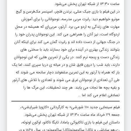
ساعت ۱۳:۳۰ از شبکه تهران پخش می‌شود.
در این فیلم با بازی جیک منلی، برندن فلچر، اسپنسر مک‌فرسن و گیج
مونرو خواهیم دید: رابرت مربی مدرسه، نوجوانانی را برای آموزش
مهارت های زندگی به اردو می برد. آرتور، مربی‌ای که همیشه در محل
اردوگاه است، نیز آنان را همراهی می کند. این نوجوانان پدران خود را
در جنگ جهانی از دست داده اند و رابرت گمان می کند برای اینکه آنان
بتوانند زندگی بهتری در آینده برای خود بسازند باید با سختی های
زندگی دست و پنجه نرم کنند. در یکی از تمرین هایی که این نوجوانان
دارند، باید شب را درون قایق شان و در میانه ی دریا سپری کنند، اما یک
بار که همراه با آرتور به این تمرین مشغولند دچار سانحه می شوند که
طی آن تعدادی از نوجوانان غرق می شوند و تعدادی با تلاش های آرتور
و بقیه بچه ها نجات می یابند. هر چند تحقیقات، این مرگ ها را
تصادفی اعلام می کند اما …
فیلم سینمایی جدید «۱۱ شورشی» به کارگردانی «کازویا شیرایشی»،
جمعه ۲۹ خرداد ماه ساعت ۱۳:۳۰ از شبکه تهران پخش می‌شود.
داستان این فیلم با بازی تاکایوکی یامادا، تایگا ناکانو، اوکون اونوئه،
ری‌هو سایاشی و تاکارا ساکوموتوتاکارا ساکوموتو؛ در سال ۱۸۶۸ و در