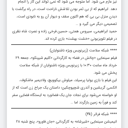
نیز عازم می شود. اما متوجه می شود که نمی تواند این کار را انجام
دهد. ابراهیم که از بی ثمر بودن تلاشش ناراحت است، در راه برگشت با
دیدنِ منزل بی بی که هم اکنون سقف و دیوار آن رو به نابودی است،
تصمیمی دیگر می گیرد و …
حمید ابراهیمی، سیروس همتی، حسین فرخی زاده و نصرت شاه نظری
در فیلم تلویزیونی «خشت بهشت» بازی کرده اند.
**** شبکه سلامت (زیرنویس ویژه ناشنوایان)
فیلم سینمایی «چالش در فضا» به کارگردانی «کلیم شیپنکو»، جمعه ۲۹
خرداد ماه ساعت ۱۰:۳۰ با زیرنویس ویژه ناشنوایان از شبکه سلامت
پخش می شود.
این فیلم با بازی یولیا پرسیلد، میلوش بیکوویچ، ولادیمیر ماشکوف،
الکسی گریشین و آندری شچپوچکین؛ داستان یک جراح زن است که از
او خواسته می‌شود برای نجات جان یک فضانورد به ایستگاه فضایی سفر
کند و فوراً به زمین بازگردد اما …
**** شبکه فراتر (۴k)
انیمیشن سینمایی «شیرشاه» به کارگردانی «جان فاورو»، پنج شنبه ۲۸