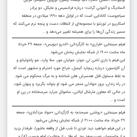
السادیگ و آنتونی گرانت؛ درباره فرانسیس و مایکل، دو برادر
سیاه‌پوست کانادایی است که در اوایل دهه ۱۹۹۰ میلادی در منطقه
اسکاربرو در تورنتو با مجموعه‌ای از اتفاقات دست و پنجه نرم می‌کنند که
مسیر زندگی آن‌ها را برای همیشه تغییر می‌دهد و …
فیلم سینمایی «فراری» به کارگردانی «اندرو دیویس»، جمعه ۲۹ خرداد
ماه ساعت ۱۹:۰۰ از شبکه نمایش پخش می‌شود.
این فیلم با بازی تامی لی جونز، جولیان مور، سلا وارد، جو پانتولیانو و
آن کاپلسون؛ درباره ریچارد کیمبل، جراح مورد احترام و مشهور است که
به غلط مسئول قتل همسرش هلن شناخته و به مرگ محکوم می شود.
در راه زندان، بروز حوادثی منجر می شود او بتواند بگریزد و پنهان شود،
در حالی که معاون مارشال ایالتی، ساموئل جرارد سرسختانه در پی او
است و …
فیلم سینمایی «روشنی صبحدم» به کارگردانی «جواد مزدآبادی»، جمعه
۲۹ خرداد ماه ساعت ۲۱:۰۰ از شبکه نمایش پخش می‌شود.
در این فیلم خواهید دید: فردی تا شب قبل از واقعه عاشورا، طرفدار یزید
و از جاسوسان عمربن‌سعد بود. او وقتی از حقانیت امام حسین (ع) و