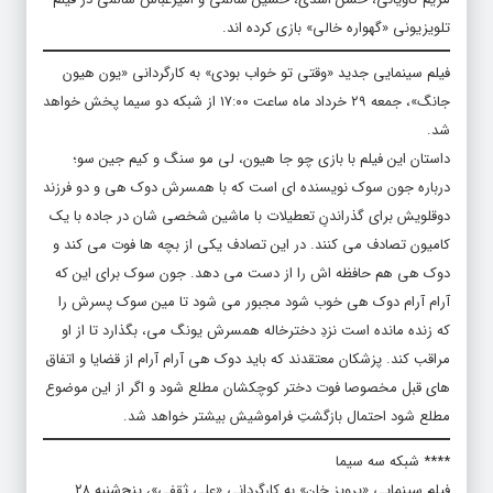
تلویزیونی «گهواره خالی» بازی کرده اند.
فیلم سینمایی جدید «وقتی تو خواب بودی» به کارگردانی «یون هیون
جانگ»، جمعه ۲۹ خرداد ماه ساعت ۱۷:۰۰ از شبکه دو سیما پخش خواهد
شد.
داستان این فیلم با بازی چو جا هیون، لی مو سنگ و کیم جین سو؛
درباره جون سوک نویسنده ای است که با همسرش دوک هی و دو فرزند
دوقلویش برای گذراندنِ تعطیلات با ماشین شخصی شان در جاده با یک
کامیون تصادف می کنند. در این تصادف یکی از بچه ها فوت می کند و
دوک هی هم حافظه اش را از دست می دهد. جون سوک برای این که
آرام آرام دوک هی خوب شود مجبور می شود تا مین سوک پسرش را
که زنده مانده است نزدِ دخترخاله همسرش یونگ می، بگذارد تا از او
مراقب کند. پزشکان معتقدند که باید دوک هی آرام آرام از قضایا و اتفاق
های قبل مخصوصا فوت دختر کوچکشان مطلع شود و اگر از این موضوع
مطلع شود احتمال بازگشتِ فراموشیش بیشتر خواهد شد.
**** شبکه سه سیما
فیلم سینمایی «پرویز خان» به کارگردانی «علی ثقفی»، پنج‌شنبه ۲۸