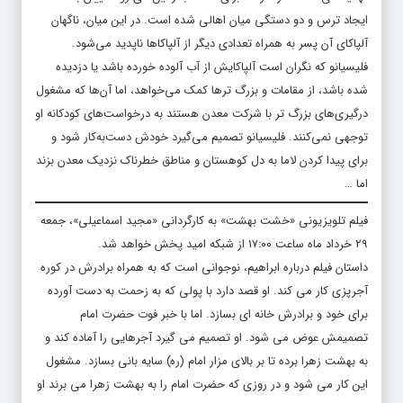
ایجاد ترس و دو دستگی میان اهالی شده است. در این میان، ناگهان
آلپاکای آن پسر به همراه تعدادی دیگر از آلپاکاها ناپدید می‌شود.
فلیسیانو که نگران است آلپاکایش از آب آلوده خورده باشد یا دزدیده
شده باشد، از مقامات و بزرگ ترها کمک می‌خواهد، اما آن‌ها که مشغول
درگیری‌های بزرگ تر با شرکت معدن هستند به درخواست‌های کودکانه او
توجهی نمی‌کنند. فلیسیانو تصمیم می‌گیرد خودش دست‌به‌کار شود و
برای پیدا کردن لاما به دل کوهستان و مناطق خطرناک نزدیک معدن بزند
اما …
فیلم تلویزیونی «خشت بهشت» به کارگردانی «مجید اسماعیلی»، جمعه
۲۹ خرداد ماه ساعت ۱۷:۰۰ از شبکه امید پخش خواهد شد.
داستان فیلم درباره ابراهیم، نوجوانی است که به همراه برادرش در کوره
آجرپزی کار می کند. او قصد دارد با پولی که به زحمت به دست آورده
برای خود و برادرش خانه ای بسازد. اما با خبر فوت حضرت امام
تصمیمش عوض می شود. او تصمیم می گیرد آجرهایی را آماده کند و
به بهشت زهرا برده تا بر بالای مزار امام (ره) سایه بانی بسازد. مشغول
این کار می شود و در روزی که حضرت امام را به بهشت زهرا می برند او