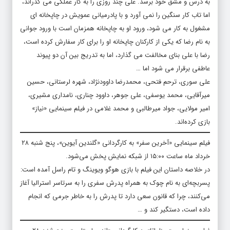
به درس و مشق خود برسد. علی چند روزی را به کار عملگی می گذراند،
اما تاب کار سنگین را نمی آورد و با پادرمیانی عمویش در چاپخانه ای
مشغول به کار می شود، ورود او به چاپخانه همزمان است با ورود جوانی
به نام رضا که یکی از کارکنان چاپخانه او را برای کار سفارش کرده است،
رضا با علی بنای مخالفت می گذارد، اما به تدریج بین آن دو پیوند
عاطفی برقرار می شود اما …
علی سوری، ترحم فتحی، محمدرضا داوودنژاد، شهره لرستانی، حسین
میرآقایی، محمد یوسفی، علی جوهر، داوود چناری، نامداری مشیری،
امیر مولایی، جواد میرطالبی و محمد غلامی در فیلم سینمایی «نیاز»
بازی کرده‌اند.
فیلم سینمایی «آخرین سفر» به کارگردانی «گلندین آیوین»، پنج شنبه ۲۸
خرداد ماه ساعت ۱۵:۰۰ از شبکه نمایش پخش می‌شود.
در خلاصه داستان این فیلم با بازی هوگو ویوینگ و تام راسل آمده است:
پسربچه‌ای به نام چوک به همراه پدرش سفری را به سرتاسر استرالیا آغاز
می‌‎کنند، چرا که قانون سعی دارد تا پدرش را به خاطر جرمی که انجام
داده است، دستگیر کند و …