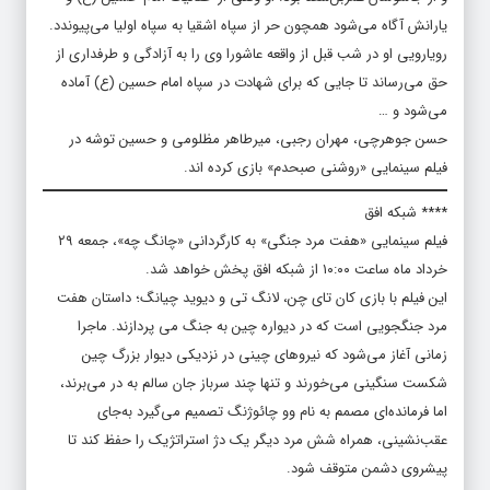
یارانش آگاه می‌شود همچون حر از سپاه اشقیا به سپاه اولیا می‌پیوندد.
رویارویی او در شب قبل از واقعه عاشورا وی را به آزادگی و طرفداری از
حق می‌رساند تا جایی که برای شهادت در سپاه امام حسین (ع) آماده
می‌شود و …
حسن جوهرچی، مهران رجبی، میرطاهر مظلومی و حسین توشه در
فیلم سینمایی «روشنی صبحدم» بازی کرده اند.
**** شبکه افق
فیلم سینمایی «هفت مرد جنگی» به کارگردانی «چانگ چه»، جمعه ۲۹
خرداد ماه ساعت ۱۰:۰۰ از شبکه افق پخش خواهد شد.
این فیلم با بازی کان تای چن، لانگ تی و دیوید چیانگ؛ داستان هفت
مرد جنگجویی است که در دیواره چین به جنگ می پردازند. ماجرا
زمانی آغاز می‌شود که نیروهای چینی در نزدیکی دیوار بزرگ چین
شکست سنگینی می‌خورند و تنها چند سرباز جان سالم به در می‌برند،
اما فرمانده‌ای مصمم به نام وو چائوژنگ تصمیم می‌گیرد به‌جای
عقب‌نشینی، همراه شش مرد دیگر یک دژ استراتژیک را حفظ کند تا
پیشروی دشمن متوقف شود.