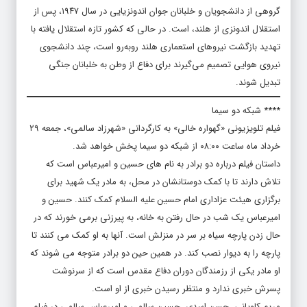
گروهی از دانشجویان و خلبانان جوان اندونزیایی در سال ۱۹۴۷، پس از
استقلال اندونزی از هلند، است. در حالی که کشور تازه ‌استقلال‌ یافته با
تهدید بازگشت نیروهای استعماری هلند روبه‌رو است، چند دانشجوی
نیروی هوایی تصمیم می‌گیرند برای دفاع از وطن به خلبانان جنگی
تبدیل شوند.
**** شبکه دو سیما
فیلم تلویزیونی «گهواره خالی» به کارگردانی «شهرزاد سالمی»، جمعه ۲۹
خرداد ماه ساعت ۰۸:۰۰ از شبکه دو سیما پخش خواهد شد.
داستان فیلم درباره دو برادر به نام های حسین و امیرعباس است که
تلاش دارند تا با کمک دوستانشان در محل، به مادر یک شهید برای
برگزاری هیئت عزاداری امام حسین علیه السلام کمک کنند. حسین و
امیرعباس یک شب در حال رفتن به خانه، به پیرزنی برمی خورند که در
حال زدن پارچه سیاه بر سر در منزلش است. آنها به او کمک می کنند تا
پارچه را به دیوار نصب کند. در همین حین دو برادر متوجه می شوند که
او مادر یکی از رزمندگان دوران دفاع مقدس است که از سرنوشت
پسرش خبری ندارد و منتظر رسیدن خبری از او است.
مریم کاویانی، حسن اسدی، حسین سالمی و امیرعباس سالمی در فیلم