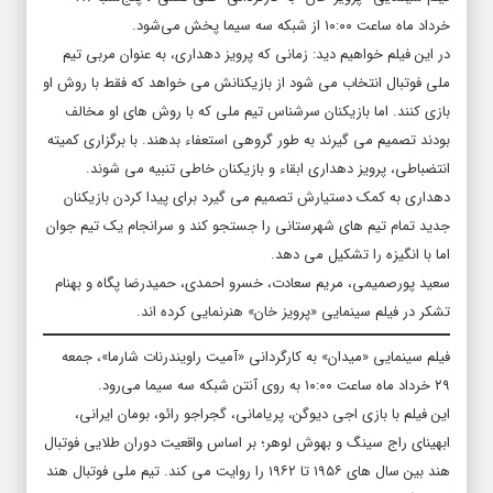
خرداد ماه ساعت ۱۰:۰۰ از شبکه سه سیما پخش می‌شود.
در این فیلم خواهیم دید: زمانی که پرویز دهداری، به عنوان مربی تیم
ملی فوتبال انتخاب می شود از بازیکنانش می خواهد که فقط با روش او
بازی کنند. اما بازیکنان سرشناس تیم ملی که با روش های او مخالف
بودند تصمیم می گیرند به طور گروهی استعفاء بدهند. با برگزاری کمیته
انتضباطی، پرویز دهداری ابقاء و بازیکنان خاطی تنبیه می شوند.
دهداری به کمک دستیارش تصمیم می گیرد برای پیدا کردن بازیکنان
جدید تمام تیم های شهرستانی را جستجو کند و سرانجام یک تیم جوان
اما با انگیزه را تشکیل می دهد.
سعید پورصمیمی، مریم سعادت، خسرو احمدی، حمیدرضا پگاه و بهنام
تشکر در فیلم سینمایی «پرویز خان» هنرنمایی کرده اند.
فیلم سینمایی «میدان» به کارگردانی «آمیت راویندرنات شارما»، جمعه
۲۹ خرداد ماه ساعت ۱۰:۰۰ به روی آنتن شبکه سه سیما می‌رود.
این فیلم با بازی اجی دیوگن، پریامانی، گجراجو رائو، بومان ایرانی،
ابهینای راج سینگ و بهوش لوهر؛ بر اساس واقعیت دوران طلایی فوتبال
هند بین سال های ۱۹۵۶ تا ۱۹۶۲ را روایت می کند. تیم ملی فوتبال هند