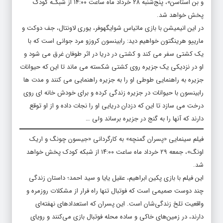
و بن استاسن»، پنج‌شنبه ۲۸ خرداد ماه ساعت ۱۴:۰۰ از شبکـه کودک
پخش خواهد شد.
در این انیمیشن با بازی ماتیاس شوایگهوفر، یوری لاونتال، جف دوکت و
مارییو هرینگتون خواهیم دید: رابینسون کروزو مرد جوانی است که با
یک کشتی سفر می کند و کشتی در دریا در اثر طوفان غرق می شود و
او در نزدیکی یک جزیره روی کشتی شکسته می ماند تا این که حیوانات
جزیره به راهنمایی طوطی او را به جزیره راهنمایی می کنند و مدت ها
رابینسون با حیوانات در جزیره زندگی کرده و برای خودش خانه ای روی
درخت می سازد تا این که دزدان دریایی او را نجات داده و از او توقع
دارند که آنها را به گنج در جزیره برساند ولی …
فیلم سینمایی «پسران گمنچه» به کارگردانی «جیسون چونگ و اریک
اونگ»، جمعه ۲۹ خرداد ماه ساعت ۱۴:۰۰ از شبکه کودک پخش خواهد
شد.
این فیلم با بازی پکین ابراهیم، عقیل یایا و سید احمد؛ داستان زندگی
چند دوست صمیمی است که فوتبال تنها راه فرار از مشکلات روزمره و
واقعیت تلخ زندگی‌شان است. این پسران که استعدادهای نهفته‌ای
دارند، در زمین‌های خاکی و ساده محله فوتبال بازی می‌کنند و رویای