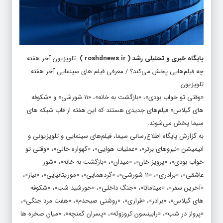
پایگاه خبری و تحلیلی رشد
(
roshdnews.ir
)
تلویزیون آخر هفته
چه فیلم‌هایی پخش می‌کند؟ / معرفی فیلم های سینمایی آخر هفته
تلویزیون
«وقتی تو خواب بودی»، «بازگشت به خانه»، «۱۱ شورشی» و «شکوفه
های گیلاس» فیلم‌های جدیدی هستند که این هفته از قاب شبکه های
سیما پخش می‌شوند.
به گزارش پایگاه اطلاع‌رسانی سیما،‌ فیلم‌های سینمایی و تلویزیونی و
انیمیشن «نیروهای برتر»، «عملیات هوایی»، «گهواره خالی»، «وقتی تو
خواب بودی»، «پرویز خان»، «میدان»، «بازگشت به خانه»، «شور
عاشقی»، «برادری»، «۱۱ شورشی»، «گردهمایی»، «موریتانیایی»، «نیاز»،
«آخرین سفر»، «میناماتا»، «جنگ داخلی»، «خورشید شب»، «شکوفه
های گیلاس»، «برادر»، «فراری»، «روشنی صبحدم»، «هفت مرد جنگی»،
«پرواز در شب»، «رابینسون کروزوئه»، «پسران گمنچه»، «میان صخره ها