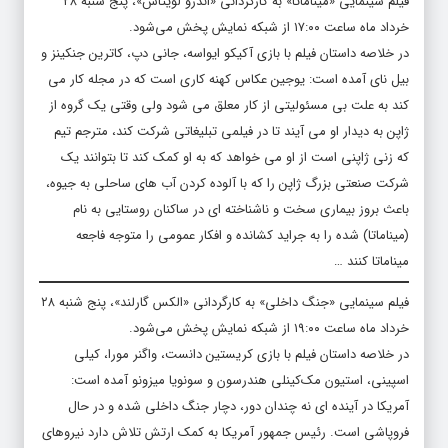
فیلم سینمایی «میناماتا» به کارگردانی «اندرو لویتاس»، پنج شنبه ۲۸
خرداد ماه ساعت ۱۷:۰۰ از شبکه نمایش پخش می‌شود.
در خلاصه داستان فیلم با بازی آکیکو ایواسه، جانی دپ، کاترین جنکینز و
بیل نای آمده است: یوجین عکاس کهنه کاری است که در مجله کار می
کند به علت بی مسئولیتی از کار معلق می شود ولی وقتی یک گروه از
ژاپن به دیدار او می آیند تا در فیلمی تبلیغاتی شرکت کند، مترجم تیم
که زنی ژاپنی است از او می خواهد که به او کمک کند تا بتوانند یک
شرکت صنعتی بزرگ ژاپن را که با آلوده کردن آب های ساحلی به جیوه،
باعث بروز بیماری سخت و ناشناخته ای در ساکنان روستایی به نام
(میناماتا) شده را به جراید کشانده و افکار عمومی را متوجه فاجعه
میناماتا کنند …
فیلم سینمایی «جنگ داخلی» به کارگردانی «الکس گارلند»، پنج شنبه ۲۸
خرداد ماه ساعت ۱۹:۰۰ از شبکه نمایش پخش می‌شود.
در خلاصه داستان فیلم با بازی کریستین دانست، واگنر مورا، کیلی
اسپینی، استیون مک‌کینلی هندرسون و سونویا میزونو آمده است:
آمریکا در آینده ای نه چندان دور، دچار جنگ داخلی شده و در حال
فروپاشی است. رئیس جمهور آمریکا به کمک ارتش تلاش دارد نیروهای