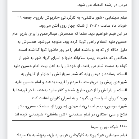
درس در رشته اقتصاد می شود.
فیلم سینمایی «شور عاشقی» به کارگردانی «داریوش یاری»، جمعه ۲۹
خرداد ماه ساعت ۲۰:۳۰ از شبکه چهار روی آنتن می‌رود.
در این فیلم خواهیم دید: سلما که همسرش عبدالرحمن را برای یاری امام
حسین علیه السلام راهی کربلا کرده بود، متوجه می‌شود همسرش به
دلیل علاقه ای که به او داشته امام را در روز عاشورا تنها گذاشته است.
هنگامی که حضرت زینب سلام‌الله علیها و اسرای کربلا شهر به شهر از
کوفه به سمت شام می‌رفتند، او خودش را به اهل بیت امام حسین علیه
السلام رسانده و درمی یابد که شمر سربازانش را جلوتر از کاروان به
شهرهای پیش رو می‌فرستد تا مردم را فریب بدهند و امام حسین علیه
السلام و یارانش را از دین خارج شده و کافر جلوه بدهند، تا در قریه‌ها با
ورود کاروان اسرا جشن بگیرند و به اسرای کاروان اهانت کنند.
شهره موسوی، پیام احمدی‌نیا، مهدی زمین‌پرداز، سیامک صفری، نادر
فلاح و علی استادی در فیلم سینمایی «شور عاشقی» هنرنمایی کرده اند.
**** شبکه تهران سیما
فیلم سینمایی «برادری» به کارگردانی «ریچارد بل»، پنج‌شنبه ۲۸ خرداد