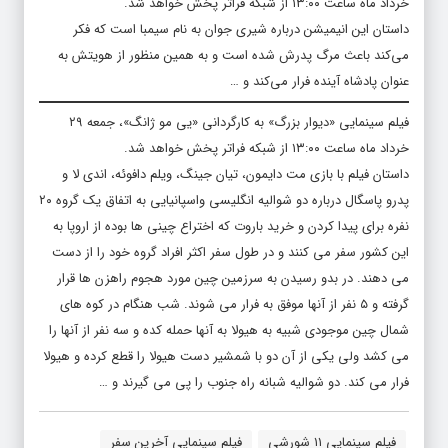
خرداد ماه ساعت ۱۳:۰۰ از شبکه فراتر پخش خواهد شد.
داستان این انیمیشن درباره‌ شیری جوان به نام سیمبا است که فکر
می‌کند باعث مرگ پدرش شده است و به همین منظور از هویتش به
عنوان پادشاه آینده فرار می‌کند و …
فیلم سینمایی «دیوار بزرگ» به کارگردانی «یی مو ژانگ»، جمعه ۲۹
خرداد ماه ساعت ۱۳:۰۰ از شبکه فراتر پخش خواهد شد.
داستان فیلم با بازی مت دایمون، تیان جینگ، ویلم دافوئه، اندی لا و
پدرو پاسگال درباره دو شوالیه انگلیسی واسپانیایی به اتفاق یک گروه ۲۰
نفره برای پیدا کردن و خرید باروت که اختراع چینی ها بوده از اروپا به
این کشور سفر می کنند و در طول سفر اکثر افراد گروه خود را از دست
می دهند. در بدو رسیدن به سرزمین چین مورد هجوم راهزن ها قرار
گرفته و ۵ نفر از آنها موفق به فرار می شوند. شب هنگام در کوه های
شمال چین موجودی شبیه به هیولا به آنها حمله کده و سه نفر از آنها را
می کشد ولی یکی از آن دو با شمشیر دست هیولا را قطع کرده و هیولا
فرار می کند. دو شوالیه شبانه راه جنوب را پی می گیرند و …
فیلم سینمایی ۱۱ شورشی
فیلم سینمایی آخرین سفر