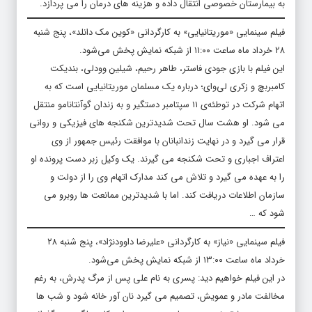
به بیمارستان خصوصی انتقال داده و هزینه های درمان را می پردازد.
فیلم سینمایی «موریتانیایی» به کارگردانی «کوین مک‌ دانلد»، پنج شنبه
۲۸ خرداد ماه ساعت ۱۱:۰۰ از شبکه نمایش پخش می‌شود.
این فیلم با بازی جودی فاستر، طاهر رحیم، شیلین وودلی، بندیکت
کامبربچ و زکری لی‌وای؛ درباره یک مسلمان موریتانیایی است که به
اتهام شرکت در توطئه‌ی ۱۱ سپتامبر دستگیر و به زندان گوآنتانامو منتقل
می شود. او هشت سال تحت شدیدترین شکنجه های فیزیکی و روانی
قرار می گیرد و در نهایت زندانبانان با موافقت رئیس جمهور از وی
اعتراف اجباری و تحت شکنجه می گیرند. یک وکیل زبر دست پرونده او
را به عهده می گیرد و تلاش می کند مدارک اتهام وی را از دولت و
سازمان اطلاعات دریافت کند. اما با شدیدترین ممانعت ها روبرو می
شود که …
فیلم سینمایی «نیاز» به کارگردانی «علیرضا داوودنژاد»، پنج شنبه ۲۸
خرداد ماه ساعت ۱۳:۰۰ از شبکه نمایش پخش می‌شود.
در این فیلم خواهیم دید: پسری به نام علی پس از مرگ پدرش، به رغم
مخالفت مادر و عمویش، تصمیم می گیرد نان آور خانه شود و شب ها