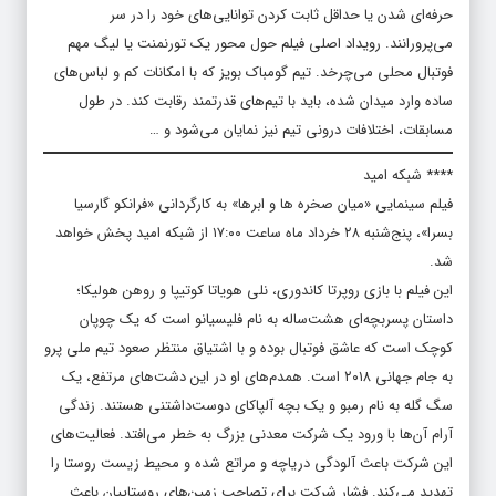
حرفه‌ای شدن یا حداقل ثابت کردن توانایی‌های خود را در سر
می‌پرورانند. رویداد اصلی فیلم حول محور یک تورنمنت یا لیگ مهم
فوتبال محلی می‌چرخد. تیم گومباک بویز که با امکانات کم و لباس‌های
ساده وارد میدان شده، باید با تیم‌های قدرتمند رقابت کند. در طول
مسابقات، اختلافات درونی تیم نیز نمایان می‌شود و …
**** شبکه امید
فیلم سینمایی «میان صخره ها و ابرها» به کارگردانی «فرانکو گارسیا
بسرا»، پنج‌شنبه ۲۸ خرداد ماه ساعت ۱۷:۰۰ از شبکه امید پخش خواهد
شد.
این فیلم با بازی روپرتا کاندوری، نلی هویاتا کوتیپا و روهن هولیکا؛
داستان پسربچه‌ای هشت‌ساله به نام فلیسیانو است که یک چوپان
کوچک است که عاشق فوتبال بوده و با اشتیاق منتظر صعود تیم ملی پرو
به جام جهانی ۲۰۱۸ است. همدم‌های او در این دشت‌های مرتفع، یک
سگ گله به نام رمبو و یک بچه آلپاکای دوست‌داشتنی هستند. زندگی
آرام آن‌ها با ورود یک شرکت معدنی بزرگ به خطر می‌افتد. فعالیت‌های
این شرکت باعث آلودگی دریاچه و مراتع شده و محیط زیست روستا را
تهدید می‌کند. فشار شرکت برای تصاحب زمین‌های روستاییان باعث