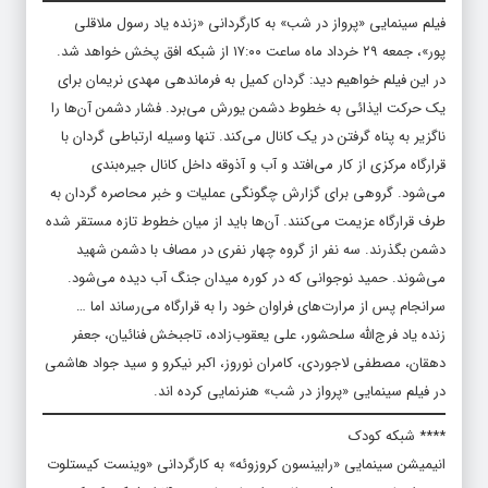
فیلم سینمایی «پرواز در شب» به کارگردانی «زنده یاد رسول ملاقلی
پور»، جمعه ۲۹ خرداد ماه ساعت ۱۷:۰۰ از شبکه افق پخش خواهد شد.
در این فیلم خواهیم دید: گردان کمیل به فرماندهی مهدی نریمان برای
یک حرکت ایذائی به خطوط دشمن یورش می‌برد. فشار دشمن آن‌ها را
ناگزیر به پناه گرفتن در یک کانال می‌کند. تنها وسیله ارتباطی گردان با
قرارگاه مرکزی از کار می‌افتد و آب و آذوقه داخل کانال جیره‌بندی
می‌شود. گروهی برای گزارش چگونگی عملیات و خبر محاصره گردان به
طرف قرارگاه عزیمت می‌کنند. آن‌ها باید از میان خطوط تازه مستقر شده
دشمن بگذرند. سه نفر از گروه چهار نفری در مصاف با دشمن شهید
می‌شوند. حمید نوجوانی که در کوره میدان جنگ آب دیده می‌شود.
سرانجام پس از مرارت‌های فراوان خود را به قرارگاه می‌رساند اما …
زنده یاد فرج‌الله سلحشور، علی یعقوب‌زاده، تاجبخش فنائیان، جعفر
دهقان، مصطفی لاجوردی، کامران نوروز، اکبر نیکرو و سید جواد هاشمی
در فیلم سینمایی «پرواز در شب» هنرنمایی کرده اند.
**** شبکه کودک
انیمیشن سینمایی «رابینسون کروزوئه» به کارگردانی «وینست کیستلوت