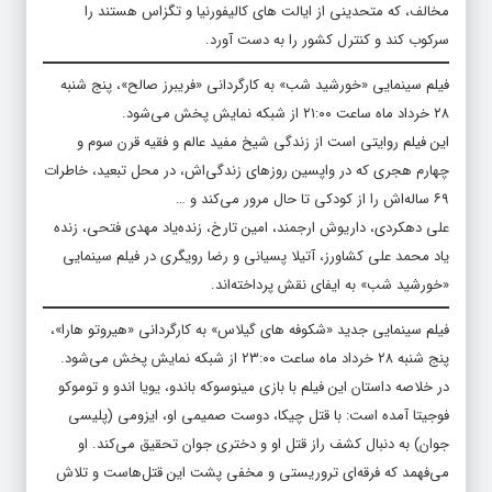
مخالف، که متحدینی از ایالت های کالیفورنیا و تگزاس هستند را
سرکوب کند و کنترل کشور را به دست آورد.
فیلم سینمایی «خورشید شب» به کارگردانی «فریبرز صالح»، پنج شنبه
۲۸ خرداد ماه ساعت ۲۱:۰۰ از شبکه نمایش پخش می‌شود.
این فیلم روایتی است از زندگی شیخ مفید عالم و فقیه قرن سوم و
چهارم هجری که در واپسین روزهای زندگی‌اش، در محل تبعید، خاطرات
۶۹ ساله‌اش را از کودکی تا حال مرور می‌کند و …
علی دهکردی، داریوش ارجمند، امین تارخ، زنده‌یاد مهدی فتحی، زنده
یاد محمد علی کشاورز، آتیلا پسیانی و رضا رویگری در فیلم سینمایی
«خورشید شب» به ایفای نقش پرداخته‌اند.
فیلم سینمایی جدید «شکوفه های گیلاس» به کارگردانی «هیروتو هارا»،
پنج شنبه ۲۸ خرداد ماه ساعت ۲۳:۰۰ از شبکه نمایش پخش می‌شود.
در خلاصه داستان این فیلم با بازی مینوسوکه باندو، یویا اندو و توموکو
فوجیتا آمده است: با قتل چیکا، دوست صمیمی او، ایزومی (پلیسی
جوان) به دنبال کشف راز قتل او و دختری جوان تحقیق می‌کند. او
می‌فهمد که فرقه‌ای تروریستی و مخفی پشت این قتل‌هاست و تلاش