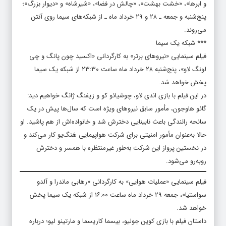
و ابرها»، «خشت بهشت»، «چالش در فضا»، «شیرشاه» و «دیوار بزرگ»؛
پنج‌شنبه و جمعه ـ ۲۸ و ۲۹ خرداد ماه ـ از شبکه‌های سیما روی آنتن
می‌روند.
*** شبکه یک سیما
فیلم سینمایی «نیروهای برتر» به کارگردانی «اکسید چون پانگ و چی
لونگ لاو»، پنج‌شنبه ۲۸ خرداد ماه ساعت ۲۳:۳۰ از شبکه یک سیما
پخش خواهد شد.
در این فیلم با بازی اندی لاو، چوشیائو کو و زیفنگ ژانگ خواهیم دید:
گائو هاوجون، مأمور سابق نیروهای ویژه است که سال‌ها پیش در یک
سانحه رانندگی باعث نابینایی دخترش شد و خانواده‌اش از هم پاشید. او
حالا به‌عنوان مأمور امنیتی برای شرکت هواپیمایی هَنگ‌یو کار می‌کند و
در نخستین پرواز این شرکت به‌طور غیرمنتظره با همسر و دخترش
روبه‌رو می‌شود.
فیلم سینمایی «عملیات هوایی» به کارگردانی «رهابی ماندرا و آلدو
سواستیا»، جمعه ۲۹ خرداد ماه ساعت ۱۶:۰۰ از شبکه یک سیما پخش
خواهد شد.
داستان فیلم با بازی کوین جولیو، بیسما کاریسما و مارتینو لیو؛ درباره