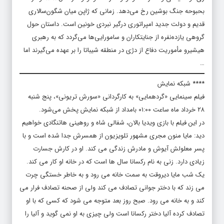
بحبوحه جنگ بوشین رخ می‌دهد. زمانی که ژاپن میان شگون‌سالاری
قدیم و دولت جدید امپراتوری درگیر نبردی خونین است. داستان حول
گروهی یازده‌نفره از جنایتکاران و سامورایی‌ها می‌گردد که به رهبری
هیشیرو مأموریت دفاع از دژی در منطقه شیباتا را بر عهده می‌گیرند اما
…
**** شبکه نمایش
فیلم سینمایی «گردهمایی» به کارگردانی «سورش تریونی»، پنج شنبه
۲۸ خرداد ماه ساعت ۰۱:۰۰ بامداد از شبکه نمایش پخش می‌شود.
در این فیلم با بازی ویدیا بالان، شفالی شاه و روهینی هاتنگادی خواهیم
دید: مایا منون مجری مشهور تلویزیون از همسرش جدا شده است و با
پسر معلولش آیوش و مادرش زندگی می کند. او در کارش جسارت
زیادی دارد. زنی به نام رکسانا سال ها است که در خانه او کار می کند.
یک شب مایا دیروقت به سمت خانه می رود و به خاطر خستگی چرت
می زند که با دختر جوانی تصادف می کند ولی از صحنه تصادف فرار می
کند و به خانه می رود. صبح روز بعد متوجه می شود که کسی که با او
تصادف کرده آلیا دختر رکسانا است ولی چیزی به او نمی گوید و آلیا را