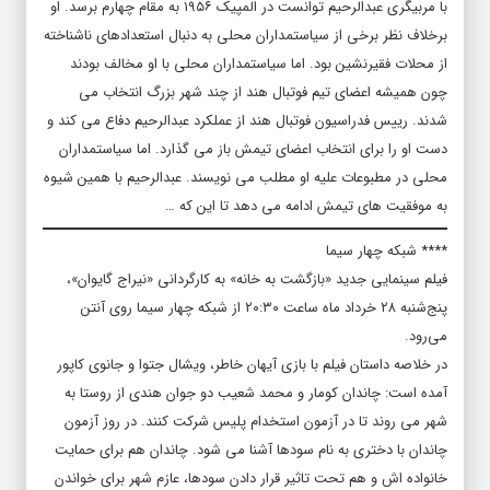
با مربیگری عبدالرحیم توانست در المپیک ۱۹۵۶ به مقام چهارم برسد. او
برخلاف نظر برخی از سیاستمداران محلی به دنبال استعدادهای ناشناخته
از محلات فقیرنشین بود. اما سیاستمداران محلی با او مخالف بودند
چون همیشه اعضای تیم فوتبال هند از چند شهر بزرگ انتخاب می
شدند. رییس فدراسیون فوتبال هند از عملکرد عبدالرحیم دفاع می کند و
دست او را برای انتخاب اعضای تیمش باز می گذارد. اما سیاستمداران
محلی در مطبوعات علیه او مطلب می نویسند. عبدالرحیم با همین شیوه
به موفقیت های تیمش ادامه می دهد تا این که …
**** شبکه چهار سیما
فیلم سینمایی جدید «بازگشت به خانه» به کارگردانی «نیراج گایوان»،
پنج‌شنبه ۲۸ خرداد ماه ساعت ۲۰:۳۰ از شبکه چهار سیما روی آنتن
می‌رود.
در خلاصه داستان فیلم با بازی آیهان خاطر، ویشال جتوا و جانوی کاپور
آمده است: چاندان کومار و محمد شعیب دو جوان هندی از روستا به
شهر می روند تا در آزمون استخدام پلیس شرکت کنند. در روز آزمون
چاندان با دختری به نام سودها آشنا می شود. چاندان هم برای حمایت
خانواده اش و هم تحت تاثیر قرار دادن سودها، عازم شهر برای خواندن