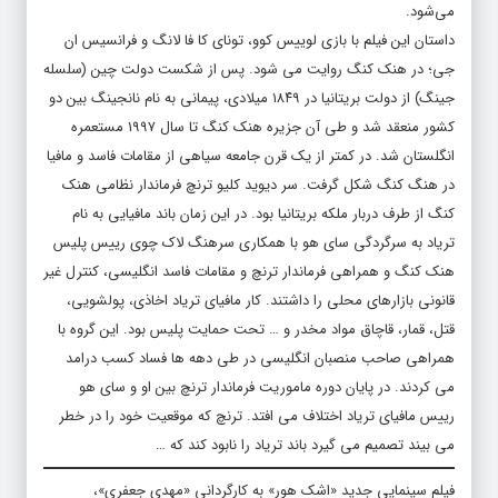
می‌شود.
داستان این فیلم با بازی لوییس کوو، تونای کا فا لانگ و فرانسیس ان
جی؛ در هنک کنگ روایت می شود. پس از شکست دولت چین (سلسله
جینگ) از دولت بریتانیا در ۱۸۴۹ میلادی، پیمانی به نام نانجینگ بین دو
کشور منعقد شد و طی آن جزیره هنک کنگ تا سال ۱۹۹۷ مستعمره
انگلستان شد. در کمتر از یک قرن جامعه سیاهی از مقامات فاسد و مافیا
در هنگ کنگ شکل گرفت. سر دیوید کلیو ترنچ فرماندار نظامی هنک
کنگ از طرف دربار ملکه بریتانیا بود. در این زمان باند مافیایی به نام
تریاد به سرگردگی سای هو با همکاری سرهنگ لاک چوی رییس پلیس
هنک کنگ و همراهی فرماندار ترنچ و مقامات فاسد انگلیسی، کنترل غیر
قانونی بازارهای محلی را داشتند. کار مافیای تریاد اخاذی، پولشویی،
قتل، قمار، قاچاق مواد مخدر و … تحت حمایت پلیس بود. این گروه با
همراهی صاحب منصبان انگلیسی در طی دهه ها فساد کسب درامد
می کردند. در پایان دوره ماموریت فرماندار ترنچ بین او و سای هو
رییس مافیای تریاد اختلاف می افتد. ترنچ که موقعیت خود را در خطر
می بیند تصمیم می گیرد باند تریاد را نابود کند که …
فیلم سینمایی جدید «اشک هور» به کارگردانی «مهدی جعفری»،