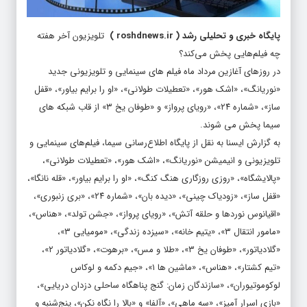
پایگاه خبری و تحلیلی رشد
(
roshdnews.ir
)
تلویزیون آخر هفته
چه فیلم‌هایی پخش می‌کند؟
در روزهای آغازین مرداد ماه فیلم های سینمایی و تلویزیونی جدید
«نوریانگ»، «اشک هور»، «تعطیلات طولانی»، «او را برایم بیاور»، «قفل
ساز»، «شماره ۲۴»، «رویای پرواز» و «طوفان یخ ۳» از قاب شبکه های
سیما پخش می شوند.
به گزارش ایسنا به نقل از پایگاه اطلاع‌رسانی سیما، فیلم‌های سینمایی و
تلویزیونی و انیمیشن «نوریانگ»، «اشک هور»، «تعطیلات طولانی»،
«پالایشگاه»، «روزی روزگاری هنگ کنگ»، «او را برایم بیاور»، «قله نانگا»،
«قفل ساز»، «زودیاک چینی»، «دیده بان»، «شماره ۲۴»، «بری زنبوری»،
«اقیانوس نوردها و حلقه آتش»، «رویای پرواز»، «جشن تولد»، «هناس»،
«مامور انتقال ۳»، «یتیم خانه»، «سیزده زندگی»، «مومیایی ۳»،
«گلادیاتور»، «طوفان یخ ۳»، «طلا و مس»، «برهوت»، «گلادیاتور ۲»،
«تیم کشتار»، «هناس»، «ماشین ها ۱»، «جیم دکمه و لوکاس
لوکوموتیوران»، «سازندگان زمان: گنج پناهگاه ساحلی دزدان دریایی»،
«بازی اسرار آمیز»، «سه ماهی»، «آلفا» و «بالا را نگاه نکن»، پنج‌شنبه و