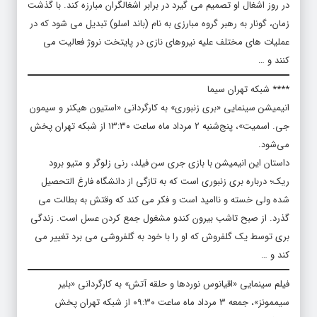
در روز اشغال او تصمیم می گیرد در برابر اشغالگران مبارزه کند. با گذشت
زمان، گونار به رهبر گروه مبارزی به نام (باند اسلو) تبدیل می شود که در
عملیات های مختلف علیه نیروهای نازی در پایتخت نروژ فعالیت می
کنند و …
**** شبکه تهران سیما
انیمیشن سینمایی «بری زنبوری» به کارگردانی «استیون هیکنر و سیمون
جی. اسمیت»، پنج‌شنبه ۲ مرداد ماه ساعت ۱۳:۳۰ از شبکه تهران پخش
می‌شود.
داستان این انیمیشن با بازی جری سن فیلد، رنی زلوگر و متیو برود
ریک؛ درباره بری زنبوری است که به تازگی از دانشگاه فارغ التحصیل
شده ولی خسته و ناامید است و فکر می کند که وقتش به بطالت می
گذرد. از صبح تاشب بیرون کندو مشغول جمع کردن عسل است. زندگی
بری توسط یک گلفروش که او را با خود به گلفروشی می برد تغییر می
کند و …
فیلم سینمایی «اقیانوس نوردها و حلقه آتش» به کارگردانی «بلیر
سیممونز»، جمعه ۳ مرداد ماه ساعت ۰۹:۳۰ از شبکه تهران پخش