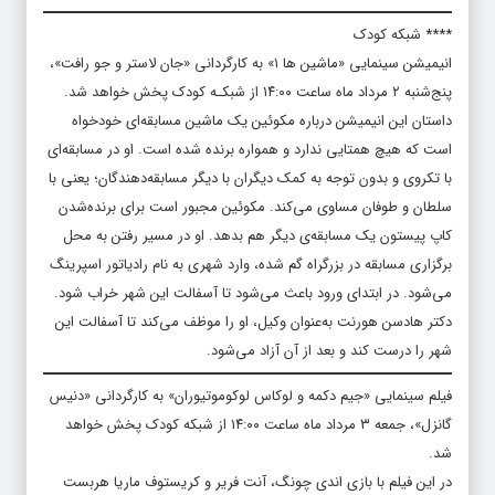
**** شبکه کودک
انیمیشن سینمایی «ماشین ها ۱» به کارگردانی «جان لاستر و جو رافت»،
پنج‌شنبه ۲ مرداد ماه ساعت ۱۴:۰۰ از شبکـه کودک پخش خواهد شد.
داستان این انیمیشن درباره مکوئین یک ماشین مسابقه‌ای خودخواه
است که هیچ همتایی ندارد و همواره برنده شده است. او در مسابقه‌ای
با تکروی و بدون توجه به کمک دیگران با دیگر مسابقه‌دهندگان؛ یعنی با
سلطان و طوفان مساوی می‌کند. مکوئین مجبور است برای برنده‌شدن
کاپ پیستون یک مسابقه‌ی دیگر هم بدهد. او در مسیر رفتن به محل
برگزاری مسابقه در بزرگراه گم شده، وارد شهری به نام رادیاتور اسپرینگ
می‌شود. در ابتدای ورود باعث می‌شود تا آسفالت این شهر خراب شود.
دکتر هادسن هورنت به‌عنوان وکیل، او را موظف می‌کند تا آسفالت این
شهر را درست کند و بعد از آن آزاد می‌شود.
فیلم سینمایی «جیم دکمه و لوکاس لوکوموتیوران» به کارگردانی «دنیس
گانزل»، جمعه ۳ مرداد ماه ساعت ۱۴:۰۰ از شبکه کودک پخش خواهد
شد.
در این فیلم با بازی اندی چونگ، آنت فریر و کریستوف ماریا هربست