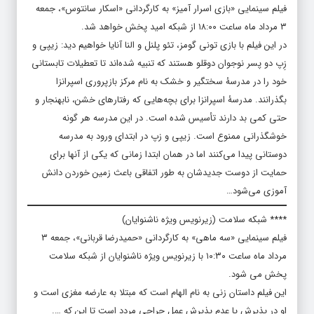
فیلم سینمایی «بازی اسرار آمیز» به کارگردانی «اسکار سانتوس»، جمعه
۳ مرداد ماه ساعت ۱۸:۰۰ از شبکه امید پخش خواهد شد.
در این فیلم با بازی تونی گومز، تئو پلنل و النا آنایا خواهیم دید: زیپی و
زِپ دو پسر نوجوان دوقلو هستند که تنبیه شده‌اند تا تعطیلات تابستانی
خود را در مدرسۀ سختگیر و خشک به نام مرکز بازپروری اسپرانزا
بگذرانند. مدرسۀ اسپرانزا برای بچه‌هایی که رفتارهای خشن، نابهنجار و
حتی کمی بد دارند تأسیس شده است. در این مدرسه هر گونه
خوشگذرانی ممنوع است. زیپی و زپ در ابتدای ورود به مدرسه
دوستانی پیدا می‌کنند اما در همان ابتدا زمانی که یکی از آنها برای
حمایت از دوست جدیدشان به طور اتفاقی باعث زمین خوردن دانش
آموزی می‌شود…
**** شبکه سلامت (زیرنویس ویژه ناشنوایان)
فیلم سینمایی «سه ماهی» به کارگردانی «حمیدرضا قربانی»، جمعه ۳
مرداد ماه ساعت ۱۰:۳۰ با زیرنویس ویژه ناشنوایان از شبکه سلامت
پخش می شود.
این فیلم داستان زنی به نام الهام است که مبتلا به عارضه مغزی است و
او در پذیرش یا عدم پذیرش عمل جراحی مردد است تا این که ….