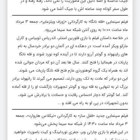
جیک نداشته و اصلاً دلیل این مأموریت را نمی داند، رفته رفته و در
طول سفر کوتاه چند ساعته اش با جیک آشنا می شود.
فیلم سینمایی «قله نانگا» به کارگردانی «ژوزف ویلزمایر»، جمعه ۳ مرداد
ماه ساعت ۱۰:۰۰ به روی آنتن شبکه سه سیما می‌رود.
در خلاصه داستان فیلم با بازی فلورین استتر، اندریاس توبیاس و کارل
مارکو ویکز آمده است: در دهکده ای در آلمان دو برادر خردسال به نام
های راینهولد و گونتر آرزو دارند تا در آینده کوه نورد شوند و قله نانگا
پاربات در هیمالیا را فتح کنند. سال ها بعد آن دو که مردان جوانی شده
اند به همراه یک گروه کوهنوردی عازم فتح قله نانگا پاربات می شوند.
این دو برادر که عادت به تک روی دارند، تصمیم می گیرند تا رانهولد برادر
بزرگ تر به تنهایی به قله برود و گونتر تجهیزات بازگشت او را از قله آماده
کند. اما گونتر که دچار احساس رقابت و حسادت با برادرش می شود،
بدون تجهیزات در پی او به راه می افتد و …
فیلم سینمایی جدید «قفل ساز» به کارگردانی «نیکلاس هاروارد»، جمعه
۳ مرداد ماه ساعت ۱۴:۳۰ از شبکه سه سیما پخش می‌شود.
در این فیلم با بازی چارلی وبر، جفری نوردلینگ و کیت باسورث خواهید