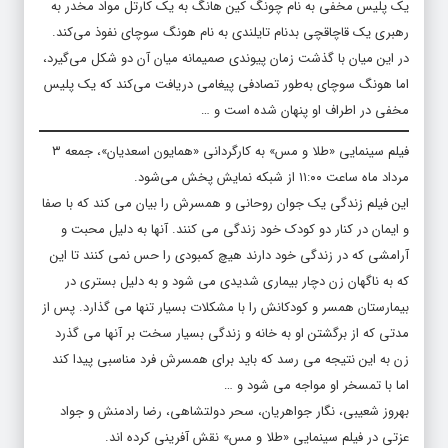
یک پلیس مخفی به نام چونگ کین هانگ به یک کارتل مواد مخدر به
رهبری یک قاچاقچی بدنام تایلندی به نام هونگ سوچای نفوذ می‌کند.
در این میان با گذشت زمان پیوندی صمیمانه میان آن دو شکل می‌گیرد،
اما هونگ سوچای به‌طور تصادفی پیغامی دریافت می‌کند که یک پلیس
مخفی در اطراف او پنهان شده‌ است و …
فیلم سینمایی «طلا و مس» به کارگردانی «همایون اسعدیان»، جمعه ۳
مرداد ماه ساعت ۱۱:۰۰ از شبکه نمایش پخش می‌شود.
این فیلم زندگی یک جوان روحانی و همسرش را بیان می کند که با صفا
و ایمان در کنار دو کودک خود زندگی می کنند. آنها به دلیل محبت و
آرامشی که در زندگی خود دارند هیچ کمبودی را حس نمی کنند تا این
که به ناگهان زن دچار بیماری شدیدی می شود و به دلیل بستری در
بیمارستان همسر و کودکانش را با مشکلات بسیار تنها می گذارد. پس از
مدتی که از برگشتن او به خانه و زندگی بسیار سخت بر آنها می گذرد
زن به این نتیجه می رسد که باید برای همسرش فرد مناسبی پیدا کند
اما با تمسخر او مواجه می شود و …
بهروز شعیبی، نگار جواهریان، سحر دولتشاهی، رضا رادمنش و جواد
عزتی در فیلم سینمایی «طلا و مس» نقش آفرینی کرده اند.