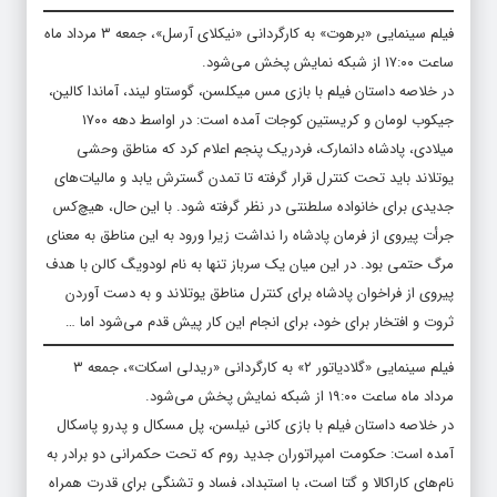
فیلم سینمایی «برهوت» به کارگردانی «نیکلای آرسل»، جمعه ۳ مرداد ماه
ساعت ۱۷:۰۰ از شبکه نمایش پخش می‌شود.
در خلاصه داستان فیلم با بازی مس میکلسن، گوستاو لیند، آماندا کالین،
جیکوب لومان و کریستین کوجات آمده است: در اواسط دهه ۱۷۰۰
میلادی، پادشاه دانمارک، فردریک پنجم اعلام کرد که مناطق وحشی
یوتلاند باید تحت کنترل قرار گرفته تا تمدن گسترش یابد و مالیات‌های
جدیدی برای خانواده سلطنتی در نظر گرفته شود. با این حال، هیچ‌کس
جرأت پیروی از فرمان پادشاه را نداشت زیرا ورود به این مناطق به معنای
مرگ حتمی بود. در این میان یک سرباز تنها به نام لودویگ کالن با هدف
پیروی از فراخوان پادشاه برای کنترل مناطق یوتلاند و به دست آوردن
ثروت و افتخار برای خود، برای انجام این کار پیش قدم می‌شود اما …
فیلم سینمایی «گلادیاتور ۲» به کارگردانی «ریدلی اسکات»، جمعه ۳
مرداد ماه ساعت ۱۹:۰۰ از شبکه نمایش پخش می‌شود.
در خلاصه داستان فیلم با بازی کانی نیلسن، پل مسکال و پدرو پاسکال
آمده است: حکومت امپراتوران جدید روم که تحت حکمرانی دو برادر به
نام‌های کاراکالا و گتا است، با استبداد، فساد و تشنگی برای قدرت همراه