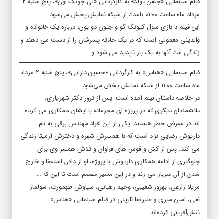
فیلم سینمایی «جشن تولد» به کارگردانی «لی جونگ اون»، پنج شنبه ۲
مرداد ماه ساعت ۰۱:۰۰ بامداد از شبکه نمایش پخش می‌شود.
این فیلم با بازی سول کیونگ گو و جئون دو یون؛ درباره یک خانواده و
والدینی معمولی است که در یک حادثه پسرشان را از دست می دهند و
زندگی شاد آنها به یک بار ناپدید می شود و …
فیلم سینمایی «هناس» به کارگردانی «حسین دارابی»، پنج شنبه ۲ مرداد
ماه ساعت ۱۱:۰۰ از شبکه نمایش پخش می‌شود.
در خلاصه داستان فیلم آمده است: پس از ترور دکتر شهریاری،
دانشمندان دیگری که در پروژه ای محرمانه با ایشان همکاری می کرده
اند در معرض خطر هستند. یکی از این افراد مهندس برقی به نام
داریوش رضایی نژاد است که با همسرش شهره و دخترش آرمیتا زندگی
می کند. پس از کش و قوس های فراوان و تلاش همسر وی برای
جلوگیری از ادامه همکاری داریوش با پروژه، او از دادن استعفا و خارج
شدن از آن سرباز می زند و در این مسیر مصمم است تا این که …
مریلا زارعی، بهروز شعیبی، وحید رهبانی، سیاوش طهمورث، سولماز
غنی، امین میری و علیرضا نایینی در فیلم سینمایی «هناس»
نقش‌آفرینی کرده‌اند.