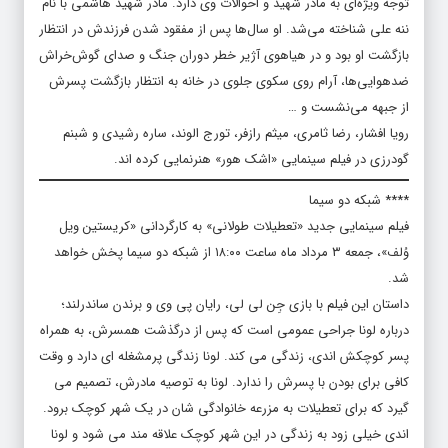
توجه ویژه‌ای به مادر شهید و احوالات وی دارد. مادر شهید هاشمی با نام
ننه علی شناخته می‌شد. او سال‌ها پس از مفقود شدن فرزندش در انتظار
بازگشت او بود و در هیاهوی آژیر خطر دوران جنگ و صدای گوش‌خراش
ضدهوایی‌ها، آرام روی سکوی جلوی در خانه به انتظار بازگشت پسرش
از جبهه می‌نشست و …
رویا افشار، رضا ثامری، میثم رازفر، تورج الوند، ساره رشیدی و شبنم
گودرزی در فیلم سینمایی «اشک هور» هنرنمایی کرده اند.
**** شبکه دو سیما
فیلم سینمایی جدید «تعطیلات طولانی» به کارگردانی «کریستین ویل
وُلف»، جمعه ۳ مرداد ماه ساعت ۱۸:۰۰ از شبکه دو سیما پخش خواهد
شد.
داستان این فیلم با بازی جِن لی لی، رایان پی وی و برندن ساندرلند؛
درباره لونا جراحی عمومی است که پس از درگذشت همسرش، به همراه
پسر کوچکش اندی، زندگی می کند. لونا زندگی پرمشغله ای دارد و وقت
کافی برای بودن با پسرش را ندارد. لونا به توصیه مادرش، تصمیم می
گیرد که برای تعطیلات به مزرعه خانوادگی شان در یک شهر کوچک برود.
اندی خیلی زود به زندگی در این شهر کوچک علاقه مند می شود و لونا