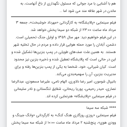
هم با آشنایی با مرد جوانی که مسئول نگهداری از باغ آنهاست، به
ماندن در شهر علاقه مند می شود اما …
فیلم سینمایی «پالایشگاه» به کارگردانی «مهرداد خوشبخت»، جمعه ۳
مرداد ماه ساعت ۲۳:۰۰ از شبکه دو سیما پخش خواهد شد.
در این فیلم خواهیم دید: مهر سال ۱۳۵۹ و اوایل جنگ تحمیلی است.
دشمن، آبادان را مورد حمله هوایی قرار داده و مردم در حال تخلیه شهر
هستند. به همین علت صف‌های طویلی در پمپ بنزین‌ها تشکیل شده و
این در حالی است که پالایشگاه تعطیل شده و ذخیره بنزین نیز محدود
است. کیان شیرانی، خود، شخصا به یکی از پمپ بنزین‌ها رفته و برای
مدیریت بنزین، آن را سهمیه‌بندی می‌کند.
بانیپال شومون، امیر رضا دلاوری، الهام نامی، علیرضا مسعودی، عبدالرضا
نصاری، حیدر رحیمی، پوریا ریحانی، شقایق تنگستانی و نادر سلیمانی
در فیلم سینمایی «پالایشگاه» هنرنمایی کرده اند.
**** شبکه سه سیما
فیلم سینمایی «روزی روزگاری هنگ کنگ» به کارگردانی «وانگ جینگ و
وودی هوی»، پنج‌شنبه ۲ مرداد ماه ساعت ۱۰:۰۰ از شبکه سه سیما پخش