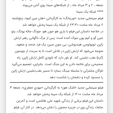
جمعه ـ ۲ و ۳ مرداد ماه ـ از شبکه‌های سیما روی آنتن می‌روند.
**** شبکه یک سیما
فیلم سینمایی جدید «نوریانگ» به کارگردانی «هان مین کیم»، پنج‌شنبه
۲ مرداد ماه ساعت ۲۳:۳۰ از شبکه یک سیما پخش خواهد شد.
در خلاصه داستان این فیلم با بازی هو جون هو، جونگ جائه یونگ، یئو
جین گو و کیم یون سوک آمده است: پس از مرگ ناگهانی رهبر ارتش
ژاپن، تویوتومی هیدیوشی، یی سون سین، یک فرد متحد و متعهد،
متوجه می‌شود که ارتش ژاپن در تلاش است تا به سرعت از چوسون
(کره) عقب نشینی کند. او باور دارد که نابودی کامل ارتش ژاپن، راه
صحیحی برای خاتمه دادن به این جنگ است. بنابراین، تصمیم می‌گیرد
ناوگان مشترکی با سلسله مینگ بسازد تا مسیر عقب‌نشینی ارتش ژاپن
را مسدود کرده و دشمنان را شکست دهد.
فیلم سینمایی جدید «اشک هور» به کارگردانی «مهدی جعفری»، جمعه ۳
مرداد ماه ساعت ۱۶:۰۰ از شبکه یک سیما پخش خواهد شد.
داستان این فیلم برشی از زندگی شهید علی هاشمی است و آخرین
ساعات زندگی وی در جزیره مجنون را نشان می‌دهد. در کنار آن، فیلم