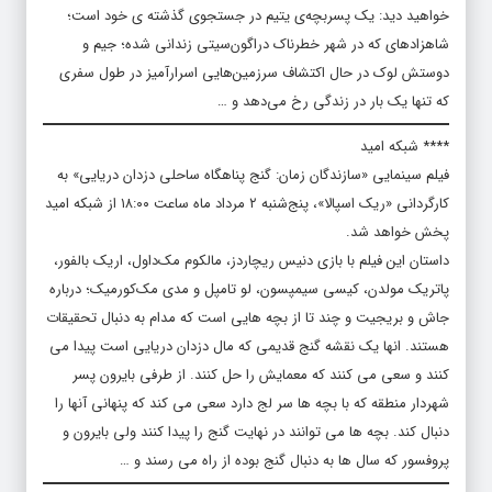
خواهید دید: یک پسربچه‌ی یتیم در جستجوی گذشته ی خود است؛
شاهزاده‎ای که در شهر خطرناک دراگون‌سیتی زندانی شده؛ جیم و
دوستش لوک در حال اکتشاف سرزمین‌هایی اسرارآمیز در طول سفری
که تنها یک بار در زندگی رخ می‌دهد و …
**** شبکه امید
فیلم سینمایی «سازندگان زمان: گنج پناهگاه ساحلی دزدان دریایی» به
کارگردانی «ریک اسپالا»، پنج‌شنبه ۲ مرداد ماه ساعت ۱۸:۰۰ از شبکه امید
پخش خواهد شد.
داستان این فیلم با بازی دنیس ریچاردز، مالکوم مک‌داول، اریک بالفور،
پاتریک مولدن، کیسی سیمپسون، لو تامپل و مدی مک‌کورمیک؛ درباره
جاش و بریجیت و چند تا از بچه هایی است که مدام به دنبال تحقیقات
هستند. انها یک نقشه گنج قدیمی که مال دزدان دریایی است پیدا می
کنند و سعی می کنند که معمایش را حل کنند. از طرفی بایرون پسر
شهردار منطقه که با بچه ها سر لج دارد سعی می کند که پنهانی آنها را
دنبال کند. بچه ها می توانند در نهایت گنج را پیدا کنند ولی بایرون و
پروفسور که سال ها به دنبال گنج بوده از راه می رسند و …