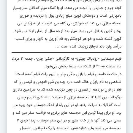
دید: زوئیک رئیس پلیس شهر و البته خلافکاری حرفه ای است که هر
گونه جرم و جنایتی را انجام می دهد. او با کمک میلر که قفل ساز بسیار
بامهارتی است و دوستش کِوین مبلغ زیادی پول را دزدیده و طوری
صحنه سازی می کند که خودش بی گناه می شود، میلر به زندان می
رود و کوین به قتل می رسد. میلر بعد از ده سال از زندان آزاد می شود.
کوین کشته شده و خواهر کوچکش به نام آوریل به ناچار و برای کسب
درآمد وارد باند قاچاق زوئیک شده است … .
فیلم سینمایی «زودیاک چینی» به کارگردانی «جکی چان»، جمعه ۳ مرداد
ماه ساعت ۲۴:۰۰ از شبکه سه سیما پخش می‌شود.
در خلاصه داستان فیلم با بازی جکی چان و الیور پلت فیلم آمده است:
شخصی به نام رایژن هاک قصد دارد چندین شی قدیمی و قیمتی را که
قبلا در قرن نوزدهم از قصری در چین دزدیده شده اند به سرزمین مادری
برگرداند. این اشیا ۱۲ مجسمه برنزی از حیوانات ماه های تقویم چینی
است که قبلا به سرقت رفته. او در این راه از کمک دوستان خود بهره می
برد. او برای پیدا کردن این مجسمه های برنزی به فرانسه سفر می کند و
سعی می کند آنها را از خانه های او در این سفر موفق به پیدا کردن ۱۱
مجسمه می شود ولی دوازدهمین مجسمه را یک قاچاقچی متمول