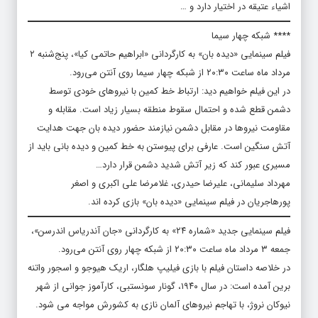
اشیاء عتیقه در اختیار دارد و …
**** شبکه چهار سیما
فیلم سینمایی «دیده بان» به کارگردانی «ابراهیم حاتمی کیا»، پنج‌شنبه ۲
مرداد ماه ساعت ۲۰:۳۰ از شبکه چهار سیما روی آنتن می‌رود.
در این فیلم خواهیم دید: ارتباط خط کمین با نیروهای خودی توسط
دشمن قطع شده و احتمال سقوط منطقه بسیار زیاد است. مقابله و
مقاومت نیروها در مقابل دشمن نیازمند حضور دیده بان جهت هدایت
آتش سنگین است. عارفی برای پیوستن به خط کمین و دیده بانی باید از
مسیری عبور کند که زیر آتش شدید دشمن قرار دارد…
مهرداد سلیمانی، علیرضا حیدری، غلامرضا علی اکبری و اصغر
پورهاجریان در فیلم سینمایی «دیده بان» بازی کرده اند.
فیلم سینمایی جدید «شماره ۲۴» به کارگردانی «جان آندریاس اندرسن»،
جمعه ۳ مرداد ماه ساعت ۲۰:۳۰ از شبکه چهار روی آنتن می‌رود.
در خلاصه داستان فیلم با بازی فیلیپ هلگار، اریک هیوجو و اسجور واتنه
برین آمده است: در سال ۱۹۴۰، گونار سونستبی، کارآموز جوانی از شهر
نیوکان نروژ، با تهاجم نیروهای آلمان نازی به کشورش مواجه می شود.