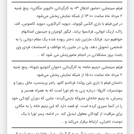
فیلم سینمایی «مامور انتقال ۳» به کارگردانی «الیویر مگاتن»، پنج شنبه
۲ مرداد ماه ساعت ۱۳:۰۰ از شبکه نمایش پخش می‌شود.
در این فیلم با بازی الکس کوبولد، دیوید آتراکچی، دیوید کامنوس، الف
زاک، اریک ابوانی، فرانسوا برلند، ایگور کومپان و جیسون استاتهام
خواهیم دید: فرانک مارتین باید دختر ربوده شده یک مقام دولتی را به
شخصی تحویل دهد، ولی در مابین راه عواطف و احساسات فردی وی
باعث بروز مشکلاتی در انجام ماموریتش می شود که …
فیلم سینمایی «یتیم خانه» به کارگردانی «خوان آنتونیو بایونا»، پنج شنبه
۲ مرداد ماه ساعت ۱۵:۰۰ از شبکه نمایش پخش می‌شود.
داستان فیلم با بازی بلن روئدا، فرناندو کایو، راجر پرینسپ، مابل ریورا و
مونتسرات کارولا؛ درباره زنی به نام لورا است که به همراه همسر و
پسرش، به یتیم خانه‌ای متروکه بازمی‌گردند؛ جایی که دوران کودکی خود
را در آنجا سپری کرده است. او قصد دارد که این یتیم خانه را به مکانی
برای مراقبت از کودکان معلول تبدیل کند. در ادامه، پسر لورا با یک
دوست نامرئی، ارتباط برقرار می‌کند و …
فیلم سینمایی «سیزده زندگی» به کارگردانی «ران هاوارد»، پنج شنبه ۲