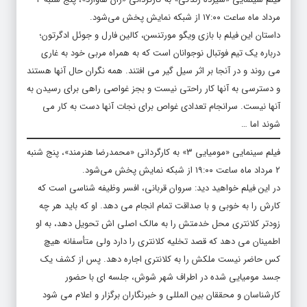
مرداد ماه ساعت ۱۷:۰۰ از شبکه نمایش پخش می‌شود.
داستان این فیلم با بازی ویگو مورتنسن، کالین فارل و جوئل ادگرتون؛
درباره یک تیم فوتبال نوجوانان است که به همراه مربی خود به غاری
می روند و در آنجا بر اثر سیل گیر می افتند. همه نگران حال آنها هستند
و دسترسی به آنها کار راحتی نیست و بجز غواصی راهی برای رسیدن به
آنها نیست. سرانجام تعدادی غواص برای نجات آنها دست به کار می
شوند اما …
فیلم سینمایی «مومیایی ۳» به کارگردانی «محمدرضا هنرمند»، پنج شنبه
۲ مرداد ماه ساعت ۱۹:۰۰ از شبکه نمایش پخش می‌شود.
در این فیلم خواهید دید: سروان قربانی، افسر وظیفه شناسی است که
کارش را به خوبی و با صداقت تمام انجام می دهد. او که باید هر چه
زودتر کلانتری محل خدمتش را به مالک اصلی اش تحویل دهد، به او
اطمینان می دهد که قصد تخلیه کلانتری را دارد ولی متأسفانه هیچ
کس حاضر نیست ملکش را به کلانتری اجاره دهد. پس از کشف یک
جسد مومیایی شده در اطراف شهر شوش، جلسه ای با حضور
کارشناسان و محققان بین المللی و خبرنگاران برگزار و اعلام می شود