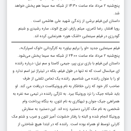
پنج‌شنبه ۲ مرداد ماه ساعت ۱۴:۳۰ از شبکه سه سیما هم پخش خواهد
شد.
داستان این فیلم برشی از زندگی شهید علی هاشمی است .
رویا افشار، رضا ثامری، میثم رازفر، تورج الوند، ساره رشیدی و شبنم
گودرزی در فیلم سینمایی «اشک هور» هنرنمایی کرده اند.
فیلم سینمایی جدید «او را برایم بیاور» به کارگردانی «لوک اسپارک»،
پنج‌شنبه ۲ مرداد ماه ساعت ۲۴:۰۰ از شبکه سه سیما پخش می‌شود.
داستان این فیلم با بازی بری پپر، جیمی کاستا و سم نیل؛ درباره راننده
ای میانسال است که نه تنها در طول فیلم، بلکه در تیتراژ نیز اسم ندارد و
او را با عنوان راننده می شناسیم. راننده یک تماس تلفنی از طرف
صاحب کار خود که زنی خلافکار به نام ورونیکاست دریافت می کند. او
باید شبانه جیک را نزد ورونیکا ببرد. به تازگی راننده در تیمی سه نفره به
همراهی جیک جوان و تبهکاری به نام لئون، به بنگاه پرداخت وام
شخصی به نام مک کارتی دستبرد زده اند. این دستبرد به سفارش
ورونیکا انجام شده و البته با رفتار خشونت آمیز لئون و ضرب و شتم مک
کارتی توسط او همراه بوده است. راننده که در ابتدا هیچ شناختی از