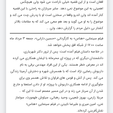
افغان است و از این قضیه خیلی ناراحت می شود ولی هیچکس
اهمیتی به این موضوع نمی دهد. سایر سربازان به راحتی با این قضیه
کنار آمده اند ولی اندرو واقعا در سختی است او با پدرش چت می کند و
موضوع را به او می گوید و بعد هم سعی می کند که به مقامات بالاتر
کشتار بی دلیل مردم را گزارش دهد، ولی …
فیلم سینمایی «هناس» به کارگردانی «حسین دارابی»، جمعه ۳ مرداد ماه
ساعت ۱۷:۰۰ از شبکه افق پخش خواهد شد.
در خلاصه داستان فیلم آمده است: پس از ترور دکتر شهریاری،
دانشمندان دیگری که در پروژه ای محرمانه با ایشان همکاری می کرده
اند در معرض خطر هستند. یکی از این افراد مهندس برقی به نام
داریوش رضایی نژاد است که با همسرش شهره و دخترش آرمیتا زندگی
می کند. پس از کش و قوس های فراوان و تلاش همسر وی برای
جلوگیری از ادامه همکاری داریوش با پروژه، او از دادن استعفا و خارج
شدن از آن سرباز می زند و در این مسیر مصمم است تا این که …
مریلا زارعی، بهروز شعیبی، وحید رهبانی، سیاوش طهمورث، سولماز
غنی، امین میری و علیرضا نایینی در فیلم سینمایی «هناس»
نقش‌آفرینی کرده‌اند.