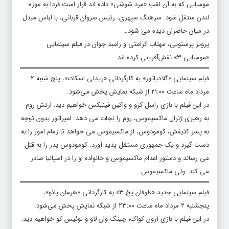
مومیایی که به آن لقب «مرد شوشی» داده اند قرار است فردا به موزه
لندن منتقل شود. سرهنگ سپهری، رئیس سروان قربانی، با لباس مبدل
در میان حاضران دیده می شود…
پرویز پرستویی، مهتاب کرامتی و رامبد جوان در فیلم سینمایی
«مومیایی ۳» نقش‌آفرینی کرده اند.
فیلم سینمایی «گلادیاتور» به کارگردانی «ریدلی اسکات»، پنج شنبه ۲
مرداد ماه ساعت ۲۱:۰۰ از شبکه نمایش پخش می‌شود.
در این فیلم با بازی راسل کرو و واکین فینیکس خواهیم دید: ارتش روم
به رهبری ژنرال ماکسیموس، روم را نجات می دهد. امپراتور بدون توجه
به پسر کثیفش، کومودوس، از ماکسیموس می خواهد تا زمام امور را به
دست گیرد و یک جمهوری مستقل پدید آورد. کومودوس پدر را به قتل
می رساند و دستور اعدام ماکسیموس و خانواده او را در اسپانیا صادر
می کند. ولی ماکسیموس …
فیلم سینمایی جدید «طوفان یخ ۳» به کارگردانی «هرمان یائو»،
پنجشنبه ۲ مرداد ماه ساعت ۲۳:۰۰ از شبکه نمایش پخش می‌شود.
در این فیلم با بازی آرون کواک، چینگ وان لاو و لوئیس کو خواهیم دید: