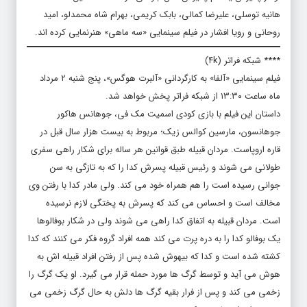
هانیه توسلی، علیرضا کمالی، بابک کریمی، بهرام شاه محمدلو، امید
روحانی و رویا افشار در فیلم سینمایی «سه ماهی» هنرنمایی کرده اند.
**** شبکه فراتر (۴k)
فیلم سینمایی «آلفا» به کارگردانی «آلبرت هوگس»، پنج شنبه ۲ مرداد
ماه ساعت ۱۳:۳۰ از شبکه فراتر پخش خواهد شد.
داستان این فیلم با بازی کودی اسمیت مک فی، جوهانس هاکور
جوهانسون، مارسین کوالس زیک؛ مربوط به بیست هزار سال قبل در
قاره اروپاست. مردان قبیله طبق قوانین هر ساله برای شکار راهی سفری
طولانی می شوند و رئیس قبیله پسرش کدا را که به تازگی به سن
جوانی رسیده است را هم همراه خود می کند. ولی مادر کدا با رفتن وی
مخالف است و احساس می کند که پسرش به پختگی لازم نرسیده
است. مردان قبیله به اتفاق کدا راهی می شوند ولی در شکار بوفالوها
یک بوفالو کدا را به دره پرت می کند همه افراد گروه فکر می کنند که کدا
کشته شده است و کدا که بیهوش شده پس از رفتن افراد قبیله اش به
هوش می آید و توسط گرگ ها مورد حمله قرار می گیرد. او یک گرگ را
زخمی می کند و پس از فرار بقیه گرگ ها دلش به حال گرگ زخمی می