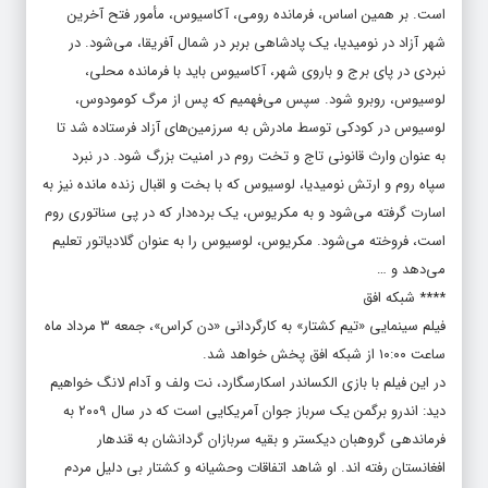
است. بر همین اساس، فرمانده رومی، آکاسیوس، مأمور فتح آخرین
شهر آزاد در نومیدیا، یک پادشاهی بربر در شمال آفریقا، می‌شود. در
نبردی در پای برج و باروی شهر، آکاسیوس باید با فرمانده محلی،
لوسیوس، روبرو شود. سپس می‌فهمیم که پس از مرگ کومودوس،
لوسیوس در کودکی توسط مادرش به سرزمین‌های آزاد فرستاده شد تا
به عنوان وارث قانونی تاج و تخت روم در امنیت بزرگ شود. در نبرد
سپاه روم و ارتش نومیدیا، لوسیوس که با بخت و اقبال زنده مانده نیز به
اسارت گرفته می‌شود و به مکریوس، یک برده‌دار که در پی سناتوری روم
است، فروخته می‌شود. مکریوس، لوسیوس را به عنوان گلادیاتور تعلیم
می‌دهد و …
**** شبکه افق
فیلم سینمایی «تیم کشتار» به کارگردانی «دن کراس»، جمعه ۳ مرداد ماه
ساعت ۱۰:۰۰ از شبکه افق پخش خواهد شد.
در این فیلم با بازی الکساندر اسکارسگارد، نت ولف و آدام لانگ خواهیم
دید: اندرو برگمن یک سرباز جوان آمریکایی است که در سال ۲۰۰۹ به
فرماندهی گروهبان دیکستر و بقیه سربازان گردانشان به قندهار
افغانستان رفته اند. او شاهد اتفاقات وحشیانه و کشتار بی دلیل مردم