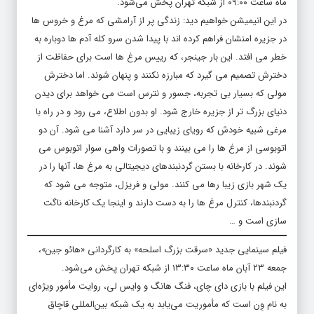
ماه ساعت ۰۹:۰۰ از شبکه تهران پخش می‌شود.
در این انیمیشن خواهیم دید: زندگی پر از آرامشی که مرغ و خروس ها
در جزیره امنشان فراهم کرده اند با پیدا شدن سرو کله آدم ها دوباره به
خطر می افتد. این بار جینجر، که رییس مرغ ها است برای حفاظت از
دخترش تصمیم می گیرد که مبارزه نکنند و پنهان شوند. اما دخترش
مولی که بسیار بی تجربه، جسور و نترس است می خواهد برای دیدن
دنیای بزرگ تر از جزیره خارج شود. او بدون اطلاع، می رود و در راه با
مرغی شبیه خودش که رویای زیبایی در سر دارد آشنا می شود. آن دو
اتوبوسی از مرغ ها را می بینند و با تصورات واهی سوار اتوبوس می
شوند. در کارخانه با بستن گردنبندهای دیجیتالی به مرغ ها، آنها را در
یک شهر بازی زیبا رها می کنند. مولی و فریزل، متوجه می شود که
گردنبندها، کنترل مرغ ها را به دست دارند و اینجا یک کارخانه ناگت
سازی است و …
فیلم سینمایی جدید «سرقت بزرگ اسلحه» به کارگردانی «هائو جین»،
جمعه ۲۳ آبان ماه ساعت ۱۳:۳۰ از شبکه تهران پخش می‌شود.
این فیلم با بازی دای چای، فنگ هانگ و وایس لی، روایت مأمور ویژه‌ای
به نام وِن است که مأموریت می‌یابد به یک شبکه بین‌المللی قاچاق