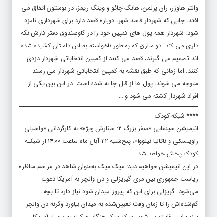
والتر هاوزر، ران پرلمن، هانگ چائو و وینگ ریمز، در بوستون اتفاق می
افتد، جایی که شهردار فاسد شهر، دوباره قصد دارد برای شهرداری نامزد
شود. شهردار همه پول های کمپین خود را در گاوصندوق دفتر کارش نگه
داری می کند. دو سارق که به طور ناخواسته به این داستان کشیده شده
اند تصمیم می گیرند، قصد می کنند از کمپین انتخاباتی شهردار دزدی
کنند. اما زمانی که طبق نقشه به کمپین انتخاباتی شهردار می رسند
متوجه می شوند، پول ها از قبل جا به شده است. در این بین یکی از
افراد شهردار کشته می شود و …
**** شبکه کودک
انیمیشن سینمایی «سفر بزرگ ۲: سفارش ویژه» به کارگردانی «واسیلی
راوینسکی و ناتالیا نیلووا»، پنج‌شنبه ۲۲ آبان ماه ساعت ۱۴:۰۰ از شبکـه
کودک پخش خواهد شد.
در این انیمیشن خواهیم دید: میک میک به‌عنوان شاهد در مراسم مناظره
ریاست جمهوری بین مری گیریزلی و دن والچر به آمریکا دعوت
می‌شود. گریزلی برای این که پیروز میدان شود نیاز دارد تا بچه
گم‌شده‌اش را تا زمان وقت تعیین‌شده به میدان بیاورد وگرنه دن والچر
برنده این رقابت می‌شود. میک میک هنگام حرکت به سمت آمریکا،