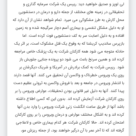
لی لوپز و صدیق خواهید دید: رییس یک شرکت سرمایه گذاری و
تحقیقاتی در زمینه های مختلف از جمله دارو و درمان در دستشویی
محل کارش به طرز مشکوکی می میرد. تمام شواهد نشان از آن دارد که
او به دلیل مشکل تنفسی و بیماری آسم دچار سرگیجه شده و به زمین
افتاده و به دلیل اصابت سر به کف دستشویی فوت کرده است. اما
بازپرس ساندیپ کریشنا که به وقوع یک قتل مشکوک است، بر اثر یک
حادثه متوجه می شود همه کارکنان شرکت به یک پزشک خاص مراجعه
کرده اند و همین سرنخ باعث می شود دو پرونده جنایی جلویش باز
شود. رییس شرکت به کمک برادرش در آمریکا و شریک دیگرشان بر
روی یک ویروس خطرناک و واکسن آن تحقیق می کنند. آنها قصد دارند
با انتشار ویروس در جامعه و بعد با فروش واکسن به ثروتی عظیم دست
پیدا کنند. آنها به دلیل غیر قانونی بودن تحقیقات، عوارض ویروس را بر
روی کارکنان شرکت آزمایش کرده اند. بدون این که کسی اطلاع داشته
باشد آنها از طریق ساعت انگشت زنی شرکت ویروس را وارد بدن آنها
کرده اند و به اشکال مختلف عوارض و درمان ویروس را بر روی کارکنان
امتحان کرده اند. حالا کارکنان شرکت هر کدام بیماری خاص و لاعلاجی
گرفته اند که تا آخر عمر با آن درگیر خواهند بود، از جمله ریزش مو،