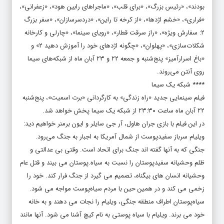
بودند»، «رئیس بزرگ»، «برای قلب»، «ماجراهای رابین هود»، «زعفرانی»،
«فراری»، «خشم اژدها»، «از کرخه تا راین»، «دردسرسازان»، «سفر بزرگ
۲: سفارش ویژه»، «راز سرقت قطار»، «رویای سینما»، «چارلی و کارخانه
شکلات‌سازی»، «پهلوان»، «چگونه اژدهای خود را آموزش دهید ۲» و
«باغ اسرارآمیز» پنج‌شنبه و جمعه ۲۲ و ۲۳ آبان ماه از شبکه‌های سیما
روی آنتن می‌روند.
**** شبکه یک سیما
فیلم سینمایی جدید «راه زندگی» به کارگردانی «برت اسمیت»، پنج‌شنبه
۲۲ آبان ماه ساعت ۲۳:۳۰ از شبکه یک سیما پخش خواهد شد.
در این فیلم با بازی جران هاول، آر جی سایلر و ایون برمنر خواهیم دید:
ویلیام سرباز سفیدپوست از شمال آمریکا به اجبار به جنگ می‌رود.
جنگی که به آنها گفته اند جنگ برای اتحاد است. وقتی بی عدالتی و
ظلم وحشیانه سفیدپوستان را نسبت به سیاه.پوستان می بیند و قتل عام
وحشیانه انسان های بیگناه، تصمیم می گیرد از جنگ فرار کند. خود را
زخمی می کند و در همین حین با مردم سیاه‌پوست مواجه می شود.
سیاه‌پوستان اطراف منطقه جنگی، ویلیام را نجات می دهند و به خانه
خود می برند. ویلیام با سیاه پوستی به نام کیچ آشنا می شود. آنها مانند