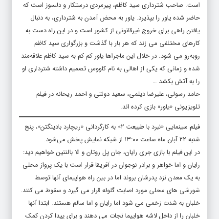
است. صاحب شترداری سید کاظم، پیرمردی درستکار و دلسوز است که
حاضر شده یاور را بپذیرد. یاور به محض آمدن به شترداری، به دنبال
یافتن راهی برای خروج غیرقانونی از کشور است و در این راه دست به
کارهای مختلفی می زند که هر بار با گذشت و بزرگواری سید کاظم
روبه‌رو می شود. در خلال این ماجراها یاور کم کم به سید کاظم علاقه‌مند
شده و زمانی که یکی از اهالی به نام کاووس تصمیم داشته شترداری او
را به آتش بکشد …
حامد رسولی، علیرضا دیلمی، سعید دولتی و احمد ریحانه در فیلم
تلویزیونی «یاور» بازی کرده اند.
فیلم سینمایی «نبرد با طبیعت ۲» به کارگردانی «ریچارد بادینگتن»، پنج
شنبه ۲۲ آبان ماه ساعت ۱۳:۰۰ از شبکه نمایش پخش می‌شود.
در این فیلم با بازی جری رایان، جان پل روتان و الا بالنتین خواهیم دید:
رایان و اما خواهر و برادر نوجوان در آفریقا قرار است با یک پرواز محلی
به یک معدن نزد پدرشان بروند اما در بین راه هواپیمای آنها توسط
شورشی های محلی مورد اصابت گلوله قرار می گیرد و سقوط می کنند.
خلبان به شدت زخمی می شود اما رایان و اما سالم هستند. ابتدا آنها
خلبان را از داخل لاشه هواپیما نجات می دهند و برای پیدا کردن کمک