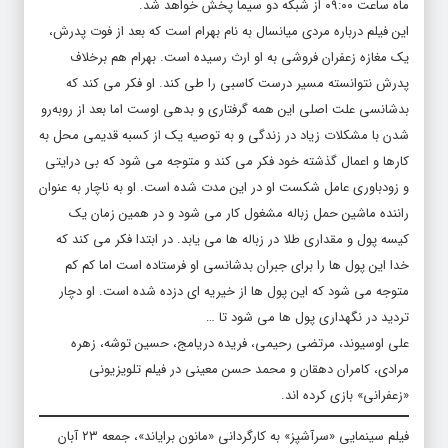
ماه ساعت ۰۹:۰۰ از شبکه دو سیما پخش خواهد شد.
این فیلم درباره مردی میانسال به نام بهرام است که بعد از فوت پدرش،
یک مغازه زعفران فروشی به او ارث رسیده است. بهرام هم برخلاف
پدرش نتوانسته مسیر درست کاسبی را طی کند. او فکر می کند که
بدشانسی علت اصلی این همه گرفتاری و بدهی اوست اما بعد از روبه‌رو
شدن با مشکلات زیاد در زندگی و به توصیه یک از کسبه قدیمی محل به
کارها و اعمال گذشته خود فکر می کند و متوجه می شود که بی درایتی
و زودباوری عامل شکست او در این مدت شده است. او به ناچار به عنوان
راننده ماشین حمل زباله مشغول کار می شود و در همین زمان یک
کیسه پول و مقداری طلا در زباله ها می یابد. در ابتدا فکر می کند که
خدا این پول ها را برای جبران بدشانسی او فرستاده است اما کم کم
متوجه می شود که این پول ها از خیریه ای دزده شده است. او دچار
تردید در نگهداری پول ها می شود تا …
علی اوسیوند، مرتضی رحیمی، فریده دریامج، حسین توشه، زهره
مرادی، کامران دهقان و محمد حسن معینی در فیلم تلویزیونی
«زعفرانی» بازی کرده اند.
فیلم سینمایی «سرآشپز» به کارگردانی «مانون برایاند»، جمعه ۲۳ آبان