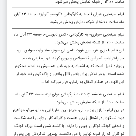
ساعت ۱۳:۰۰ از شبکه نمایش پخش می‌شود.
فیلم سینمایی «برای قلب» به کارگردانی «آلونسو آلوارز»، جمعه ۲۳ آبان
ماه ساعت ۱۵:۰۰ از شبکه نمایش پخش می‌شود.
فیلم سینمایی «فراری» به کارگردانی «اندرو دیویس»، جمعه ۲۳ آبان ماه
ساعت ۱۷:۰۰ از شبکه نمایش پخش می‌شود.
این فیلم با بازی هریسون فورد، تامی لی جونز، سلا وارد، جولین مور،
جو پانتولیانو، آندراس کاتسولاس و یرون کرابه؛ درباره فردی به نام
ریچارد کمبل است که به اشتباه به جرم قتل همسرش به اعدام محکوم
شده است. او در تلاش برای یافتن قاتل واقعی و پاک کردن نام خود از
این اتهام، در هنگام انتقال به زندان، فرار می‌کند اما …
فیلم سینمایی «خشم اژدها» به کارگردانی «وای لو»، جمعه ۲۳ آبان ماه
ساعت ۱۹:۰۰ از شبکه نمایش پخش می‌شود.
در این فیلم با بازی بروس لی، جیمز تین، ماریا ایی و نارو میائو خواهیم
دید: شانگهای در اشغال ژاپنی هاست و کاراته کاران ژاپنی قصد شکست
و تحقیر کونگ فوکاران چینی را دارند. با کشته شدن استاد بزرگ کونگ
فو کاران که راز ضربه نهایی را می دانست، بهترین شاگردش چن پس از