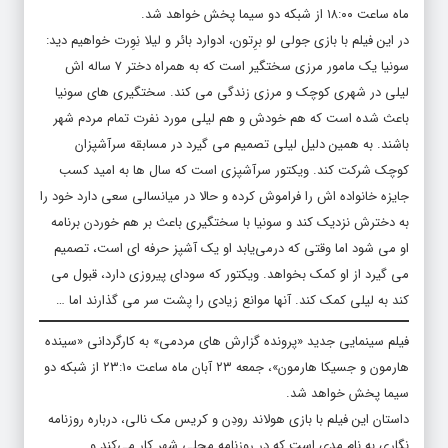
ماه ساعت ۱۸:۰۰ از شبکه دو سیما پخش خواهد شد.
در این فیلم با بازی جولی لو برِتون، ادوارد بائر و لیلا نِوِرت خواهیم دید:
سونیا یک مامور مرزی سختگیر است که به همراه دختر ۷ ساله اش
لیلی در شهری کوچک و مرزی زندگی می کند. سختگیری های سونیا
باعث شده است که هم خودش و هم لیلی مورد نفرت تمام مردم شهر
باشند. به همین دلیل لیلی تصمیم می گیرد در مسابقه سرآشپزان
کوچک شرکت کند. ویکتور سرآشپزی است که سال ها به امید کسب
جایزه خانواده اش را فراموش کرده و حالا در میانسالی سعی دارد خود را
به دخترش نزدیک کند و سونیا با سختگیری باعث بر هم خوردن برنامه
او می شود اما وقتی که درمی‌یابد او یک آشپز حرفه ای است، تصمیم
می گیرد از او کمک بخواهد. ویکتور که سودای پیروزی دارد، قبول می
کند به لیلی کمک کند. آنها موانع زیادی را پشت سر می گذارند اما …
فیلم سینمایی جدید «پرونده گزارش های مردمی» به کارگردانی «سینده
هارمون و جسیکا هارمون»، جمعه ۲۳ آبان ماه ساعت ۲۳:۱۰ از شبکه دو
سیما پخش خواهد شد.
داستان این فیلم با بازی هولاند رودِن و کریس مک نالی، درباره روزنامه
نگاری به نام مدی است که در روزنامه محلی شهر کار می‌کند و