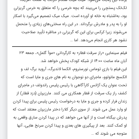
لک‌لک پستچی را می‌بیند که بچه خرسی را که متعلق به خرس گریزلی
بود، به‌اشتباه به خانه او آورده است. میک میک تصمیم می‌گیرد با اسکار
او را به پدر و مادرش برگرداند. در این راه سختی‌های زیادی را متحمل
می‌شوند زیرا کرکس برای این که گریزلی در مناظره تأیید صلاحیت
نشود هر کاری انجام می‌دهد. اما …
فیلم سینمایی «راز سرقت قطار» به کارگردانی «موآ گلمل»، جمعه ۲۳
آبان ماه ساعت ۱۴:۰۰ از شبکه کودک پخش خواهد شد.
این فیلم با بازی توماس نورستروم، الکسا لاندبرگ، آروید برگ لف و
الکسج مانولوو، ماجرای دو نوجوان به نام های جری و مایا است که
تحت عنوان یک آژانس کارآگاهی با رئیس پلیس راندولف در ماجرای
کشف راز یک سرقت از قطار همکاری می کنند. مارزیپان (دزد قطار) از
زندان فرار کرده و جری و مایا به درخواست رئیس پلیس برای پیدا کردن
او وارد عمل می شوند. از سوی دیگر کلارا دختر مارزیپان معتقد است که
پدرش بیگناه است و از آنها می خواهد که در پیدا کردن سارق واقعی به
او کمک کنند. بعد از پیگیری های بعدی و پیدا کردن سرنخ هایی، آنها
متوجه می شوند که …