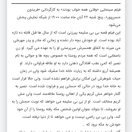
فیلم سینمایی «وقتی همه خواب بودند» به کارگردانی «فریدون
حسن‌پور»، پنج شنبه ۲۲ آبان ماه ساعت ۱۹:۰۰ از شبکه نمایش پخش
می‌شود.
این فیلم قصه بی بی سلیمه پیرزنی است که از سال ها قبل قابله ده تازه
آباد بوده است. او خودش بچه دار نشده و زمانی که مادر و پدر مهرعلی
می میرند به اتفاق همسرش سرپرستی او را به عهده می گیرد. او زن
باصفایی است که همه مردم روستا به خصوص بچه ها و جوانی به نام
نصیر که کمی عقب افتادگی ذهنی دارد به او علاقه فراوانی دارند. او
همیشه آرزو داشته که به زیارت خانه خدا مشرف شود ولی در زمان
حیات شوهرش این امکان برایش فراهم نشده است. ولی حالا قرار است
به خانه خدا برود در حالی که حسابی پیر و فرتوت شده است. نصیر به
گلنار خواهر مش کریم یکی از اهالی روستا علاقه‌مند است ولی مش
کریم مخالف است. او از بی بی سلیمه می خواهد که نوبت حجش را به
او بفروشد، تا بتواند عنوان اولین شخص مکه رفته روستا را از آن خود
کند، ولی بی بی راضی نیست و می خواهد تا از دنیا نرفته است،
خودش به مکه برود که …