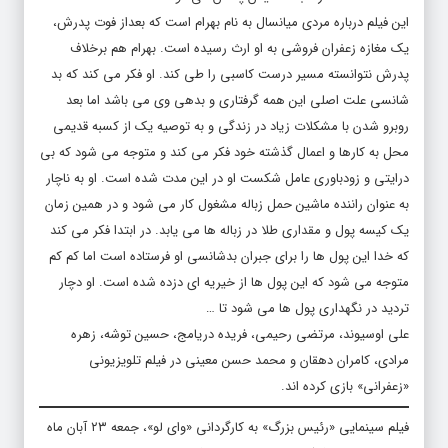
این فیلم درباره مردی میانسال به نام بهرام است که بعداز فوت پدرش،
یک مغازه زعفران فروشی به او ارث رسیده است. بهرام هم برخلاف
پدرش نتوانسته مسیر درست کاسبی را طی کند. او فکر می کند که بد
شانسی علت اصلی این همه گرفتاری و بدهی وی می باشد اما بعد
روبرو شدن با مشکلات زیاد در زندگی و به توصیه یک از کسبه قدیمی
محل به کارها و اعمال گذشته خود فکر می کند و متوجه می شود که بی
درایتی و زودباوری عامل شکست او در این مدت شده است. او به ناچار
به عنوان راننده ماشین حمل زباله مشغول کار می شود و در همین زمان
یک کیسه پول و مقداری طلا در زباله ها می یابد. در ابتدا فکر می کند
که خدا این پول ها را برای جبران بدشانسی او فرستاده است اما کم کم
متوجه می شود که این پول ها از خیریه ای دزده شده است. او دچار
تردید در نگهداری پول ها می شود تا …
علی اوسیوند، مرتضی رحیمی، فریده دریامج، حسین توشه، زهره
مرادی، کامران دهقان و محمد حسن معینی در فیلم تلویزیونی
«زعفرانی» بازی کرده اند.
فیلم سینمایی «رئیس بزرگ» به کارگردانی «وای لو»، جمعه ۲۳ آبان ماه