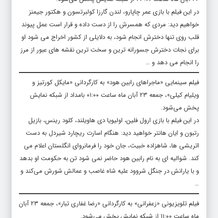
در این فیلم با بازی عمر چاپارو، لندن گارزا کولبرتسون و هکتور جیمنز
خواهیم دید: مردی که همسرش را از دست داده و قرار است عمل پیوند
قلب روی تنها دخترش انجام شود، به دلایلی از کشور اخراج می شود او
برای نجات دخترش جسورانه ترین و سخت ترین نقشه های عبور از مرز
را انجام می دهد و …
فیلم سینمایی «ماجراهای رابین هود» به کارگردانی «مایکل کورتیز و
ویلیام کیلی»، جمعه ۲۳ آبان ماه ساعت ۰۱:۰۰ بامداد از شبکه نمایش
پخش می‌شود.
در این فیلم با بازی ارول فلین، اولیویا دی هاویلند، کلود رینس، بازیل
رتبون و ایان هانتر خواهید دید: هنگام اسارت ریچارد شیردل به دست
اتریشی‏ ها، شاهزاده‏ خبیث، جان خود را فرمانروای انگلستان اعلام می‏
کند. شوالیه‏ ای به نام رابین هود حاضر نمی‏ شود تن به حکومت او بدهد
و با یارانش در جنگل شروود علیه شاه غاصب و عمالش شورش می‏‌کند و
…
فیلم تلویزیونی «زعفرانی» به کارگردانی «رضا غفاری تبار»، جمعه ۲۳ آبان
ماه ساعت ۱۱:۰۰ از شبکه نمایش پخش می‌شود.