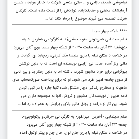
فراموشی شدید، نازایی و … حتی منشی شرکت به خاطر عوارض همین
آزمایشات مخفی و جنایتکارانه، نوزادش را از دست داده است. کارکنان
شرکت تصمیم می گیرند موضوع را برملا کنند اما …
**** شبکه چهار سیما
فیلم سینمایی «می‌تونی منو ببخشی؟» به کارگردانی «ماریل هلر»،
پنج‌شنبه ۲۲ آبان ماه ساعت ۲۰:۳۰ از شبکه چهار سیما روی آنتن می‌رود.
در خلاصه داستان فیلم با بازی ملیسا مک کارتی، ریچارد ای. گرانت و
دالی ولز آمده است: لی ازایلی نویسنده ای است که به دلیل نوشتن
بیوگرافی برای افراد مشهور شهرت داشته اما به دلیل رفتار بد و بی ادبی
از سوی جامعه ادبی طرد می شود. او که برای پرداخت صورتحساب های
ماهیانه و مخارج زندگی دچار مشکل شده تنها چاره را در کپی کردن
نامه هایی از نویسندگان مشهور و فروش آنها به مجموعه داران می
شود. این کار او درآمد و رونق مالی بالایی برایش به همراه دارد اما …
فیلم سینمایی «آخرین امپراطور» به کارگردانی «برناردو برتولوچی»،
جمعه ۲۳ آبان ماه ساعت ۲۰:۳۰ از شبکه چهار روی آنتن می‌رود.
در خلاصه داستان فیلم با بازی جان لون، جان چن و پیتر اوتول آمده