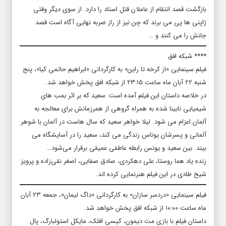
بازگشت قصد انتقام از عاملان قتل استاد را دارد. از سوی دیگر وقتی
ژاپنی ها پی می برند که چن نیز از راز ضربه نهایی آگاه است قصد
جانش را می کنند و …
**** شبکه افق
فیلم سینمایی «از کرخه تا راین» به کارگردانی «ابراهیم حاتمی کیا»، پنج
شنبه ۲۲ آبان ماه ساعت ۲۳:۱۵ از شبکه افق پخش خواهد شد.
در خلاصه داستان این فیلم آمده است: سعید که بر اثر بمب های
شیمیایی نابینا شده به همراه گروهی از همرزمانش برای معالجه به
آلمان اعزام می شود. لیلا خواهر سعید که سال هاست در آلمان با شوهر
آلمانی و پسرشان یوناس زندگی می کند، سعید را در آسایشگاه می
بیند. بین سعید و یونس رابطه عاطفی عمیقی برقرار می‌شود…
زنده یاد هما روستا، علی دهکردی، صادق صفایی، اصغر نقی‌زاده و پرویز
شیخ طادی در این فیلم هنرنمایی کرده اند.
فیلم سینمایی «دردسر سازان» به کارگردانی «داگ لیمان»، جمعه ۲۳ آبان
ماه ساعت ۱۰:۰۰ از شبکه افق پخش خواهد شد.
داستان فیلم با بازی مت دیمون، کیسی افلک، مایکل استولبارگ، پال