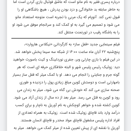
درباره پسری فقیر به نام مانو است که عاشق فوتبال بازی کردن است اما
به خاطر سابقه بد خانوادگی و دزد بودن پدرش ، هیچ باشگاهی او را
قبول نمی کند. آنوپام که یک مربی با تجربه است متوجه استعداد مانو
می شود و تصمیم می گیرد به او کمک کند و سرانجام موفق می شود او
را به باشگاه رقیب در تورنمنت منتقل کند.
فیلم سینمایی جدید «قفل ساز» به کارگردانی «نیکلاس هاروارد»،
پنج‌شنبه ۲۲ آبان ماه ساعت ۱۶:۰۰ از شبکه سه سیما پخش خواهد شد.
در این فیلم با بازی چارلی وبر، جفری نوردلینگ و کیت باسورث خواهید
دید: زوئیک رئیس پلیس شهر و البته خلافکاری حرفه ای است که هر
گونه جرم و جنایتی را انجام می دهد. او با کمک میلر که قفل ساز بسیار
بامهارتی است و دوستش کِوین مبلغ زیادی پول را دزدیده و طوری
صحنه سازی می کند که خودش بی گناه می شود، میلر به زندان می
رود و کوین به قتل می رسد. میلر بعد از ده سال از زندان آزاد می شود.
کوین کشته شده و خواهر کوچکش به نام آوریل به ناچار و برای کسب
درآمد وارد باند قاچاق زوئیک شده است. زوئیک به همراه تعدادی از
افراد اداره پلیس مشغول قاچاق مواد مخدر و قاچاق انسان هستند.
آوریل با نقشه ای از پیش تعیین شده از میلر کمک می خواهد. میلر به