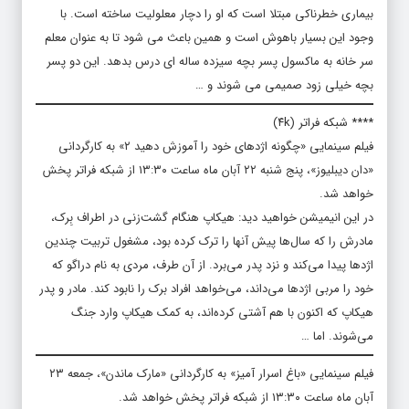
بیماری خطرناکی مبتلا است که او را دچار معلولیت ساخته است. با
وجود این بسیار باهوش است و همین باعث می شود تا به عنوان معلم
سر خانه به ماکسول پسر بچه سیزده ساله ای درس بدهد. این دو پسر
بچه خیلی زود صمیمی می شوند و …
**** شبکه فراتر (۴k)
فیلم سینمایی «چگونه اژدهای خود را آموزش دهید ۲» به کارگردانی
«دان دیبلیوز»، پنج شنبه ۲۲ آبان ماه ساعت ۱۳:۳۰ از شبکه فراتر پخش
خواهد شد.
در این انیمیشن خواهید دید: هیکاپ هنگام گشت‌زنی در اطراف بِرک،
مادرش را که سال‌ها پیش آنها را ترک کرده بود، مشغول تربیت چندین
اژدها پیدا می‌کند و نزد پدر می‌برد. از آن طرف، مردی به نام دراگو که
خود را مربی اژدها می‌داند، می‌خواهد افراد برک را نابود کند. مادر و پدر
هیکاپ که اکنون با هم آشتی کرده‌اند، به کمک هیکاپ وارد جنگ
می‌شوند. اما …
فیلم سینمایی «باغ اسرار آمیز» به کارگردانی «مارک ماندن»، جمعه ۲۳
آبان ماه ساعت ۱۳:۳۰ از شبکه فراتر پخش خواهد شد.