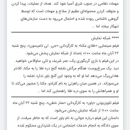
مهمات نظامی در جنوب شرق آسیا نفوذ کند. هدف از عملیات، پیدا کردن
و متوقف کردن محموله‌ای عظیم از سلاح و مهمات است که توسط
گروهی ناشناس ربوده شده و احتمال می‌رود به دست سازمان‌های
تبهکار بیفتد اما …
**** شبکه نمایش
فیلم سینمایی «طلای مکنا» به کارگردانی «جی. لی تامپسون»، پنج شنبه
۲۲ آبان ماه ساعت ۰۱:۰۰ بامداد از شبکه نمایش پخش می‌شود.
در این فیلم با بازی گریگوری پک، عمر شریف و تلی ساوالاس خواهید
دید: یک سرخ‌پوست هنگام مرگش نقشه گنج دره طلا را به مکنا، کلانتر
هادلی‌برگ می‌دهد اما او که به وجود این گنج باور ندارد نقشه را
می‌سوزاند. در همین میان راهزنی به نام کلرادو، مکنا را مجبور می‌کند تا
او و همراهانش را به سوی دره طلا راهنمایی کند اما …
فیلم تلویزیونی «یاور» به کارگردانی «عمار خطی»، پنج شنبه ۲۲ آبان ماه
ساعت ۱۱:۰۰ از شبکه نمایش پخش می‌شود.
داستان این فیلم درباره جوانی به نام یاور است که به خاطر سرقت، از
سوی دادگاه به انجام خدمات اجتماعی در یک شترداری محکوم شده