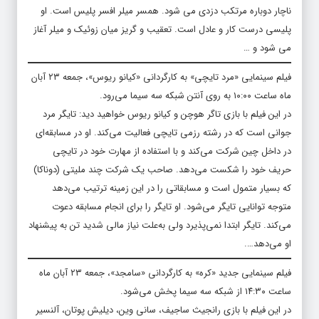
ناچار دوباره مرتکب دزدی می شود. همسر میلر افسر پلیس است. او
پلیسی درست کار و عادل است. تعقیب و گریز میان زوئیک و میلر آغاز
می شود و …
فیلم سینمایی «مرد تایچی» به کارگردانی «کیانو ریوس»، جمعه ۲۳ آبان
ماه ساعت ۱۰:۰۰ به روی آنتن شبکه سه سیما می‌رود.
در این فیلم با بازی تاگر هوچن و کیانو ریوس خواهید دید: تایگر مرد
جوانی است که در رشته رزمی تایچی فعالیت می‌کند. او در مسابقه‌ای
در داخل چین شرکت می‌کند و با استفاده از مهارت خود در تایچی
حریف خود را شکست می‌دهد. صاحب یک شرکت چند ملیتی (دوناکا)
که بسیار متمول است و مسابقاتی را در این زمینه ترتیب می‌دهد
متوجه توانایی تایگر می‌شود. او تایگر را برای انجام مسابقه دعوت
می‌کند. تایگر ابتدا نمی‌پذیرد ولی به‌علت نیاز مالی شدید تن به پیشنهاد
او می‌دهد….
فیلم سینمایی جدید «کره» به کارگردانی «سامجد»، جمعه ۲۳ آبان ماه
ساعت ۱۴:۳۰ از شبکه سه سیما پخش می‌شود.
در این فیلم با بازی رانجیث ساجیف، سانی وین، دیلیش پوتان، آلنسیر