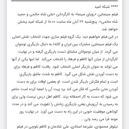
**** شبکه امید
فیلم سینمایی «رویای سینما» به کارگردانی «علی شاه حاتمی و حمید
شاه حاتمی»، پنج‌شنبه ۲۲ آبان ماه ساعت ۱۸:۰۰ از شبکه امید پخش
خواهد شد.
در این فیلم خواهیم دید: یک گروه فیلم سازی جهت انتخاب نقش اصلی
یک فیلم سینمایی مشترک بین ایران و کانادا به دنبال بازیگری نوجوان
می گردد. از میان نوجوانان مشتاق تست بازیگری گرفته و در نهایت
کارگردان از میان آنها کاظم و فرهاد را انتخاب می‌کند. اما تنها یکی از آنها
می تواند به عنوان بازیگر اصلی انتخاب شود. رقابت کاظم و فرهاد برای
به دست آوردن نقش شکل می گیرد. کاظم به شدت عاشق بازیگری
است و تمام فکرش بازیگر شدن است. او بعضی اوقات برای به دست
آوردن حتی عکسی که فکر می کند برد پیت آن را امضا کرده است حاضر
می شود که دست به کار احمقانه بزند. کاظم اهل درس نیست ولی برای
به رسیدن به آرزویش یعنی بازیگری زبانش را تقویت می کند و در مدت
کوتاهی موفقیت خوبی در این راه به دست می آورد. در نهایت روز
موعد فرا می رسد ولی ….
نیلوفر محمودی، علیرضا استادی، علی شادمان و کاظم بلوچی در فیلم