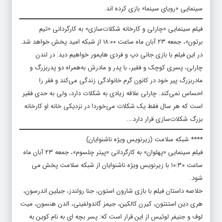
سینمایی «رویای سینما» بازی کرده اند.
فیلم سینمایی «چارلی و کارخانه شکلات‌سازی» به کارگردانی «تیم
برتون»، جمعه ۲۳ آبان ماه ساعت ۱۸:۰۰ از شبکه امید پخش خواهد شد.
در این فیلم با بازی جانی دپ و فردی هایمور خواهیم دید: در لندن
چارلی، پسری کوچک و فقیر، با پدر و مادرش به‌همراه دو پدربزرگ و
مادربزرگ پیر خود در کانون گرم خانوادگی زندگی می‌کند و فقر را
احساس نمی‌کند. چارلی علاقه‌ زیادی به شکلات دارد، ولی به حدی فقیر
است که هر سال فقط یک شکلات می‌خورد! در نزدیکی خانه‌ او کارخانه‌
بزرگ شکلات‌سازی قرار دارد….
**** شبکه سلامت (زیرنویس ویژه ناشنوایان)
فیلم سینمایی «پهلوان» به کارگردانی «پیتر چلسوم»، جمعه ۲۳ آبان ماه
ساعت ۱۰:۳۰ با زیرنویس ویژه ناشنوایان از شبکه سلامت پخش می
شود.
خلاصه داستان فیلم با بازی شارون استون، جنا رولندز، جیلین اندرسون،
هری دین استنتون، کیرن کالکین، جیمز گاندولفینی، الدن هنسون، میت
لوف و جنیفر لوئیس از این قرار است که: پسر بچه ای به نام کوین به