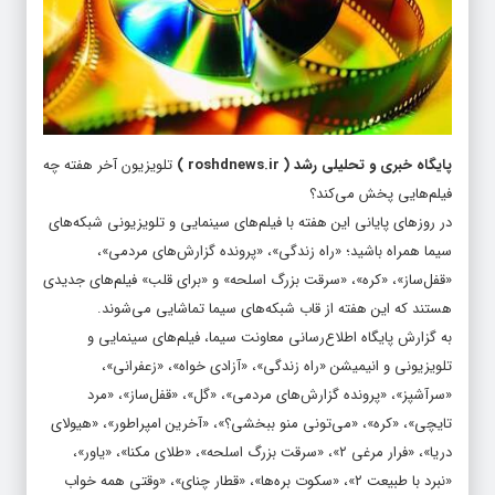
پایگاه خبری و تحلیلی رشد
(
roshdnews.ir
)
تلویزیون آخر هفته چه
فیلم‌هایی پخش می‌کند؟
در روزهای پایانی این هفته با فیلم‌های سینمایی و تلویزیونی شبکه‌های
سیما همراه باشید؛ «راه زندگی»، «پرونده گزارش‌های مردمی»،
«قفل‌ساز»، «کره»، «سرقت بزرگ اسلحه» و «برای قلب» فیلم‌های جدیدی
هستند که این هفته از قاب شبکه‌های سیما تماشایی می‌شوند.
به گزارش پایگاه اطلاع‌رسانی معاونت سیما، فیلم‌های سینمایی و
تلویزیونی و انیمیشن «راه زندگی»، «آزادی ‌خواه»، «زعفرانی»،
«سرآشپز»، «پرونده گزارش‌های مردمی»، «گل»، «قفل‌ساز»، «مرد
تایچی»، «کره»، «می‌تونی منو ببخشی؟»، «آخرین امپراطور»، «هیولای
دریا»، «فرار مرغی ۲»، «سرقت بزرگ اسلحه»، «طلای مکنا»، «یاور»،
«نبرد با طبیعت ۲»، «سکوت بره‌ها»، «قطار چنای»، «وقتی همه خواب