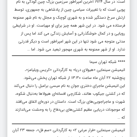
است: در سال ۱۹۲۴ آخرین امپراطور سرزمین بزرگ چین کودکی به نام
پویی است که با تغییرات سیاسی چین از پادشاهی به جمهوری، توسط
ارتش سرخ دستگیر شده و به شهری کوچک و مجلل به نام شهر ممنوعه
فرستاده می شود. در این شهر همه چیز برای او مهیاست. او در شرایطی
رویایی و در کمال خوشگذرانی و آسایش زندگی می کند اما پس از
مدتی متوجه می شود تنها در این شهر امپراطور است و دیگر قدرتی
ندارد. او از شهر ممنوعه به شهری مهجور تبعید می شود. اما …
**** شبکه تهران سیما
انیمیشن سینمایی «هیولای دریا» به کارگردانی «کریس ویلیامز»،
پنج‌شنبه ۲۲ آبان ماه ساعت ۱۳:۳۰ از شبکه تهران پخش می‌شود.
این انیمیشن ماجرای دختری جوان به‌ نام میسی برامبل را دنبال می‌کند
که در کشتی جیکوب هالند، شکارچی افسانه‌ای هیولاها به‌دنبال شکوه،
شهرت و ماجراجویی‌های بزرگ است. داستان در دوره‌ای اتفاق می‌افتد
که موجودات دریایی عظیم کشتی‌های بی‌دفاع را به وحشت می‌اندازند
که …
انیمیشن سینمایی «فرار مرغی ۲» به کارگردانی «سم فل»، جمعه ۲۳ آبان