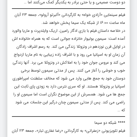
دو دوست صمیمی و یا حتی برادر به یکدیگر کمک می‌کنند اما …
فیلم سینمایی «آزادی ‌خواه» به کارگردانی «آلبرتو آرولو»، جمعه ۲۳ آبان
ماه ساعت ۱۶:۰۰ از شبکه یک سیما پخش خواهد شد.
در خلاصه داستان فیلم با بازی ادگار رامیرز، اریک وایلدپرت و ماریا والورد
آمده است: سیمون بولیوار خانزاده جوانی است که به همراه خانواده اش
در اوایل قرن نوزدهم در ونزوئلا زندگی می کند. به رسم اشراف زادگان
آن زمان او به اسپانیا می رود و با اشراف زاده زیبایی به نام ماریا ازدواج
می کند و عروس جوان خود را به املاکش در ونزوئلا می برد. آنها زندگی
خوب و خوشی را آغاز می کنند. پس از مدتی سیمون توسط برخی
دوستان خود به جمع هایی وارد می شود که مخالف سلطنت امپراطوری
اسپانیا بر ونزوئلا هستند. او که سری نترس دارد به زودی پای ثابت این
جمع ها می شود. همسرش از این موضوع نگران است اما سیمون او را
راضی می کند. پس از مدتی سیمون چنان درگیر این جلسات می شود
که …
**** شبکه دو سیما
فیلم تلویزیونی «زعفرانی» به کارگردانی «رضا غفاری تبار»، جمعه ۲۳ آبان