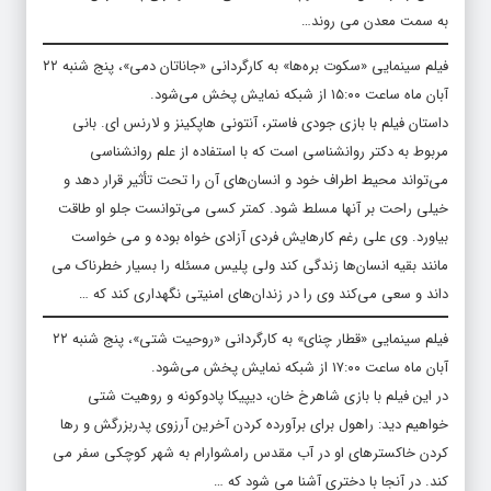
به سمت معدن می روند…
فیلم سینمایی «سکوت بره‌ها» به کارگردانی «جاناتان دمی»، پنج شنبه ۲۲
آبان ماه ساعت ۱۵:۰۰ از شبکه نمایش پخش می‌شود.
داستان فیلم با بازی جودی فاستر، آنتونی هاپکینز و لارنس ای. بانی
مربوط به دکتر روانشناسی است که با استفاده از علم روانشناسی
می‌تواند محیط اطراف خود و انسان‌های آن را تحت تأثیر قرار دهد و
خیلی راحت بر آنها مسلط شود. کمتر کسی می‌توانست جلو او طاقت
بیاورد. وی علی رغم کارهایش فردی آزادی خواه بوده و می خواست
مانند بقیه انسان‌ها زندگی کند ولی پلیس مسئله را بسیار خطرناک می
داند و سعی می‌کند وی را در زندان‌های امنیتی نگهداری کند که …
فیلم سینمایی «قطار چنای» به کارگردانی «روحیت شتی»، پنج شنبه ۲۲
آبان ماه ساعت ۱۷:۰۰ از شبکه نمایش پخش می‌شود.
در این فیلم با بازی شاهرخ خان، دیپیکا پادوکونه و روهیت شتی
خواهیم دید: راهول برای برآورده کردن آخرین آرزوی پدربزرگش و رها
کردن خاکسترهای او در آب مقدس رامشوارام به شهر کوچکی سفر می
‌کند. در آنجا با دختری آشنا می شود که …