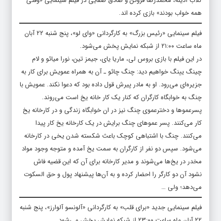
گلاب آدینه، محمدرضا فروتن و صادق صفایی در فیلم سینمایی «وقتی
همه خواب بودند» بازی کرده اند.
فیلم سینمایی «رئیس بزرگ» به کارگردانی «وای لو»، پنج شنبه ۲۲ آبان
ماه ساعت ۲۱:۰۰ از شبکه نمایش پخش می‌شود.
در این فیلم با بازی بروس لی، ماریا یای، جیمز تین، نورا میائو و لام
چینگ یینگ خواهیم دید: چنگ چائو ـ آن به همراه عمویش برای کار به
جزیره‌ای می‌رود. او به مادر پیرش قول داده بود که دعوا نکند. عمویش با
چنگ به خوابگاه کارگران که کنار یک کار خانه یخ است می‌روند.
پسرعموها و دخترعموی چنگ نیز در ان خوابگاه زندگی و در کارخانه یخ
کار می‌کنند. پسر عموهای چنگ برایش در یک کارخانه یخ کار پیدا
می‌کنند. چنگ با اشتباهی کوچک باعث شکسته شدن یخی در کارخانه
می‌شود. سپس دو نفر از کارگران به سمت یخ آمده و متوجه وجود مواد
مخدر در یخ‌ها می‌شوند و مدیر کارخانه برای آن که این قضیه فاش
نشود آن دو کارگر را احضار کرده و به آن‌ها پیشنهاد پول و حق السکوت
می‌دهد؛ ولی …
فیلم سینمایی جدید «برای قلب» به کارگردانی «آلونسو آلوارز»، پنج شنبه
۲۲ آبان ماه ساعت ۲۳:۰۰ از شبکه نمایش پخش می‌شود.