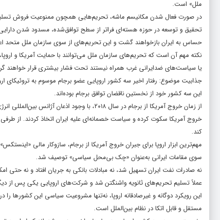
ملل» است.
تحقیق و توسعه در حوزه هسته‌ای فراتر از سطح توافق‌شده، مسدود شدن دارایی‌ه
حساس به ایران بازخواهند گشت و این تحریم‌های از سوی سازمان ملل متحد اع
نکته مهم آن است که تحریم‌های سازمان ملل می‌توانند با حمایت آمریکا و اروپا، 
یا سیاست‌های ضدایرانی غرب همراه نیستند تحت فشار بیشتری قرار خواهند گرفت 
جذابیت موضوع: رفتار اخیر سه کشور اروپایی عضو برجام موسوم به تروئیکای اروپ
این سه کشور خود از نخستین ناقضان توافق برجام بوده‌اند.
از زمان خروج آمریکا از برجام در سال ۲۰۱۸، با وج
خروج آمریکا سکوت کرده و سیاست خصمانه‌ای علیه ایران اتخاذ کردند. از طرفی ار
کند.
مهم‌ترین ابزار اروپا برای جبران خروج آمریکا از برجام، سازوکار مالی «اینستکس» ب
سوی مقامات ایرانی به‌عنوان «چک بی‌محل سیاسی» توصیف شد.
نه صادرات نفت ایران تسهیل شد، نه مبادلات بانکی به جریان افتاد و نه حتی امکان
عملاً تسلیم تحریم‌های ثانویه واشنگتن شد و شرکت‌های اروپایی یکی پس از دیگ
این رویکرد دوگانه و غیرصادقانه اروپا، نه‌تنها مشروعیت سیاسی این کشورها را در
مستقل و قابل اتکا در نظام بین‌الملل است.