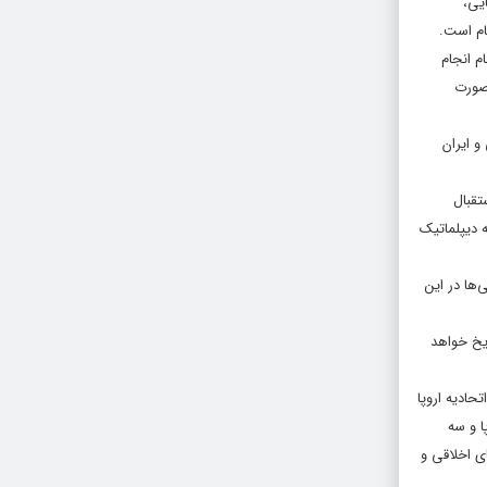
یی،
انبه، و ناتوانی اروپا در بهره‌مندسازی ایران از منافع توافق، تهران می‌گوید که اقدامات خود را ذیل بند ۳۶ برجام انجام
 صورت
و ایران
تقبال
ه دیپلماتیک
‌ها در این
یخ خواهد
حادیه اروپا
پا و سه
ای اخلاقی و