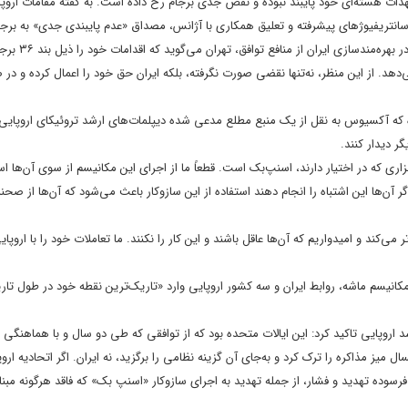
هدات هسته‌ای خود پایبند نبوده و نقض جدی برجام رخ داده است. به گفته مقامات اروپا
اما با اشاره به خروج آمریکا از برجام، اعمال تحریم‌های یک‌ج
. از این منظر، نه‌تنها نقضی صورت نگرفته، بلکه ایران حق خود را اعمال کرده و در
 که آکسیوس به نقل از یک منبع مطلع مدعی شده دیپلمات‌های ارشد تروئیکای اروپایی 
ر دیدار کنند.
بزاری که در اختیار دارند، اسنپ‌بک است. قطعاً ما از اجرای این مکانیسم از سوی آن‌ها اس
اگر آن‌ها این اشتباه را انجام دهند استفاده از این سازوکار باعث می‌شود که آن‌ها از صحن
ی‌کند و امیدواریم که آن‌ها عاقل باشند و این کار را نکنند. ما تعاملات خود را با اروپایی
انیسم ماشه، روابط ایران و سه کشور اروپایی وارد «تاریک‌ترین نقطه خود در طول تار
اروپایی تاکید کرد: این ایالات متحده بود که از توافقی که طی دو سال و با هماهنگی ات
 امسال میز مذاکره را ترک کرد و به‌جای آن گزینه نظامی را برگزید، نه ایران. اگر اتحادیه ارو
 فرسوده تهدید و فشار، از جمله تهدید به اجرای سازوکار «اسنپ بک» که فاقد هرگونه مبن