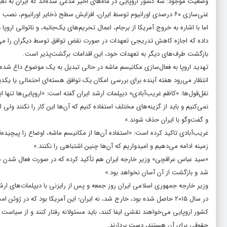
وضعیت موجود: سه کشور اروپایی در ماه‌های اخیر مدعی شده‌اند که ایران به تع
غنی‌سازی ۶۰ درصدی اورانیوم توسط ایران، افزایش سطح ذخایر اورانیوم، نصب سانتریفیوژهای پیشرفته و تعلیق همکاری با آژانس، مصداق «عدم پایبندی جدی» به برجام است.
داده که اجازه کاهش تدریجی تعهدات در صورت نقض توافق توسط دیگران را می‌دهد
بازگشت طرف‌های دیگر به تعهدات خود، این اقدامات برگشت‌پذیر است.
تهدید اروپا به فعال‌سازی مکانیسم ماشه در حالی تبدیل به یک موضوع داغ شده
انتظار می‌رود هفته آینده برای بررسی امکان یک توافق هسته‌ای احتمالی یا یکدیگ
نقل‌قول‌ها: «کاظم غریب‌آبادی» دیپلمات ارشد ایران گفته است: «اروپایی‌ها تنها ا
نمی‌کنیم و باید از گزینه‌های مختلف استفاده کنیم که آن‌ها این کار را نکنند ولی 
و گفت‌وگو با ایران حذف شوند.»
غریب‌آبادی تاکید کرده است: «استفاده آن‌ها از مکانیسم ماشه، اوضاع را پیچیده‌تر م
زمینه ادامه می‌دهیم و امیدواریم که آن‌ها چنین اشتباهی را نکنند.»
«سید عباس عراقچی» وزیر خارجه ایران هم تأکید کرده که در صورت فعال شدن مک
شد و بازگشت از آن آسان نخواهد بود.»
وزیر خارجه جمهوری اسلامی ایران روز جمعه و پس از رایزنی با دیپلمات‌های ارشد 
در سال ۲۰۱۵ حاصل شده بود، خارج شد، نه ایران؛ این آمریکا بود که در ژوئن
کشور اروپایی می‌خواهند نقشی ایفا کنند، باید مسئولانه رفتار کنند و از سیاست‌
حقوقی برای آن هستند، دست بردارند.