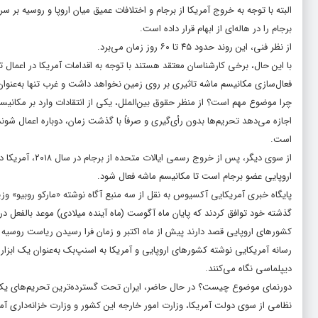
البته با توجه به خروج آمریکا از برجام و اختلافات عمیق میان اروپا و روسیه بر 
برجام را در هاله‌ای از ابهام قرار داده است.
از نظر فنی، این روند حدود ۴۵ تا ۶۰ روز زمان می‌برد.
با این حال، برخی کارشناسان معتقد هستند با توجه به اقدامات آمریکا در اعمال 
فعال‌سازی مکانیسم ماشه تاثیری بر روی زمین نخواهد داشت و غرب تنها به‌عنوان ا
چرا موضوع مهم است؟ از منظر حقوق بین‌الملل، یکی از انتقادات وارد بر مکانیس
اجازه می‌دهد تحریم‌ها بدون رأی‌گیری و صرفاً با گذشت زمان، دوباره اعمال شو
است.
از سوی دیگر، پ
اروپایی عضو برجام است تا مکانیسم ماشه فعال شود.
پایگاه خبری آمریکایی آکسیوس به نقل از سه منبع آگاه نوشته «مارکو روبیو» وزی
گذشته خود توافق کردند که پایان ماه آگوست (ماه آینده میلادی) موعد بالفعل د
کشورهای اروپایی قصد دارند پیش از ماه اکتبر و زمان فرا رسیدن ریاست روسیه 
رسانه آمریکایی نوشته کشورهای اروپایی و آمریکا به اسنپ‌بک به‌عنوان یک اب
دیپلماسی نگاه می‌کنند.
دورنمای موضوع چیست؟ در حال حاضر، ایران تحت گسترده‌ترین تحریم‌های یک‌جانب
نظامی از سوی دولت آمریکا، وزارت امور خارجه این کشور و وزارت خزانه‌داری آمری