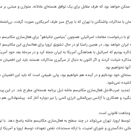
مکن خواهد بود که طرف مقابل برای یک توافق هسته‌ای عادلانه، متوازن و مبتنی بر منا
مان با مذاکرات واشنگتن با تهران که با چراغ سبز طرف آمریکایی‌ صورت گرفت، بی‌اعتماد
و با درخواست مقامات اسرائیلی همچون “بنیامین نتانیاهو” برای فعال‌سازی مکانیسم م
 ایران خواهد بود، در همین راستا او در حال تشویق اروپا برای فعالسازی این مکانیسم 
 بودیم که اسرائیل با هماهنگی آمریکا به ایران حمله کرد و در مرحله بعد خود آمریکا
مذاکره خیانت کردند و اگر اکنون به دنبال از سرگیری مذاکرات هستند باید این اطمینان
ها نخواهیم بود.
سته‌ای خود بوده‌ایم و در آینده هم خواهیم بود، ولی طبیعی است که باید این اطمینان
کشیده نمی‌شود.
 تمدید ضرب‌الاجل فعال‌سازی مکانیسم ماشه ذیل برنامه هسته‌ای مطرح شد. در این پیشن
رد و همکاری با آژانس بین‌المللی انرژی اتمی را نیز دوباره آغاز کند. پیشنهاداتی هم در
قد وجاهت قانونی است.
 توسط اروپا، تهران می‌تواند در چند سطح به فعال‌سازی مکانیسم ماشه پاسخ دهد. با تو
‌المللی دادگستری و شورای امنیت، با ارائه مستندات نقض تعهدات توسط اروپا و آمریکا از