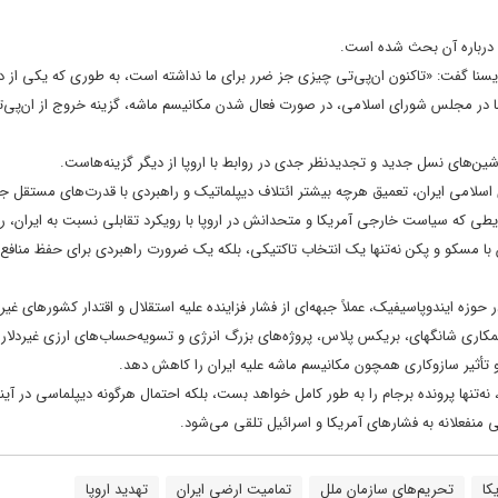
رد درباره آن بحث شده است.
گفت: «تاکنون ان‌پی‌تی چیزی جز ضرر برای ما نداشته است، به طوری که یکی از دل
ما در مجلس شورای اسلامی،‌ در صورت فعال شدن مکانیسم ماشه، گزینه خروج از ‌ان‌پی‌تی
شین‌های نسل جدید و تجدیدنظر جدی در روابط با اروپا از دیگر گزینه‌هاست.
سلامی ایران، تعمیق هرچه بیشتر ائتلاف دیپلماتیک و راهبردی با قدرت‌های مستقل جه
 که سیاست خارجی آمریکا و متحدانش در اروپا با رویکرد تقابلی نسبت به ایران، ر
 با مسکو و پکن نه‌تنها یک انتخاب تاکتیکی، بلکه یک ضرورت راهبردی برای حفظ منافع
وزه ایندوپاسیفیک، عملاً جبهه‌ای از فشار فزاینده علیه استقلال و اقتدار کشورهای غیر
کاری شانگهای، بریکس پلاس، پروژه‌های بزرگ انرژی و تسویه‌حساب‌های ارزی غیردلاری
و تأثیر سازوکاری همچون مکانیسم ماشه علیه ایران را کاهش دهد.
 نه‌تنها پرونده برجام را به طور کامل خواهد بست، بلکه احتمال هرگونه دیپلماسی در آین
خی منفعلانه به فشارهای آمریکا و اسرائیل تلقی می‌شود.
کا
تحریم‌های سازمان ملل
تمامیت ارضی ایران
تهدید اروپا