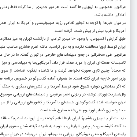
عراقچی همچنین به اروپایی‌ها گفته است هر دور جدیدی از مذاکرات فقط زمانی م
آمادگی داشته باشد.
در میان خبرها: با توجه به تجاوز نظامی رژیم صهیونیستی و آمریکا به ایران همز
آمریکا و غرب بیش از پیش شدت گرفته است.
طبق گزارش آکسیوس، با وجود «ناامیدی ترامپ از بازگشت تهران به میز مذاکره، ا
ایران توسط اروپا مخالفت نکرده و به باور ترامپ، ماشه اهرم فشاری مناسب علیه
عراقچی طی سخنرانی در جمع دیپلمات‌های خارجی در تهران گفت: ما در حال مذاکره
تاسیسات هسته‌ای ایران را مورد هدف قرار داد. آمریکایی‌ها به دیپلماسی و میز 
که مجدداً چنین کاری صورت نخواهد گرفت و ما شاهده اینگونه اقدامات از سوی آن
وزیر امور خارجه ایران گفته است: ما همواره آماده گفت‌وگو در خصوص برنامه ه
که اگر مذاکراتی دوباره شروع شود توسط آمریکا و یا کشورهای دیگری به جنگ 
وال‌استریت‌ژورنال نوشته در رایزنی اخیر عراقچی و دیپلمات‌های اروپایی موضوع
ایران خواسته شده گفت‌وگوهای هسته‌ای با آمریکا و کشورهای اروپایی را از سر بگی
محدودسازی ذخایر اورانیوم غنی‌شده مطرح شده است.
باید منتظر چه چیزی باشیم؟ ایران بارها اعلام کرده توسل اروپا به اسنپ‌بک، فا
به گفته کارشناسان، در چنین شرایطی، با توجه به نادیده گرفته شدن حقوق ایران
پایبندی آمریکا و حتی تروئیکای اروپایی به برجام، ایران می‌تواند در دیوان بین