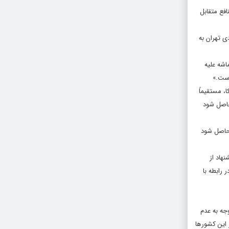
فع متقابل
ی تهران به
اشه علیه
است.»
، مستقیماً
 حاصل شود
 حاصل شود
هاد از
 رابطه با
جه به عدم
 این کشورها