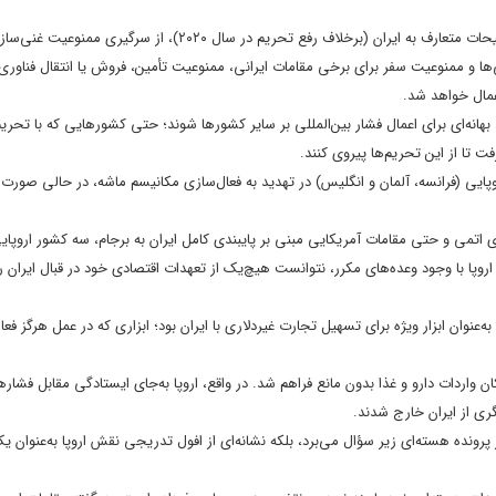
در صورت فعال شدن مکانیسم ماشه، تحریم‌هایی همچون ممنوعیت فروش تسلیحات متعارف به ایران (برخلاف رفع تحریم در سال ۰۲۰
ا و ممنوعیت سفر برای برخی مقامات ایرانی، ممنوعیت تأمین، فروش یا انتقال فناوری
مال خواهد شد.
بهانه‌ای برای اعمال فشار بین‌المللی بر سایر کشورها شوند؛ حتی کشورهایی که با تحریم
تا از این تحریم‌ها پیروی کنند.
ایی (فرانسه، آلمان و انگلیس) در تهدید به فعال‌سازی مکانیسم ماشه، در حالی صورت 
ود اذعان آژانس بین‌المللی انرژی اتمی و حتی مقامات آمریکایی مبنی بر پایبندی کامل ایران به برجام، سه کشور اروپ
وپا با وجود وعده‌های مکرر، نتوانست هیچ‌یک از تعهدات اقتصادی خود در قبال ایران ر
ه‌عنوان ابزار ویژه برای تسهیل تجارت غیردلاری با ایران بود؛ ابزاری که در عمل هرگز فعا
 واردات دارو و غذا بدون مانع فراهم شد. در واقع، اروپا به‌جای ایستادگی مقابل فشاره
ری از ایران خارج شدند.
 پرونده هسته‌ای زیر سؤال می‌برد، بلکه نشانه‌ای از افول تدریجی نقش اروپا به‌عنوان یک