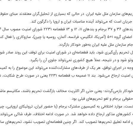
های سازمان ملل علیه ایران. در حالی که بسیاری از تحلیل‌گران معتقدند مبنای حقوقی
ان است که می‌تواند آینده مناسبات ایران و اروپا را دگرگون کند.
که اجازه می‌دهد در صورت «نقض اساسی» تعهدات برجام از سوی ایران، یکی از اعضای گروه ۱+۵ (آمریکا، انگلیس، فرانسه، آلمان، روسیه یا چین)، سازوکاری 
م سازمان ملل علیه ایران به‌طور خودکار بازگردد.
 تحریم رأی‌گیری شود، باید قطعنامه‌ای در شورای امنیت برای توقف این روند صادر شود.
تو شود و در نتیجه، عملاً هیچ کشوری نمی‌تواند جلوی آن را بگیرد.
بروز مشکلات قابل توجه در اجرای توافق، هر یک از طرف‌های مشارکت‌کننده می‌تواند این موضوع را به کم
مشترک ارجاع دهد و در صورت عدم حل موضوع ظرف ۳۰ روز، موضوع به شورای امنیت ارجاع می‌شود. بند ۱۱ ضمیمه ب قطعنام
ت خودکار بازمی‌گردند؛ یعنی حتی اگر اکثریت مخالف بازگشت تحریم باشند، مکانیسم ماش
ه ۲۲۳۱، چند مرحله دارد: در مرحله نخست، موارد اختلافی به کمیسیون مشترک برجام (با حضور ایران، تروئیکای اروپایی
ضوع به وزرای خارجه کشورهای مذکور ارجاع داده خواهد شد. در صورت ادامه اختلاف، طرف شاکی می‌توا
روز فرصت دارد تا قطعنامه‌ای برای ادامه تعلیق تحریم‌ها تصویب کند. اگر چنین قطعنامه‌ای تصویب نشود، تحریم‌های