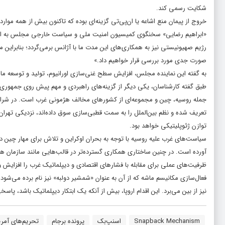
شکایت رسمی کند.
خروج از پیمان منع اشاعه یا ان‌پی‌تی گزینه‌ای بوده که تاکنون بیش از همه موا
«ابراهیم رضایی» سخنگوی کمیسیون امنیت ملی و سیاست خارجی مجلس به ایسنا 
رژیم صهیونیستی نیز به همکاری‌های این مدت ما با آژانس برمی‌گردد؛ بنابراین 
صورت جدی مورد بررسی قرار خواهیم داد.»
به گفته این نماینده مجلس، افزایش سطح غنی‌سازی اورانیوم، تولید و توسعه ما
طبق گفته کارشناسان، یکی دیگر از گزینه‌های راهبردی و مهم پیش روی جمهوری ا
جمله روسیه، چین و مجموعه‌ای از کشورهای مخالف هژمونی غرب است. در شرایطی
تعریف شده و نظم بین‌الملل را به سمت قطبی‌سازی سوق داده‌اند، نزدیکی تهران
توازن ژئوپلیتیکی خواهد بود.
سیاست‌های غرب علیه روسیه با توجه به بحران اوکراین و تلاش برای مهار چین در ح
آورده است. در چنین ساختاری همکاری گسترده‌تر در قالب‌هایی مانند سازمان هم
ظرفیت‌های عملی برای مقابله با فشارهای اقتصادی و دیپلماتیک غرب را افزایش 
فعال‌سازی مکانیسم ماشه که از آن به عنوان «شمشیر دولبه» نیز نام برده می‌شود،
نیز از بین می‌برد. این اقدام اروپا، بیش از آنکه یک ابتکار دیپلماتیک باشد، پاس
Snapback Mechanism
اسنپ‌بک
پرونده برجام
تحریم‌های آمری