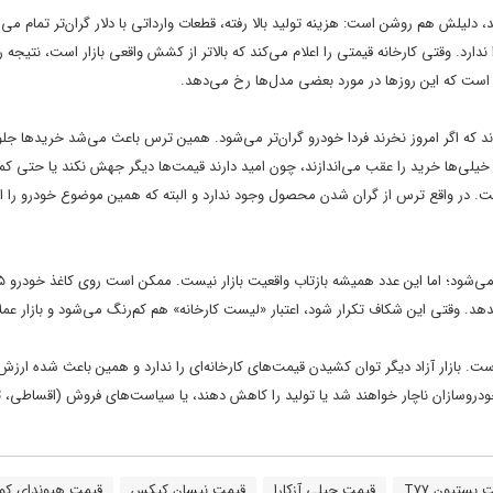
 دلیلش هم روشن است: هزینه تولید بالا رفته، قطعات وارداتی با دلار گران‌تر تمام می‌
 ندارد. وقتی کارخانه قیمتی را اعلام می‌کند که بالاتر از کشش واقعی بازار است، نتیجه
 است که این روز‌ها در مورد بعضی مدل‌ها رخ می‌دهد.
د که اگر امروز نخرند فردا خودرو گران‌تر می‌شود. همین ترس باعث می‌شد خرید‌ها جلو
: خیلی‌ها خرید را عقب می‌اندازند، چون امید دارند قیمت‌ها دیگر جهش نکند یا حتی 
است. در واقع ترس از گران شدن محصول وجود ندارد و البته که همین موضوع خودرو را ا
 بازار آزاد خریدار حاضر باشد فقط ۱.۱ میلیارد تومان بدهد. وقتی این شکاف تکرار شود، اعتبار «لیست کارخانه» هم کم‌رنگ می‌شود و بازار ع
است. بازار آزاد دیگر توان کشیدن قیمت‌های کارخانه‌ای را ندارد و همین باعث شده ارزش
د، خودروسازان ناچار خواهند شد یا تولید را کاهش دهند، یا سیاست‌های فروش (اقساطی،
 بستیون T۷۷
قیمت جیلی آزکارا
قیمت نیسان کیکس
قیمت هیوندای کون