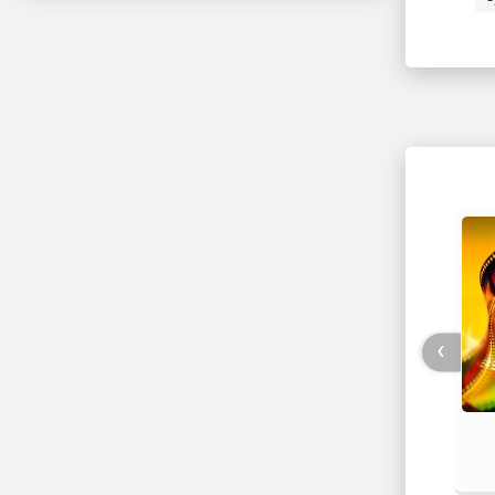
›
فیلم / پزشکیان: استعفا نخواهم داد و
جزئیات
خواهم ایستاد