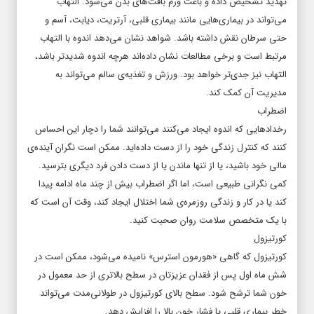
تهدید تشخیص داده و باعث ورم بافت‌های بدن می‌شود. التهاب
می‌تواند در بیماری‌هایی مانند بیماری قلبی، آرتریت، دیابت، آسم و
حتی سرطان نقش داشته باشد. شواهد نشان می‌دهد اندوه با التهاب
مرتبط است و برخی مطالعات نشان داده‌اند هرچه اندوه شدیدتر باشد،
التهاب نیز جدی‌تر خواهد بود. ورزش و تغذیه‌ی سالم می‌تواند به
مدیریت آن کمک کند.
اضطراب
رخدادهایی که اندوه ایجاد می‌کنند می‌توانند شما را دچار این احساس
کنند که کنترل زندگی خود را از دست داده‌اید. ممکن است نگران آینده‌ی
مالی خود باشید، یا از تنها ماندن یا از دست دادن فرد دیگری بترسید.
کمی نگرانی طبیعی است، اما اگر اضطراب بیش از چند ماه ادامه پیدا
کند یا در کار و زندگی روزمره‌ی شما اختلال ایجاد کند، وقت آن است که
با یک متخصص سلامت روان صحبت کنید.
کورتیزول
کورتیزول که گاهی «هورمون استرس» نامیده می‌شود، ممکن است در
شش ماه اول پس از فقدان عزیزتان در سطح بالاتری از حد معمول در
خون شما ترشح شود. سطح بالای کورتیزول در طولانی‌مدت می‌تواند
خطر بیماری قلبی یا فشار خون بالا را افزایش دهد.