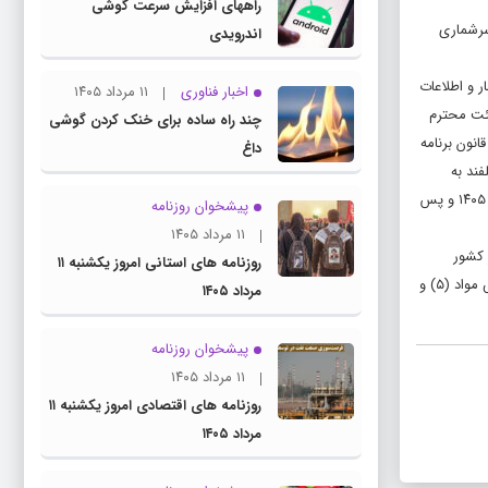
راههای افزایش سرعت گوشی
فرمان اجرای سرشماری
اندرویدی
 و اطلاعات
اخبار فناوری
۱۱ مرداد ۱۴۰۵
جرای ماده (۴) قانون مرکز آمار ایران و به استناد تصویب‌نامه شماره ۲۱۲۴۷ / ت ۵۷۵۱۵ هـ – به تاریخ ۰۳/۰۳/۱۳۹۹ هیئت محترم
چند راه‌ ساده برای خنک کردن گوشی
کیل ستاد ملی سرشماری عمومی نفوس و مسکن ثبتی‌مبنا و در راستای تکالیف دستگاه‌های اجرایی موضوع بند (چ) ماده (۱۰۷) و بند (ب) ماده (۸۶) قانون برنامه
داغ
ران» مکلفند به
منظور ارتقای کیفیت و بهنگام‌سازی اطلاعات و در راستای گذار از نظام آماری سنتی به نظام آماری نوین با رویکرد ثبتی‌مبنا، سرشماری عمومی نفوس و مسکن را در سال ۱۴۰۵ و پس
پیشخوان روزنامه
۱۱ مرداد ۱۴۰۵
 کشور
روزنامه های استانی امروز یکشنبه ۱۱
مکلفند در چارچوب قوانین و مقررات مربوطه، داده‌های مورد نیاز سرشماری را به‌طور مستمر در اختیار مرکز آمار ایران قرار دهند و در مدت زمان اجرای سرشماری بر اساس مواد (۵) و
مرداد ۱۴۰۵
پیشخوان روزنامه
۱۱ مرداد ۱۴۰۵
روزنامه های اقتصادی امروز یکشنبه ۱۱
مرداد ۱۴۰۵