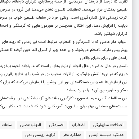
تقریبا ۱۵ درصد از کارمندان آمریکایی، از جمله پرستاران، کارگران کارخانه، ن
طبیعی بدنشان قرار می‌دهد. تحقیقات نلسون نشان می‌دهد این گروه در معرض
اثرات زیستی قابل اندازه‌گیری است. وقتی افراد در ساعات طبیعی خواب در معرض
دیابت را افزایش دهد. این اختلال همچنین بر هورمون‌هایی که گرسنگی و احساس
کارگران شیفتی باشد.
التهاب مغز عاملی که با افسردگی و اضطراب مرتبط است نیز زمانی که ریتم‌های ش
پیش‌بینی دارند، نامنظم می‌شوند و بر همه چیز از کنترل قند خون گرفته تا عملکر
راه‌حل‌هایی برای دنیای واقعی
نلسون در حال حاضر در حال انجام آزمایش‌هایی است که می‌تواند نحوه برخورد بی
داریم که در آن‌ها نقش جلوگیری از اثرات مخرب نور در شب را بر نتایج بالین
این آزمایش‌ها همچنین دستگاه‌های نور آبی روشن را آزمایش می‌کنند که برای
تفکر و خلق‌وخوی آن‌ها را بهبود بخشد.
این مطالعات گامی مهم به سوی به‌کارگیری یافته‌های آزمایشگاهی در مراقبت‌ه
سیستم‌های حمایتی بهتر برای میلیون‌ها آمریکایی شود که شیفت شب کار می‌کن
اختلالات متابولیکی
اضطراب
افسردگی
التهاب عصبی
ساعات 
عملکرد سیستم ایمنی
عملکرد مغز
فرآیند زیستی بدن