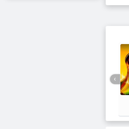
›
فیلم / پزشکیان: استعفا نخواهم داد و
جزئیات
خواهم ایستاد