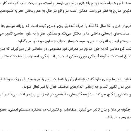
ه تلفن همراه خود زیر چراغ‌های روشن بیمارستان است، در شیفت شب کارخانه کار می‌ک
یای مدرن به نظر می‌رسد، ممکن است در واقع در حال به هم ریختن مغز به شیوه‌های
به گزارش ایسنا، دکتر رندی نلسون، رئیس دپارتمان علوم اعصاب در دانشگاه ویرجینیای غربی، ۱۵ سال گذشته را صرف تحقیق روی چیزی کرده است که روزانه
 ساعت‌های زیستی داخلی ما را مختل می‌کند و عملکرد مغز را به طور اساسی تغییر می
سیستم ایمنی، التهاب عصبی، سوخت‌وساز، خواب و خلق‌وخو تاثیر می‌گذارد.
د، گروه‌هایی که به طور مداوم در معرض نور مصنوعی در ساعاتی قرار می‌گیرند که بدن 
 موضوع است که چگونه آلودگی نوری ممکن است در افسردگی، اضطراب و اختلالات متابو
فته‌اند. مغز ما چیزی دارد که دانشمندان آن را «ساعت اصلی» می‌نامند. این یک خوشه ک
بدن تغییر کند و چه زمانی اندام‌های مختلف فعال یا غیر فعال شوند.
اخلی را گیج می‌کند. مغز سیگنال‌های متناقضی درباره زمان روز دریافت می‌کند و این
چگونه بر مغز و بدن تاثیر می‌گذارد. مطالعات او تغییرات در عملکرد سیستم ایمنی، سطح
 بررسی می‌کند.