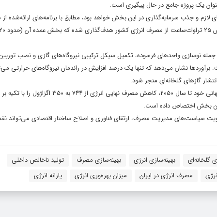
عنوان یک پروژه جامع در حال پیگیری است.
لازم و جذب سرمایه‌گذاری در این بخش خواهد بود، مطابق با برنامه‌های ارائه‌شده از
انرژی‌های تجدیدپذیر و بهره‌وری انرژی برق (ساتبا)، در برنامه هفتم توسعه کاهش ۲۵ تراوات‌ساعت از مصرف انرژی کشور هدف‌گذاری شده ک
 جمله نوسازی واحدهای فرسوده، تکمیل سیکل ترکیبی نیروگاه‌های گازی و نصب توربین
. برآوردها نشان می‌دهد که تنها یک درصد افزایش در راندمان نیروگاه‌های حرارتی می‌تو
شار گازهای گلخانه‌ای منجر شود.
گفتنی است آژانس بین‌المللی انرژی‌های تجدیدپذیر (IRENA) نیز در سناریوی جهانی خود تا سال ۲۰۵۰، کاهش مصرف نهایی انرژی
، تقویت سیاست‌های مدیریت مصرف، ارتقای فناوری و اصلاح ساختار اقتصادی می‌تواند ن
ی گلخانه‌ای
بهینه‌سازی انرژی
بهینه‌سازی مصرف
تولید ناخالص داخلی
نرژی
مصرف انرژی در ایران
میزان بهره‌وری انرژی
یارانه انرژی