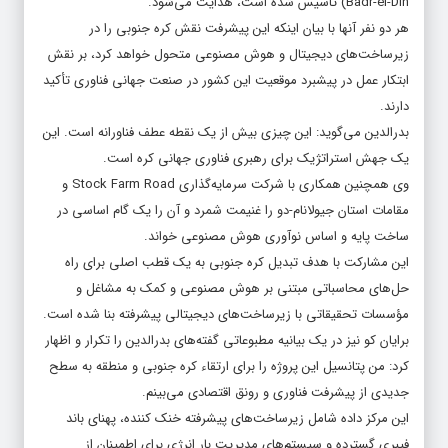
Badr-el-Din) تأسیس شده است، هدایت می‌شود.
هر دو نفر آنها با بیان اینکه این پیشرفت نقش کره جنوبی را در
زیرساخت‌های دیجیتال و هوش مصنوعی متحول خواهد کرد، بر نقش
ابتکار عمل در پیشبرد موقعیت این کشور در صنعت جهانی فناوری تأکید
دارند.
بدرالدین می‌گوید: این چیزی بیش از یک نقطه عطف فناورانه است. این
یک جهش استراتژیک برای رهبری فناوری جهانی کره است.
وی همچنین همکاری با شرکت سرمایه‌گذاری Stock Farm Road و
مقامات استان جیولانام-دو را غنیمت شمرد و آن را یک گام اساسی در
ساخت پایه و اساس نوآوری هوش مصنوعی خواند.
این مشارکت با هدف تبدیل کره جنوبی به یک قطب اصلی برای راه
حل‌های محاسباتی مبتنی بر هوش مصنوعی و کمک به مشاغل و
مؤسسات تحقیقاتی با زیرساخت‌های دیجیتالی پیشرفته بنا شده است.
برایان کو نیز در یک بیانیه مطبوعاتی گفته‌های بدرالدین را تکرار و اظهار
کرد: من پتانسیل این پروژه را برای ارتقاء کره جنوبی و منطقه به سطح
جدیدی از پیشرفت فناوری و رونق اقتصادی می‌بینم.
این مرکز داده شامل زیرساخت‌های پیشرفته خنک کننده، پهنای باند
فیبری گسترده و سیستم‌های مدیریت بار انرژی برای اطمینان از