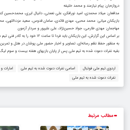
دروازه‌بان: پیام نیازمند و محمد خلیفه
مدافعان: میلاد محمدی، امید نورافکن، علی نعمتی، دانیال ایری، محمدحسین کنعا
بازیکنان میانی: محمد محبی، مهدی قائدی، سامان قدوس، سعید عزت‌اللهی، محم
مهاجمان: مهدی طارمی، جواد حسین‌نژاد، علی علیپور و سردار آزمون
بر اساس این گزارش، این بازیکنان باید فردا تا ساعت ۱۲ خود را به کادر فنی تیم ملی معرفی کنند.
به منظور حفظ نظم رسانه‌ای، تصاویر و اخبار حضور ملی‌ پوشان در هتل و تمرین ریکاوری ملی‌پوشان در روز ٢۵ اسفند از طریق رسا
بقیه نفرات دعوت شده به تیم ملی پس از پایان بازیهای هفته بیست و سوم لیگ ب
اردوی تیم ملی فوتبال
اسامی نفرات دعوت شده به تیم ملی
امارات و 
نفرات دعوت شده به تیم ملی
مطالب مرتبط