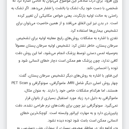
وی افزود: برای درک ساده‌تر این موضوع می‌توان به حالتی اشاره کرد که
شخصی با دست خود یک تشک یا بالشت را فشار می‌دهد. اگر تشک به
راحتی به حالت اولیه بازنگردد، یعنی خواص مکانیکی آن تغییر کرده
است. در بدن نیز این اتفاق می‌افتد و از همین خاصیت می‌توان برای
تشخیص بیماری‌ها استفاده کرد.
نقدی با اشاره به مشکلات روش‌های رایج معاینه اولیه برای تشخیص
سرطان پستان، خاطر نشان کرد: تشخیص اولیه سرطان پستان معمولاً
به‌وسیله لمس دستی توسط پزشک انجام می‌شود، اما این روش دقت
کافی ندارد، چون پزشک هم ممکن است دچار خطای انسانی شود و
توده را احساس نکند.
این فناور با اشاره به روش‌های دیگر تشخیص سرطان پستان، گفت:
چهار روش اصلی دیگر شامل MRI، ماموگرافی، سونوگرافی و PET Scan
هستند، اما هرکدام مشکلات خاص خود را دارند. به عنوان مثال،
ماموگرافی به دلیل درد زیاد مورد استقبال بسیاری از بانوان قرار
نمی‌گیرد. سونوگرافی نیز چون برای بافت‌های نرم طراحی نشده، دقت
پایین‌تری دارد و به مهارت اپراتور وابسته است. کوچک‌ترین خطای
انسانی ممکن است باعث شود توده دیده نشود.
وی ادامه داد: در مناطق محروم، بسیاری از بیماران حتی دسترسی به