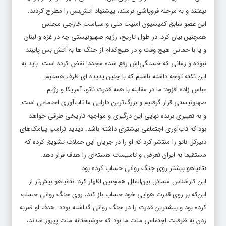
نیفتند و به مرحله فروپاشی نرسند، پیشنهاد آتش‌بس را مطرح کردند.
این عضو سابق کمیسیون امنیت ملی و سیاست خارجی مجلس
همچنین بیان کرد: در طول تاریخ، رژیم صهیونیستی چه در غزه و لبنان
و یا با حماس هیچ وقت و در هیچ‌کدام از جنگ ها به آتش بس پایبند
نبوده و زمانی که خستگی‌اش رفع شده مجددا نقض کرده است. باید به
این نکته توجه داشته باشیم که با چنین پدیده ای طرف هستیم.
عباس زاده افزود: ما در مقابله با همه قدرت ناتو، آمریکا و رژیم
صهیونیستی قرار گرفتیم و بزرگ‌ترین دارایی ما تاب‌آوری اجتماعی است
و به تعبیری برنده نهایی این درگیری و مواجهه تاریخی طرفی خواهد
بود که تاب‌آوری اجتماعی بیشتری داشته باشد. دیدید ترامپ پیامک‌های
دبیرکل ناتو را منتشر کرد که او را در جریان این حملات تشویق کرده که
مستقیما به ایران تعرض و تاسیسات هسته‌ای را هدف قرار دهد.
نتانیاهو بیشتر روی جنگ روانی حساب کرده بود
این کارشناس مسائل بین‌الملل همچنین اظهار کرد: نتانیاهو بیش‌تر از
این‌که بر روی قدرت هوایی خود حساب باز کند، روی جنگ روانی حساب
کرده بود و بیشترین قدرت را در جنگ روانی گذاشته بودد. هدف او ضربه
زدن به ظرفیت اجتماعی ملت ما بود که خوشبختانه ملت پیروز شدند،