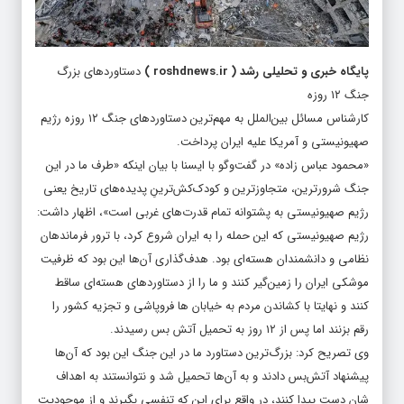
پایگاه خبری و تحلیلی رشد
(
roshdnews.ir
)
دستاوردهای بزرگ
جنگ ۱۲ روزه
کارشناس مسائل بین‌الملل به مهم‌ترین دستاوردهای جنگ ۱۲ روزه رژیم
صهیونیستی و آمریکا علیه ایران پرداخت.
«محمود عباس زاده» در گفت‌وگو با ایسنا با بیان اینکه «طرف‌ ما در این
جنگ شرورترین، متجاوزترین و کودک‌کش‌ترینِ پدیده‌های تاریخ یعنی
رژیم صهیونیستی به پشتوانه تمام قدرت‌های غربی است»، اظهار داشت:
رژیم صهیونیستی که این حمله را به ایران شروع کرد، با ترور فرماندهان
نظامی و دانشمندان هسته‌ای بود. هدف‌گذاری آن‌ها این بود که ظرفیت
موشکی ایران را زمین‌گیر کنند و ما را از دستاوردهای هسته‌ای ساقط
کنند و نهایتا با کشاندن مردم به خیابان ها فروپاشی و تجزیه کشور را
رقم بزنند اما پس از ۱۲ روز به تحمیل آتش بس رسیدند.
وی تصریح کرد: بزرگ‌ترین دستاورد ما در این جنگ این بود که آن‌ها
پیشنهاد آتش‌بس دادند و به آن‌ها تحمیل شد و نتوانستند به اهداف
شان دست پیدا کنند، در واقع برای این که تنفسی بگیرند و از موجودیت