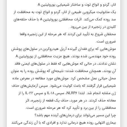
انار، گردو و انواع توت و ساختار شیمیایی یورولیتین A
یک متابولیت میکروبی طبیعی از انار، گردو و انواع توت به محافظت از
سد روده کمک می‌کند. اثرات محافظتی یورولیتین A با حذف حلقه‌های
کلیدی در زنجیره از بین می‌رود.
محققان شروع به تأیید این کردند که هر مرحله از این زنجیره واقعا
ضروری است.
موش‌هایی که برای فقدان گیرنده آریل هیدروکربن در سلول‌های پوشش
روده خود مهندسی شده بودند، هیچ مزیت محافظتی از یورولیتین A
نشان ندادند، در حالی که موش‌هایی که فقط در سلول‌های ایمنی فاقد
آن بودند، همچنان محافظت شدند؛ نتیجه‌ای که پوشش روده را به عنوان
محل حیاتی عمل مشخص کرد. موش‌های مورد مطالعه در معرض ماده
شیمیایی قرار گرفتند که باعث کولیت می‌شود. سپس آزمایش‌های حذف
ژن مشابه انجام شد. ابتدا NLRP6، سپس IL-18 و سپس IL-22 را از
معادله حذف کردند. در هر مورد، حذف یک قطعه از زنجیره، اثر
محافظتی را از بین برد و تأیید کرد که هر مرحله ضروری است.
چرا این مسیر می‌تواند برای درمان‌های آینده مهم باشد؟
بیماری التهابی روده هیچ درمانی ندارد و افرادی که با آن زندگی می‌کنند