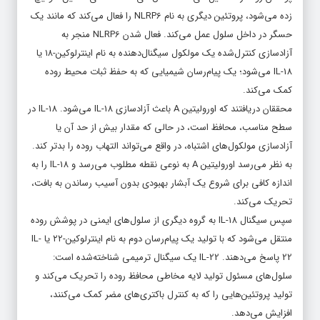
زده می‌شود، پروتئین دیگری به نام NLRP6 را فعال می‌کند که مانند یک
حسگر در داخل سلول عمل می‌کند. فعال شدن NLRP6 منجر به
آزادسازی کنترل‌شده‌ یک مولکول سیگنال‌دهنده به نام اینترلوکین-۱۸ یا
IL-18 می‌شود؛ یک پیام‌رسان شیمیایی که به حفظ ثبات محیط روده
کمک می‌کند.
محققان دریافتند که اورولیتین A باعث آزادسازی IL-18 می‌شود. IL-18 در
سطح مناسب، محافظ است، در حالی که مقدار بیش از حد آن یا
آزادسازی مولکول‌های اشتباه، در واقع می‌تواند التهاب روده را بدتر کند.
به نظر می‌رسد اورولیتین A به نوعی نقطه‌ مطلوب می‌رسد و IL-18 را به
اندازه‌ کافی برای شروع یک آبشار بهبودی بدون آسیب رساندن به بافت،
تحریک می‌کند.
سپس سیگنال IL-18 به گروه دیگری از سلول‌های ایمنی در پوشش روده
منتقل می‌شود که با تولید یک پیام‌رسان دوم به نام اینترلوکین-۲۲ یا IL-
22 پاسخ می‌دهند. IL-22 یک سیگنال ترمیمی شناخته‌شده است:
سلول‌های مسئول تولید لایه مخاطی محافظ روده را تحریک می‌کند و
تولید پروتئین‌هایی را که به کنترل باکتری‌های مضر کمک می‌کنند،
افزایش می‌دهد.