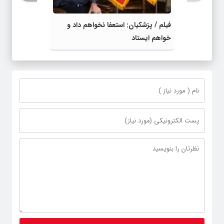
فیلم / پزشکیان: استعفا نخواهم داد و
خواهم ایستاد