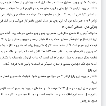
با نزدیک شدن پاییز، مطابق سنت هر ساله اپل آماده رونمایی از سخت‌افزارهای
انتظار می‌رود آیفون ۱۷، اپل‌واچ و ایرپادهای جدید در تاریخ ۹ یا ۱۰ سپتامبر معرفی شوند.
بر اساس گزارشی از بلومبرگ، اپل در چارچوب یک برنامه سه‌ساله برای بازآفرینی 
اواخر ۲۰۲۴ خبر داده بود که اپل روی دو مدل آیفون تاشو کار می‌کند و در کنار آن قصد دارد آیفونی باریک‌تر از مدل‌های کنونی با ضخامت حدود ۸ میلی‌متر عرضه کند.
ویژگی‌های احتمالی آیفون ۱۷
خانواده آیفون ۱۷ شامل مدل‌های معمولی، پرو و پرو مکس خواهد بود. گفته می‌شود صفحه‌نمایش این مدل‌ها ۰.۲ اینچ بزرگ‌تر از آیفون ۱۶ خواهد شد.
نرخ تازه‌سازی نمایشگر ممکن است به ۱۲۰ هرتز برسد و دوربین سلفی نیز به ۲۴ مگاپیکسل ارتقا یابد.
قیمت این سری احتمالاً از حدود ۸۰۰ دلار (۷۰۰ یورو) برای نسخه پایه آغاز می‌شود و نسخه پیشرفته پرو مکس تا ۱۲۵۰ دلار (۱۱۰۰ یورو) قیمت خواهد داشت.
تصاویری از قاب‌های جدید با نام TechWoven فاش شده که با جنس بافت‌دار و بند دوشی ارائه می‌شوند. رنگ‌های سبز و بنفش هم به‌عنوان گزینه‌های تازه معرفی شده‌اند.
شایعه دیگر مربوط به مدل آیفون ۱۷ ایر است که بنا به 
است تنها یک دوربین پشتی و بدون اسپیکر در قسمت پایین بدنه عرضه شود.
اپل واچ
انتظار می‌رود اپل واچ اولترا ۳ در سپتامبر معرفی شود. قابلیت شناسایی فشار خون بالا، پشتیبانی از اینترنت ۵ جی و شارژ سریع‌تر از تغییرات احتمالی این نسل عنوان شده است.
ایرپاد
آخرین مدل ایرپاد در سال ۲۰۲۲ عرضه شد و احتمال می‌رود به‌زودی نسخه تازه‌ای معرفی شود. برخی شایعات از طراحی باریک‌تر کیس و کوچک‌تر شدن ایربادها خبر می‌دهند.
با این حال، همه این اطلاعات در حد شایعه است و باید تا سپتامبر منتظر مان
منبع: یورونیوز