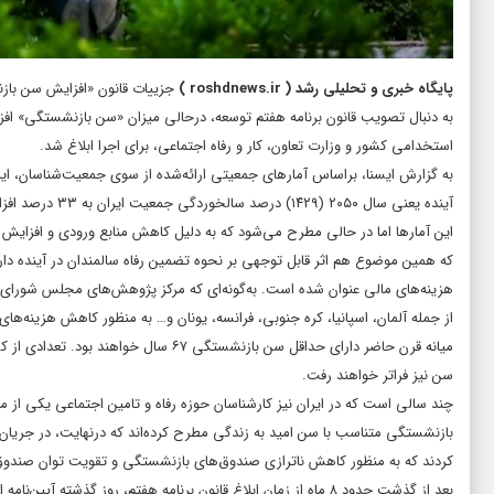
پایگاه خبری و تحلیلی رشد
(
roshdnews.ir
)
جزییات قانون «افزایش سن بازنش
به دنبال تصویب قانون برنامه هفتم توسعه، درحالی میزان «سن بازنشستگی» افزا
استخدامی کشور و وزارت تعاون، کار و رفاه اجتماعی، برای اجرا ابلاغ شد.
آینده یعنی سال ۲۰۵۰ (۱۴۲۹) درصد سالخوردگی جمعیت ایران به ۳۳ درصد افزایش خواهد یافت.
این آمارها اما در حالی مطرح می‌شود که به دلیل کاهش منابع ورودی و افزای
که همین موضوع هم اثر قابل توجهی بر نحوه تضمین رفاه سالمندان در آینده دا
از جمله آلمان، اسپانیا، کره جنوبی، فرانسه، یونان و… به منظور کاهش هزینه‌ه
میانه قرن حاضر دارای حداقل سن بازنشستگ
سن نیز فراتر خواهند رفت.
چند سالی است که در ایران نیز کارشناسان حوزه رفاه و تامین اجتماعی یکی از
کردند که به منظور کاهش ناترازی صندوق‌های بازنشستگی و تقویت توان صندوق­‌ها
بعد از گذشت حدود ۸ ماه از زمان ابلاغ قانون برنامه هفتم، روز 