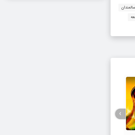
سالمندان
عه
›
فیلم / پزشکیان: استعفا نخواهم داد و
جزئیات