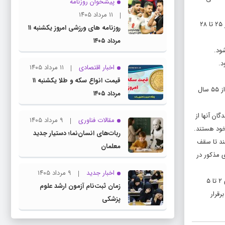
پیشخوان روزنامه
۱۱ مرداد ۱۴۰۵
براساس این قانون، بیمه‌پردازانی که بیش از ۲۸ سال تمام سابقه بیمه­‌پردازی دارند به سنوات الزامی بیمه­‌پردازی آنان برای بازنشستگی اضافه نمی­‌شود. بیمه‌پردازانی که از ۲۵ تا ۲۸
روزنامه های ورزشی امروز یکشنبه ۱۱
مرداد ۱۴۰۵
اخبار اقتصادی
۱۱ مرداد ۱۴۰۵
قیمت انواع سکه و طلا یکشنبه ۱۱
البته مطابق تبصره یک این قانون،‌ اجرای تمام یا بخشی از احکام فوق‌­الذکر مشروط بر آن است که سن بیمه­‌پرداز­ در زمان بازنشستگی برای مردان از ۶۲ سال و برای زنان از ۵۵ سال
مرداد ۱۴۰۵
گان آنها از
مقالات فناوری
۹ مرداد ۱۴۰۵
ربات‌های انسان‌نما؛ دستیار جدید
ت خود و موافقت دستگاه‌های ذی­ربط می‌توانند علاوه بر زمان‌های مذکور در اجزای (۲) تا (۵) این بند تا سقف
معلمان
 مذکور در
اخبار جدید
۹ مرداد ۱۴۰۵
همچنین طبق تبصره ۶، افرادی که بنا به تقاضای خود مایل به بازنشستگی بدون رعایت موعد فوق‌­الذکر باشند، بازنشستگی آنها مطابق قوانین مربوط و بدون رعایت اجزای ۲ تا ۵
زمان ثبت‌نام آزمون ارشد علوم
رقرار
پزشکی