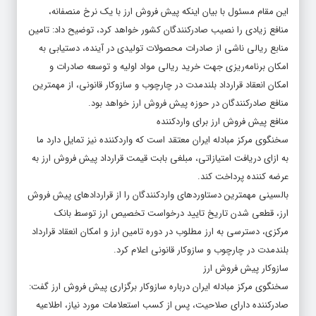
این مقام مسئول با بیان اینکه پیش فروش ارز با یک نرخ منصفانه،
منافع زیادی را نصیب صادرکنندگان کشور خواهد کرد، توضیح داد: تامین
منابع ریالی ناشی از صادرات محصولات تولیدی در آینده، دستیابی به
امکان برنامه‌ریزی جهت خرید ریالی مواد اولیه و توسعه صادرات و
امکان انعقاد قرارداد بلندمدت در چارچوب و سازوکار قانونی، از مهمترین
منافع صادرکنندگان در حوزه پیش فروش ارز خواهد بود.
منافع پیش فروش ارز برای واردکننده
سخنگوی مرکز مبادله ایران معتقد است که واردکننده نیز تمایل دارد ما
به ازای دریافت امتیازاتی، مبلغی بابت قیمت قرارداد پیش فروش ارز به
عرضه کننده پرداخت کند.
بالسینی مهمترین دستاوردهای واردکنندگان را از قراردادهای پیش فروش
ارز، قطعی شدن تاریخ تایید درخواست تخصیص ارز توسط بانک
مرکزی، دسترسی به ارز مطلوب در دوره تامین ارز و امکان انعقاد قرارداد
بلندمدت در چارچوب و سازوکار قانونی اعلام کرد.
سازوکار پیش فروش ارز
سخنگوی مرکز مبادله ایران درباره سازوکار برگزاری پیش فروش ارز گفت:
صادرکننده دارای صلاحیت، پس از کسب استعلامات مورد نیاز، اطلاعیه