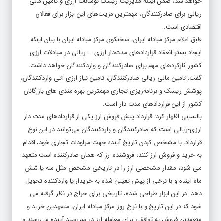
خواهد شد، ضمن اینکه مدیریت ریسک نوسانات ارزی و تامین مالی
ریالی برای صادرکنندگان، مهمترین مزیت‌های این ابزار برای فعالان
اقتصادی است.
طبق اعلام مرکز مبادله ایران، سخنگوی مرکز مبادله ایران با بیان اینکه
ایجاد بستر انعقاد قراردادهای مدت‌دار ارزی – ریالی در مبادلات ارزی
کشور کارکردهای مهم برای صادرکنندگان و واردکنندگان خواهد داشت،
گفت: تامین مالی ریالی صادرکنندگان، تامین نیاز ارزی آتی واردکنندگان،
پوشش ریسک و برنامه‌ریزی تجاری مهمترین بهره مندی های بازرگانان
کشور از این قراردادهای مدت دار است.
بالسینی اظهار کرد: قرارداد پیش فروش ارز یکی از قراردادهای مدت دار
ارزی-ریالی است که صادرکنندگان و واردکنندگان می‌توانند در این نوع
قرارداد، با مشخص کردن تاریخ آینده جهت مراودات تجاری خود، اقدام
به خرید و فروش ارز کنند؛ فروشنده ارز که همان صادرکننده است متعهد
می شود، مقدار مشخصی ارز را در تاریخی مشخص مثل سه یا شش
ماه آینده و با نرخی از پیش تعیین شده به خریدار یا واردکننده تحویل
دهد. در این ابزار طراحی شده، تاریخی برای حراج در نظر گرفته می
شود که در این تاریخ و با نرخ روز مرکز مبادله ایران، متعهدین خرید و
متعهدین فروش به توافقی برای معامله ارز در سررسید آینده می‌رسند و