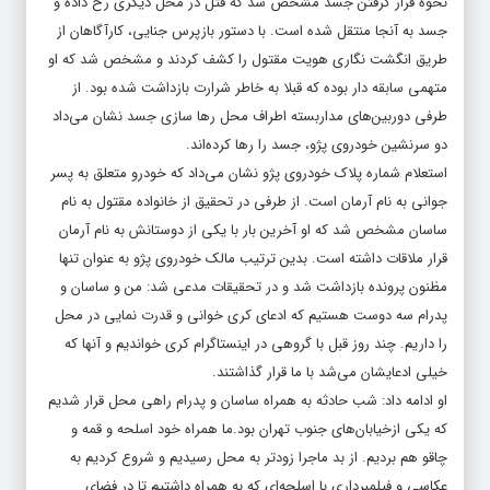
نحوه قرار گرفتن جسد مشخص شد که قتل در محل دیگری رخ داده و
جسد به آنجا منتقل شده است. با دستور بازپرس جنایی، کارآگاهان از
طریق انگشت نگاری هویت مقتول را کشف کردند و مشخص شد که او
متهمی سابقه دار بوده که قبلا به خاطر شرارت بازداشت شده بود. از
طرفی دوربین‌های مداربسته اطراف محل رها سازی جسد نشان می‌داد
دو سرنشین خودروی پژو، جسد را رها کرده‌اند.
استعلام شماره پلاک خودروی پژو نشان می‌داد که خودرو متعلق به پسر
جوانی به نام آرمان است. از طرفی در تحقیق از خانواده مقتول به نام
ساسان مشخص شد که او آخرین بار با یکی از دوستانش به نام آرمان
قرار ملاقات داشته است. بدین ترتیب مالک خودروی پژو به عنوان تنها
مظنون پرونده بازداشت شد و در تحقیقات مدعی شد: من و ساسان و
پدرام سه دوست هستیم که ادعای کری خوانی و قدرت نمایی در محل
را داریم. چند روز قبل با گروهی در اینستاگرام کری خواندیم و آنها که
خیلی ادعایشان می‌شد با ما قرار گذاشتند.
او ادامه داد: شب حادثه به همراه ساسان و پدرام راهی محل قرار شدیم
که یکی ازخیابان‌های جنوب تهران بود.ما همراه خود اسلحه و قمه و
چاقو هم بردیم. از بد ماجرا زودتر به محل رسیدیم و شروع کردیم به
عکاسی و فیلمبرداری با اسلحه‌ای که به همراه داشتیم تا در فضای