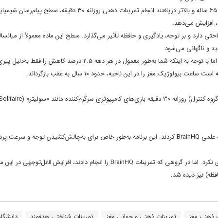
به گزارش ایسنا، محققان دانشگاه مک‌گیل طی یک مطالعه ۱۰ هفته‌ای روی افراد ۶۵ ساله و بالاتر دریافتند انجام تمرینات ذهنی روزانه ۳۰ دقیقه، سطح پیام‌رس
ی دارد و بر توجه، یادگیری و حافظه تأثیر می‌گذارد. سطح این ماده معمولاً از میانسا
ید و ناگهانی می‌شود.
محققان می‌گویند افزایش ۲.۳ درصدی این انتقال‌دهنده شاید زیاد به نظر نرسد، اما با توجه به اینکه شما به‌طور معمول در هر دهه ۲.۵ درصد ک
لوژیک مغز را در این ناحیه، حدود ۱۰ سال به عقب بازگرداند.
گروه دیگر (گروه آزمایش) همان زمان را صرف تمرینات شناختی هدفمند از برنامه علمی BrainHQ کردند. این برنامه به‌طور خاص برای به‌چالش‌کشیدن توجه و س
نتایج واضح بود. در گروهی که سولیتر بازی می‌کردند، سطح استیل‌کولین تغییری نکرد. اما در گروهی که تمرینات BrainHQ را انجام دادند، ا
ظه) نیز دیده شد.
 ذهنی مغز
تمرینات ذهنی و جوانی مغز
تمرینات شناختی هدفمند
دانشگا