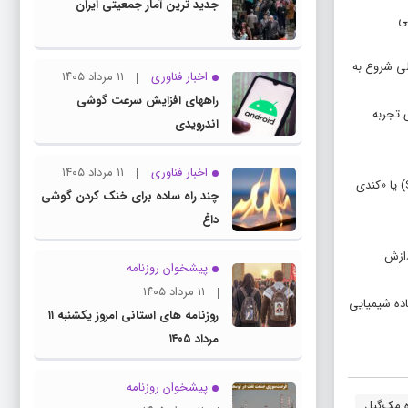
جدید ترین آمار جمعیتی ایران
ان شیمیایی
لی شروع به
اخبار فناوری
۱۱ مرداد ۱۴۰۵
راههای افزایش سرعت گوشی
اهش را فقط به‌دلیل پیری تجربه
اندرویدی
اخبار فناوری
۱۱ مرداد ۱۴۰۵
این تحقیق ۹۲ فرد سالم ۶۵ ساله و بالاتر را بررسی کرد. نیمی از شرکت‌کنندگان (گروه کنترل) روزانه ۳۰ دقیقه بازی‌های کامپیوتری سرگرم‌کننده مانند «سولیتر» (Solitaire) یا «کندی
چند راه‌ ساده برای خنک کردن گوشی
داغ
رعت پردازش
پیشخوان روزنامه
۱۱ مرداد ۱۴۰۵
فزایش قابل‌توجهی در این ماده شیمیایی
روزنامه های استانی امروز یکشنبه ۱۱
مرداد ۱۴۰۵
پیشخوان روزنامه
ه مک‌گیل