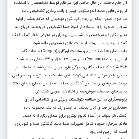
آن جان باختند. در حال حاضر، این سرطان توسط متخصصان با استفاده
از روش‌هایی مانند آندوسکوپی بینی و بافت‌برداری تشخیص داده
می‌شود. ضمن اینکه ابزارهای غربالگری دیجیتال که علائم هشدار اولیه
سرطان حنجره را با استفاده از ضبط صدا تشخیص می‌دهند، می‌توانند
به پزشکان غیرمتخصص در شناسایی بیماران در معرض خطر کمک کمک
کنند تا بیماری‌شان زودتر از حالت عادی تشخیص داده شود.
دانشمندان «دانشگاه علوم و سلامت اورگان»(Oregon) و «دانشگاه
ایالتی پورتلند»(Portland) با بررسی ۱۲۵ هزار و ۲۳ صدای ضبط شده از
۳۰۶ شرکت‌کننده آمریکایی، ویژگی‌های صوتی نشان‌دهنده ضایعات تار
صوتی را در مردان شناسایی کردند. این ضایعات یا خوش‌خیم یا سرطانی
بودند. همچنین، رابطه بین آهنگ و صدا به تمایز بین صدای مردان مبتلا
به سرطان، ضایعات خوش‌خیم و اختلالات صوتی کمک کرد.
پژوهشگران در این مطالعه نتوانستند ویژگی‌های شناسایی آماری
معناداری در صدای زنان بیابند، اما امیدوارند که یک مجموعه داده
گسترده‌تر بتواند در آینده نتایج بهتری برای صدای زنان ارائه دهد.
علائم سرطان حنجره شامل تغییرات صدا مانند گرفتگی صدا و گلودردی
است که از بین نمی‌رود