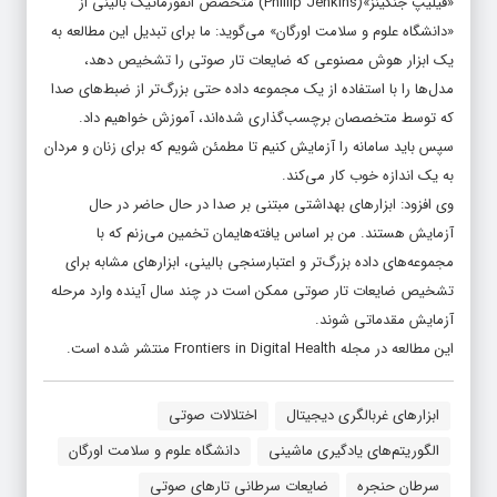
«فیلیپ جنکینز»(Phillip Jenkins) متخصص انفورماتیک بالینی از
«دانشگاه علوم و سلامت اورگان» می‌گوید: ما برای تبدیل این مطالعه به
یک ابزار هوش مصنوعی که ضایعات تار صوتی را تشخیص دهد،
مدل‌ها را با استفاده از یک مجموعه داده حتی بزرگ‌تر از ضبط‌های صدا
که توسط متخصصان برچسب‌گذاری شده‌اند، آموزش خواهیم داد.
سپس باید سامانه را آزمایش کنیم تا مطمئن شویم که برای زنان و مردان
به یک اندازه خوب کار می‌کند.
وی افزود: ابزارهای بهداشتی مبتنی بر صدا در حال حاضر در حال
آزمایش هستند. من بر اساس یافته‌هایمان تخمین می‌زنم که با
مجموعه‌های داده بزرگ‌تر و اعتبارسنجی بالینی، ابزارهای مشابه برای
تشخیص ضایعات تار صوتی ممکن است در چند سال آینده وارد مرحله
آزمایش مقدماتی شوند.
این مطالعه در مجله Frontiers in Digital Health منتشر شده است.
ابزارهای غربالگری دیجیتال
اختلالات صوتی
الگوریتم‌های یادگیری ماشینی
دانشگاه علوم و سلامت اورگان
سرطان حنجره
ضایعات سرطانی تارهای صوتی