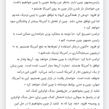
رئیس‌جمهور چین دارم. به‌نظر من روابط خوبی با چین خواهیم داشت.
من خواستار باز شدن بازار چین به روی آمریکا هستم.»
او افزود: «پیش از همه‌گیری کرونا به توافق خوبی با چین نزدیک شدیم.
اما این توافق عملی نشد. چین از تعامل با آمریکا بیشتر از واشنگتن سود
خواهد کرد.»
ترامپ تصریح کرد: «با توجه به عملکرد وزیر خزانه‌داری ممکن است با
رئیس جمهور چین صحبت کنم.»
او افزود: «اکنون درحال استفاده از تعرفه‌ها به نفع آمریکا هستیم. به ۱۰
تریلیون سرمایه‌گذاری در آمریکا نزدیک شده‌ایم.»
ترامپ ادعا کرد: «مذاکرات با چین معنادار خواهد بود. آن‌ها وادار به
توافق با آمریکا هستند. تجارت آن‌ها دچار آسیب شده است. چین بیش
از یک تریلیون دلار از آمریکا کسب درآمد می‌کرد. اکنون این درآمد
متوقف شده است. خواستار رقابت در بازار چین هستیم. این به آمریکا،
جهان، چین و حتی روابط دوستانه با چین کمک خواهد کرد.»
شاید از چین بخواهیم در حل‌وفصل جنگ اوکراین کمک کند
او در پاسخ به سوالی درباره احتمال کمک چین برای «حل جنگ اوکراین
و روسیه» افزود: «بله، چرا که نه. شاید از چین بخواهیم تا در حل این