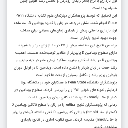
اول بارداری با نرخ بالاتر زایمان زودرس و کاهش رشد طولی جنین
همراه بوده است.
این تحقیق که توسط پژوهشگران دپارتمان علوم تغذیه دانشگاه Penn
State انجام شده، نشان می‌دهد در زنان با کمبود ویتامین D، سه ‌ماهه
اول بارداری یا حتی پیش از بارداری زمان‌های بحرانی برای مداخله
جهت بهبود نتایج بارداری است.
براساس نتایج این مطالعه، بیش از ۲۵ درصد از زنان باردار یا شیرده،
دارای سطوح ویتامین D پایین‌تر از مقادیر توصیه‌شده هستند. اهمیت
ویتامین D در رشد اسکلتی جنین، عملکرد ایمنی مادر در لایه جنینی و
رشد جفت در زنان باردار را نشان داده است. ویتامین D در اوایل دوران
بارداری برای رشد و تکامل بسیاری از بافت‌ها لازم است.
پژوهشگران دانشگاه Penn State با همکاران خود در دانشگاه یوتا
آزمایش نمونه‌های خونی ۳۵۱ زن را بررسی کردند. سطوح ویتامین دی
کمتر از ۵۰ nmol/L نشان‌دهنده ناکافی بودن ویتامین D است.
زمانی که پژوهشگران نتایج مطالعه را در زنان با سطح ناکافی ویتامین D
(کمتر از ۵۰ nmol/L) با زنانی که ویتامین D کافی داشتند (بیشتر یا برابر
با ۵۰ nmol/L) مقایسه کردند، هیچ تفاوت آماری در نتایج بارداری
مشاهده نکردند.