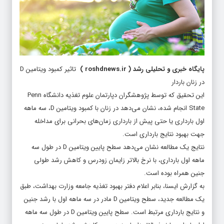
پایگاه خبری و تحلیلی رشد
(
roshdnews.ir
)
تاثیر کمبود ویتامین D
در زنان باردار
این تحقیق که توسط پژوهشگران دپارتمان علوم تغذیه دانشگاه Penn
State انجام شده، نشان می‌دهد در زنان با کمبود ویتامین D، سه ‌ماهه
اول بارداری یا حتی پیش از بارداری زمان‌های بحرانی برای مداخله
جهت بهبود نتایج بارداری است.
نتایج یک مطالعه نشان می‌دهد سطح پایین ویتامین D در طول سه
ماهه اول بارداری، با نرخ بالاتر زایمان زودرس و کاهش رشد طولی
جنین همراه بوده است.
به گزارش ایسنا، بنابر اعلام دفتر بهبود تغذیه جامعه وزارت بهداشت، طبق
یک مطالعه جدید، سطح ویتامین D مادر در سه ماهه اول با رشد جنین
و نتایج بارداری مرتبط است. سطح پایین ویتامین D در طول سه ماهه