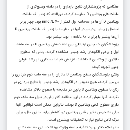
هنگامی که پژوهشگران نتایج بارداری را در دامنه وسیع‌تری از
غلظت‌های ویتامین D مقایسه کردند، دریافتند که زنانی که غلظت
ویتامین D آن‌ها در سه‌ماهه اول کمتر از ۴۰ nmol/L بود، چهار برابر
احتمال زایمان زودرس در آنها در مقایسه با زنانی که غلظت ویتامین D
آن‌ها بیشتر یا برابر با ۸۰ nmol/L بود، بیشتر بود.
پژوهشگران همچنین ارتباطی بین غلظت‌های ویتامین D در سه‌ ماهه
اول و برخی الگوهای رشد جنینی مشاهده کردند. زنانی که سطوح
بالاتری از ویتامین D داشتند، افزایش کم اما معناداری در رشد طولی
جنین تجربه کردند.
وقتی پژوهشگران سطح ویتامین D مادران را در سه‌ ماهه دوم بارداری را
بررسی کردند، هیچ تفاوتی در الگوهای رشد جنینی یا نتایج بارداری در
زنان با سطوح ویتامین D پایین در مقایسه با سطوح بالاتر مشاهده
نکردند. آنها عنوان کردند در این مطالعه اکثر زنان در طول سه ماهه دوم
دارای سطوح کافی ویتامین D بودند، بنابراین ممکن است توانایی آنها
برای تشخیص تاثیر واقعی ویتامین دی کاهش یابد. با این حال، برای
درک کامل نتایج نیاز به تحقیقات بیشتری است.
بنابر اعلام دفتر بهبود تغذیه جامعه وزارت بهداشت، این مطالعه نشان