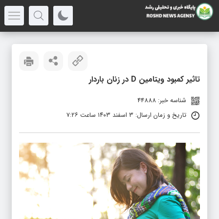
تاثیر کمبود ویتامین D در زنان باردار
شناسه خبر: 44888
تاریخ و زمان ارسال: ۳ اسفند ۱۴۰۳ ساعت ۷:۲۶