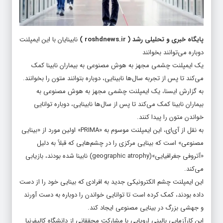
پایگاه خبری و تحلیلی رشد
(
roshdnews.ir
)
نابینایان با این ایمپلنت
دوباره می‌توانند بخوانند
یک ایمپلنت چشمی مجهز به هوش مصنوعی به بیماران نابینا کمک
می‌کند تا پس از تجربه سال‌ها نابینایی، دوباره بتوانند متون را بخوانند.
به گزارش ایسنا، یک ایمپلنت چشمی مجهز به هوش مصنوعی به
بیماران نابینا کمک می‌کند تا پس از سال‌ها نابینایی، دوباره توانایی
خواندن متون را پیدا کنند.
به نقل از آی‌ای، این ایمپلنت موسوم به «PRIMA» اولین مورد از «بینایی
مصنوعی» است که بینایی مرکزی را در چشم‌هایی که قبلاً به دلیل
«آتروفی جغرافیایی»(geographic atrophy) نابینا شده بودند، بازیابی
می‌کند.
این ایمپلنت چشم الکترونیکی جدید به افرادی که بینایی خود را از دست
داده بودند، کمک کرده است تا توانایی خواندن را دوباره به دست آورند
و جهشی بزرگ در بینایی مصنوعی ایجاد کند.
این کارآزمایی بالینی اروپایی با مشارکت محققانی از دانشگاه کالیفرنیا