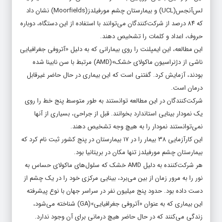
لس‌آنجس(UCL) و بیمارستان چشم مورفیلدز(Moorfields) نشان داد
که ۸۴ درصد از شرکت‌کنندگان می‌توانند با استفاده از این دستگاه، دوباره
حروف، اعداد و کلمات را تشخیص دهند.
این مطالعه، این ایمپلنت را روی بیمارانی که به دلیل «آتروفی جغرافیایی
ناشی از دژنراسیون ماکولای خشک»(AMD) مرتبط با سن نابینا شده
بودند، آزمایش کرد. گفتنی است که این بیماری در حال حاضر غیرقابل
درمان است.
شرکت‌کنندگان در این مطالعه توانستند به طور متوسط ​​پنج خط را روی
یک نمودار بینایی استاندارد بخوانند. قبل از جراحی، بسیاری از آنها
نمی‌توانستند نمودار را به هیچ وجه تشخیص دهند.
این کارآزمایی ۳۸ بیمار را در ۱۷ بیمارستان در پنج کشور ثبت نام کرد که
بیمارستان چشم مورفیلدز تنها مکان در بریتانیا بود.
هر شرکت‌کننده به دلیل AMD خشک که سلول‌های ماکولای حساس به
نور را به مرور زمان از بین می‌برد، بینایی مرکزی خود را در یک چشم از
دست داده بود. حدود پنج میلیون نفر در سراسر جهان با نوع پیشرفته
این بیماری که به عنوان «آتروفی جغرافیایی»(GA) شناخته می‌شود،
زندگی می‌کنند که در حال حاضر هیچ درمانی برای آن وجود ندارد.