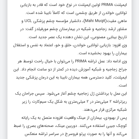
ایمپلنت PRIMA اولین ایمپلنت در نوع خود است که قادر به بازیابی
توانایی خواندن از طریق چشمی است که کاملاً نابینا شده است.
ماهی مقیت(Mahi Muqit)، دانشیار مؤسسه چشم پزشکی UCL و
مشاور ارشد زجاجیه و شبکیه در بیمارستان چشم مورفیلدز گفت: در
تاریخ بینایی مصنوعی، این نشان دهنده یک عصر جدید است.
وی افزود: بازیابی توانایی خواندن، خلق و خو، اعتماد به نفس و استقلال
بیماران را بهبود بخشیده است.
وی ادامه داد: عمل تراشه PRIMA را می‌توان با خیال راحت توسط هر
جراح زجاجیه و شبکیه آموزش دیده در کمتر از دو ساعت انجام داد. این
ایمپلنت، کلید دسترسی همه بیماران نابینا به این درمان پزشکی جدید
است.
این عمل با برداشتن ژل زجاجیه چشم آغاز می‌شود. سپس جراحان یک
ریزتراشه ۲ میلی‌متر در ۲ میلی‌متری به شکل یک سیم‌کارت را زیر
شبکیه مرکزی قرار می‌دهند.
پس از بهبودی، بیماران از عینک واقعیت افزوده متصل به یک رایانه
کوچک جیبی استفاده می‌کنند. دوربین عینک، صحنه‌های بصری را ضبط
می‌کند و آنها را به صورت پرتو فروسرخ در سراسر تراشه منعکس