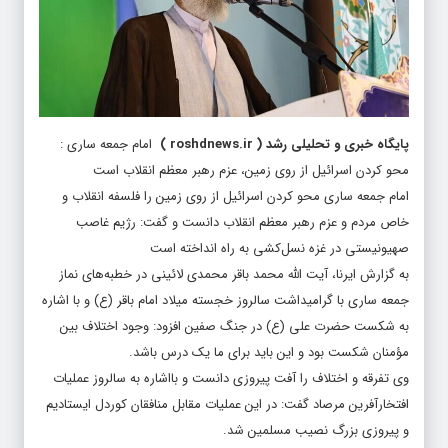
پایگاه خبری و تحلیلی رشد
(
roshdnews.ir
)
امام جمعه ساری :
محو کردن اسرائیل از روی زمین، عزم رهبر معظم انقلاب است
امام جمعه ساری محو کردن اسرائیل از روی زمین را فلسفه انقلاب و
خاص مردم و عزم رهبر معظم انقلاب دانست و گفت: رژیم غاصب
صهیونیستی در غزه نسل‌کشی به راه انداخته است
به گزارش ایرنا، آیت الله محمد باقر محمدی لائینی در خطبه‌های نماز
جمعه ساری با گرامیداشت سالروز خجسته میلاد امام باقر (ع) و با اشاره
به شکست حضرت علی (ع) در جنگ صفین افزود: وجود اختلاف بین
مؤمنان شکست بود و این باید برای ما یک درس باشد.
وی تفرقه و اختلاف را آفت پیروزی دانست و بااشاره به سالروز عملیات
افتخارآفرین مرصاد گفت: در این عملیات مقابل منافقان کوردل ایستادیم
و پیروزی بزرگ نصیب مسلمین شد.