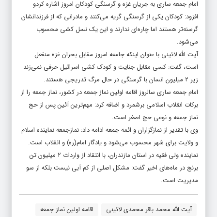
امام جمعه ساری به جریان غزه و گرسنگی کودکان امروز اشاره کردو
افزود: کودکان یکی از گرسنگی گریه می‌کنند و مادرانی که از فرزندانشان
گرسنه‌تر هستند اما چاره‌ای ندارند و این یک نسل کشی محسوب
می‌شود.
آیت الله لائینی با عنوان اینکه جامعه امروز مقابل بحران غزه منفعل
است، گفت: کسی مقابل جنایت و کودک کشی اسرائیل حرفی نمی‌زند
زیر ۲ میلیون انسان با گرسنگی در حال مرگ تدریجی هستند.
امام جمعه ساری سالروز اقامه اولین نماز جمعه در کشور، نماز جمعه را از
برکات انقلاب اسلامی برشمرد و اضافه کرد: مهم‌ترین آئین پس از حج
نماز جمعه و نوعی حج اصغر است.
وی با تقدیر از نمازگزاران و ائمه جمعه ادامه داد: نمازجمعه نماینده اسلام
و ولایت برای شهر محسوب می‌شود و یادگار امام(ره) و انقلاب است.
نماینده ولی فقیه در استان مازندران، با انتقاد از واردات ۲ میلیون تن
برنج در ماه‌های اخیر گفت: مشکل اصلی از کم آبی نیست بلکه از سو
مدیریت است.
آیت الله محمد باقر محمدی لائینی
اقامه اولین نماز جمعه