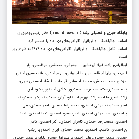
پایگاه خبری و تحلیلی رشد
(
roshdnews.ir
)
دفتر رئیس‌جمهوری
اسامی جانباختگان و قربانیان ناآرامی‌های دی ماه را منتشر کرد
اسامی کامل جانباختگان و قربانیان ناآرامی‌های دی ماه ۱۴۰۴ به شرح زیر
است
علی اباذری، امیرحسین ابراهیم پور، احد ابراهیم پورعبدلی، عطاءاله ابراهیم پورقاضیانی، مریم ابراهیم زاده، محسن ابراهیم زاده حسنجانی، امیررضا ابراهیم نژادگرجی، سارا ابراهیمی، امیررضا ابراهیمی، سپهر ابراهیمی، عبداله ابراهیمی، مریم ابراهیمی، امیرحسین ابراهیمی، سیدمحمد ابراهیمی، مهدی ابراهیمی، مهرداد ابراهیمی، حمید ابراهیمی احمدآباد، جواد ابراهیمی ارتیانی، صادق ابراهیمی پنجکی، معصومه ابراهیمی تازه‌آبادی گلوندانی، بیژن ابراهیمی توی، سعید ابراهیمی علیسرائی، سعید ابراهیمی فر، بهنام ابراهیمیان، حسن ابراهیمیان پیربازاری، امید ابو، مهدی ابوالحسن، علیرضا ابوالقاسمی صحت، کیان ابوالهادی زاده، آنیلا ابوطالبیان الیادرانی، مصطفی ابوفاضلی، پارسا ابیضی، ایلیا اجاقلو، امیررضا اجتهادی، الهام احدی، غلامحسین احدی، یزدان احسان بخش، محمد احسانی قهرمانلو، فرشاد احسانی نیری، پیام احمدپرست، سیدعرشیا احمدپور، هادی احمدپور، داود احمدزاده، امیررضا احمدزاده، بهرام احمدلو، آرش احمدوند، زهرا احمدوند، امیر احمدوند، مهدی احمدی، محمدرضا احمدی، امیر احمدی، سعید احمدی، سیدمهدی احمدی، امیرمسعود احمدی، نیما احمدی، امید احمدی، محمدرضا احمدی، کامران احمدی، اکبر احمدی، کامران احمدی، کامیاب احمدی، محمد احمدی، ایرج احمدی، زینب احمدی، سمیر احمدی، علی احمدی، علیرضا احمدی بابادی، صمد احمدی برسری، علیرضا احمدی ترکمانی، محسن احمدی زاده، امیرحسین احمدی شریف، محمد احمدی کتایونچه، روح اله احمدی کوه بنانی، امیرعلی احمدی کوهبنانی، غزل احمنی، شمشاد اخلاصی علی قیارلو، امیررضا اخلاقی، بهرام اخلاقی، علیرضا اخلاقی آستانه، محمدعلی ادریسی، عبداله ادیبی سده، امیرمحمد ارباب پوری، محسن اربابی، زهرا ارجمندی، آریانا ارجمندی، سعید اردشی، سجاد اردونی کویر، محمدمهدی ارزاق طلب، حمید ارزانلو، وحید ارزانلو، نعیم ارزقی زنوز، مهدی ارشدی، پدرام ارغا، امراله ارغده، علیرضا ارغوانی، محمدامین ارکیان، رضا ارمند، علیرضا اروجی، مرتضی اژدری گوش، امیرمحمد استاددوست، مهدی استادزاده قلعه نوفریمان، پویا استادی، علی اصغر استخر، مجید استیر، هاجر اسحاقی، عباس اسحق نیموری، سروش اسحقی یزدآبادی، جعفر اسحقیان درچه، علی اسداللهی، شایان اسدالهی، سیدعلی اکبر اسدپورمیانگله، محمدجواد اسدی، میثم اسدی، عباس اسدی، سیامک اسدی، عبدالمجید اسدی، امیرعلی اسدی، آرمین اسدی، ملینا اسدی، ایمان اسدی، ایمان اسدی، شایان اسدی، خداداد اسدی حسنوند، محمدرضا اسدی دلیوند، رامین اسدی فرد، رضا اسدی قرجلو، محمد اسدی قفری، هادی اسدی کناری، امیرحسین اسدیان الیگودرزی، مهرنوش اسفندیاری، افشین اسفندیاری، اکبر اسفندیاری بنه کهل، سعید اسکندری، یسنا اسکندری، یداله اسکندری، امین اسکندری الانکش، امیرطاها اسکندری شیرج آباد، ابوالفضل اسکندری نساز، مهدی اسکندریان، رضا اسگندرپور، یاسر اسگندرزاده، علی اسلامی، محمدجواد اسلامیان، اسماعیل شهبازی، مجتبی اسماعیل پور، رضا اسماعیل زاده، سیاوش اسماعیلی، محمدحسین اسماعیلی، ابوالفضل اسماعیلی، مجید اسماعیلی، محمد اسماعیلی لیوسی، علی اصغر اسمعیلی، مهرداد اسمعیل پورکینچاه، پریسا اسمعیل نژاد، علی اصغر اسمعیلی، رضا اسمعیلی، رضا اسمعیلی اورگانی، ابوالفضل اسمعیلی فیجانی، نازنین زهرا اسمی خانی، محمدحسن اشرفی، امیرپارسا اشکبوس، عباس اشکورقربانی، سینا اشگبوسی، هادی اصانلو، سعید اصغرزاده عجمی، مجید اصغرنژاد، احمد اصغری، امیر اصفهانی نژاد، مرتضی اصلانی، پارسا اصلانی، مبین اصلانی، ابراهیم اصلانی چقیورتی، میلاد اطمانی حقویران، مهدی اظهری، فاطمه اعزازی کله سر، پیام اعلائی پیله رود، کرمعلی اعلائی سدهء، حسام الدین اعلمی، یونس افتخاری، مهدی افتخاری فر، مجید افراخته، سپهر افرازه، فاطمه افرازه، امید افراسیابی، میلاد افروخته جوبنه، محمدرضا افروغ، مهرداد افزا، مصطفی افشار، امیرحسین افشاراسبکی، مرتضی افشاربحرآباد، ولی اله افشارطوس، سام افشاری، مجید افشاری، احمد افشاری صدق، محمد افشاری منش، محمد اقابیگی فریزه هندی، وحید اقبالی قهیازی، بنیامین اقدامی، عباس اکبرپور، پویا اکبرزاده، حدیثه اکبرزاده تربتی، احد اکبری، مجتبی اکبری، حسین اکبری، کامران اکبری، حسین اکبری، روح اله اکبری، رضا اکبری اشیانی، حسنعلی اکبری پالنگری، مهدی اکبری جمالوئی، غلامعلی اکبری رباط، موسی الرضا اکبری گرز، احسان اکبری مرادآبادی، محمدامین اکبریان باغملکی، حسین اکرامی، سجاد اکرم خان، راحله اکرمی، سودا اکرمی فرداسبفروشان، مهدی اکرمی قدیرلی، امین اکرمی مهاجری، خداداد الفتی، قاسم الکن کیوج، سعید النچری، محمدرضا الوندی، امید اله داد، علی اله یاربیکی کشمرزی، مهدی اله یاری، سعیده الهام، آزاد الهی بلوردی، یاسین الهی حسن آبادی، امیرمحسن الهیاری دولت آباد، امیرحسین امام جمعه، فاطمه امام دوست، مهران امامی اقکند، مهدی امامی پور، سیدداود امامی میبدی، محمدحسین امان، فرهاد امانی، احمدرضا امانی، ابراهیم امانی، امین امانی نژاد، علیرضا امجدیان، امیرحسین دونلو، محمد امیدنیا، علی امیراصلانی، عباس امیربیگی، عماد امیرپورچوکامی، زهیر امیرخانی، علی امیردادی رخنه، مینا امیرزاده، سیدضیاالدین امیری، رضا امیری، علی امیری، فرزاد امیری، محمدامین امیری، محمد امیری پریان، رضا امیری چایجانی، جعفر امیری عالیه کلائی، داود امیری کیا، مجتبی امیری محمدآبادی، علی اصغر امیری یزنی، محمدرضا امیری ینگ آبادی، فرهاد امین، رضا امین زاده، مهدی امین قاشقای، محمدپارسا امینی، ابوالفضل امینی، پژمان امینی باغبادرانی، عباس امینی زاده سده، روبینا امینیان، فریدون انارکی، سیدجواد انتظاری نوشابادی، سیدمحمدرضا انتظامی، ملیحه انجکانی، غلام حسین اندیش، محمدتقی انصاری چشمه، محمدرضا انصاری رامندی، احسان انصاری ریزی، علی انصاری فر، مجتبی انصاری فرد، فاطمه انوری، محمدامین اولادی سلحشوری، رستم ایارده، علی ایازی، امیرمحمد ایاقت، حسن ایران پورمبارکه، مهدی ایرانپور، میلاد ایرانپورمبارکه، بهنام ایزدی، محسن ایزدی، امیرحسین ایزدی طامه، حسن ایشانی، محمد ایمان پور، لیلا ایمانی، علی ایمانی، هلاکو ایوانی، محمدرضا ایوبی نژاد، داوود آبی، محمود آدینه، هادی آذر، حامد آذربایجان، معصومه آذرسروش دهبنه، سهراب آذرگون، کیومرث آذری، محسن آراستی، علی آرام، الهام آرپنائی، عباس آرزو، علی آرمند، ابوالفضل آروین طلب، سعید آریان، حمزه آریان راد، ابوالفضل آزاد، زهرا آزادپور، شایان آزادی، عرفان آزرده، داود آسبید، لالی آشناپسند، محمدرضا آشناور، مهدی آشوری، عبدالرضا آفتابی طهارم، صابر آقابابائی، حسینعلی آقابابائیان، بیت اله آقاپور، بهروز آقاجانلو، علی آقاجانی، داود آقاداودمارنانی، مهدی آقارضائی، حجت آقازاده قره قاشلو، علی آقازاده کمامردخی، آرش آقاعلی، مهرزاد آقاعلی پور، محسن آقامحمدی، پرهام آقامحمدی دهقی، جواد آقامحمدی صفات، مرتضی آقائی، لقمان آقائی، عارف آگاه قلندرآباد، احمد آنجفی، احمد آهن چیان، محمدرضا آهنگرسریزدی، اسماعیل آهنگری ریزی، میثم آیبد، سجاد باباافشاری، امیر باباشکوری، عباس بابانژاد، ابوالفضل بابانژادهریکنده، میثم بابائی، منصور بابائی، ابوالقاسم بابائی، صدیقه بابائی خراجی، ایمان بابائی دارگانی، حسین بابری، علی بابلقانی، ابوالفضل باجول، سعید باخرد، رسول بادپران، رضا بارانی، مهدی بازرگانی پور، حسین بازیار، الهه بازیار، امیرعلی باستانی، سیداحمد باستی، حسین باشتنی، منوچهر باغانی، یاسر باغانی، علی باغبان، مجتبی باغداردلگشاطرقی، امیرعباس باغستانی، میلاد باغفلکی، علی اصغر باغیان، امیر باقرزاده، مهدی باقری، مرتضی باقری، پوریا باقری، حمیدرضا باقری، علی باقری، آرمان باقری، منصور باقری، امید باقری، امیر باقری، علیرضا باقری، محمدمتین باقری، محسن باقری، زهرا باقری باغبادرانی، اعظم باقری پور، حمید باقری تبار، خدایار باقری کهیش، رضا باقری نژاد، مجید باقری وینه، اعظم باقریان، شیرزاد بالائی، فرهاد بالش زر، ابوالفضل بامدادی اصیل، محسن باوندپور، حسن باهو، امیرمحمد بخت احمدآبادگروس، ابوالفضل بختیارپوردورکی، محمدابراهیم بختیاری، اکبر بختیاری مهر، سجاد بخشعلی، حسین بخشی، علیرضا بخشی زاده، یوسف بخشی کهنه فرود، محمدجواد بخشیان بدخشی، شایان بداغ آبادی، حسین بدرخانی، محمدمهدی بدری، مقصود بدل آبادی، مختار بدلی، عارف براتی، علی براتی بلداجی، حسین براتی سده، حیدرعلی براتی کردکانلو، محبوبه براتیان، علی براتیان ریزی، نوشین برادران کرمانی، عرشیا براری، علی برازنده کوران ترکیه، بهنام برآبادی، امیرعلی برجی، امیرصالح برجی عنبران، علیرضا بردبارجاوید، عباس برزوخانی، راحله برقی، دانیال برکتی، علی برمی نیا، اکبر بروجردی، امیر برومند، حمیدرضا برومندی رادکانی، بهرام بزازشبستری، رامتین بزرگ مقام، سیدباقر بزرگ مهرجعفرآبادی، محمدامین بزرگی، عرفان بزرگی، اشکان بستار، هومن بشکوفه، امیر بشیری چلکاسری، معین بصیری، حامد بصیری، امیرحسین بصیری ملو، سجاد بقالیان، محمدحسین بقرائی، فرزین بلالی، رضا بلندین قلعه جوقی، مسعود بلورچی، احمد بلوری، مهدی بنائیان تلکی، احمد بنواری، علی بنی سکینه، زهرا بنی عامریان، میرمرتضی بنی فاطمه، محمد بوالحسنی باغجمالی، سعید بوستانی، مهدی بوسعید، مجید بویری، رضا به گزین، میلاد بهادری، محمدحسن بهادری، سجاد بهادری مقدم چناربو، عذرا بهادری نژاد، سکینه بهاری، مهران بهاری، پوریا بهاری مستعلی، مهرزاد بهداروندی الماسی، ایمان بهداری، ایمان بهرامی، مهدی بهرامی، محمد بهرامی، سمیه بهرامی حقیقی، محمد بهروزی، مجید بهزادی شیخ رباط، سیدآرش بهشتی، حسین بهشتی، مجید بهفر، زهرا بهلولی پور، امیرسالار بهمن نژاد، عباس بهمنی، محمدرضا بهمنی، خدیجه بهمنی، مسعود بهمنی، رضا بهمنی علیجانوند، حسین بیابانگردزاک، حامد بیابانی، علی بیات، سجاد بیات، محمد بیات، مرتضی بیات، سحر بیات، امیرحسین بیاتانی، امیر بیاتی، امیرحسین بیاتی، بهمن بیاتی، مهدی بیاضی نبی جان، امیرمهدی بیدخوری، علی رضا بیدکی، محمدایمان بیدی، امیرحسین بیرامی، علی بیرامی، محمد بیرانوند، مصطفی بیرانوند، محمود بیژنی، میثم بیژنی زارعی، امیررضا بیک محمدی، وحید بیکدلی، مسیح بیگدلی، نرگس بیگدلی، بهروز بیگدلی مشهدی، عارفه بیگی، اسماعیل بیگی، مجتبی بیگی گرگانی، محمدامین پارسا، ابراهیم پارساکیش، سپیده پاریزی، اکبر پاشاپور، امیر پاشازاده، مینا پاک منش، محمدحلیم پاکبازسردابی، نیما پالیز گر، علی پالیزبان، پیمان پالیزدار، نیما پالیزگر، ابوالفضل پالیزی، گل محمد پای بست، ابوالفضل پایدار، محمدحسین پایدارحسینی، ابوالفضل پایدارنیا، محمد پایمرد، علی اشرف پرتوی، مرتضی پردل، پرستو جراحیان، پویا پرمون کلاردهی، خیراله پرنون، سیدسعید پرور، صادق پرورش عمارت، نادر پروری نصرآبادی، متین پرویزی، امیرعلی پرویزی، عباس پروینی برونده، رضا پرهیزکارویشکاسوقی، عباس پشکول، وحید پل شکن پهلوان، محمد پناهی، سعید پناهی، علیرضا پناهی، اسماعیل پناهی، جبار پناهی آزاد، نسترن پناهی شکراب، مرتضی پناهی مال امیری، محمود پنجی، محمد پورابراهیم، علی پوراصغر، علی پورامامعلی سیاوان محله، نسیم پورآقائی، حسن پورآهنگریان، صنم پوربابائی، مهدی پورحاجی باقر، سعید پورحسن، سجاد پورحسنی مقدم، آرمان پوردلجو، مهدی پورراستی، عطاءاله پوررحمتی قلعه حمام، مجید پوررستمی، منصور پوررکنی، فاطمه پورصادقی، محمد پورصفردلشاد، بهمن پورعباس شوردرق، پیمان پورعلیجانی، ایمان پورفرجام، فرهاد پورکاوه، محمدجواد پورکریم جلالی، بابک پورمظاهری، شاهین پورناصرانی، علیرضا پورنخعی، محمدحسین پورنخعی خیرآبادی، آرش پورهءچهریق، فرزین پوست اش کن، حسین پوشنه، علیرضا پولادستون، رامین پویافرد، امین پویان سرشت، امیرعلی پهلوانزاده اللو، علیرضا پهلوانی ابری، اکرم پیرگزی، مسعود پیرمرادیان، محمد پیرمرادیان، محمد پیروسار، امین پیروکسبخی، داریوش پیرهادی ده علی خانی، اسماعیل پیش رو، امیرعلی پیمانی فروشانی، سیدشهاب پیمبری، فتحیه پیوندکرمانی، مهران تاجداری، مرتضی تاجری، فاطمه تاجی یان، میلاد تاجیک، نیما تاجیک، محمد تاجیک، مجید تاجیک، حسین تائبی، ع