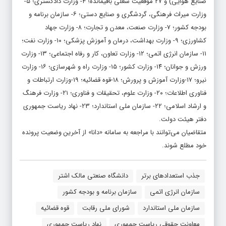
صنایع هوایی) و ۲۷ موقعیت شغلی باقیمانده؛ ۴- وزارت دادگستری؛ ۵-
وزارت میراث فرهنگی، گردشگری و صنایع دستی؛ ۶- سازمان برنامه و
بودجه کشور؛ ۷- وزارت صنعت، معدن و تجارت؛ ۸- وزارت جهاد
کشاورزی؛ ۹- وزارت بهداشت، درمان و آموزش پزشکی؛ ۱۰- وزارت نفت؛
۱۱- سازمان انرژی اتمی؛ ۱۲- وزارت تعاون، کار و رفاه اجتماعی؛ ۱۳- وزارت
ورزش و جوانان؛ ۱۴- وزارت کشور؛ ۱۵- وزارت راه و شهرسازی؛ ۱۶- وزارت
نیرو؛ ۱۷-وزارت آموزش و پرورش؛ ۱۸-قوه قضائیه؛ ۱۹-وزارت ارتباطات و
فناوری اطلاعات؛ ۲۰- وزارت علوم، تحقیقات و فناوری؛ ۲۱- وزارت فرهنگ
و ارشاد اسلامی؛ ۲۲- سازمان ملی استاندارد؛ ۲۳- نهاد ریاست جمهوری
دفتر هیئت دولت.
متقاضیان می‌توانند با مراجعه به سامانه «دانا» از آخرین وضعیت پرونده
خود مطلع شوند.
جذب استعدادهای برتر
دانشگاه صنعتی مالک اشتر
سازمان انرژی اتمی
سازمان برنامه و بودجه کشور
سازمان ملی استاندارد
شورای ملی رقابت
قوه قضائیه
معاونت حقوقی ریاست جمهوری
نهاد ریاست جمهوری