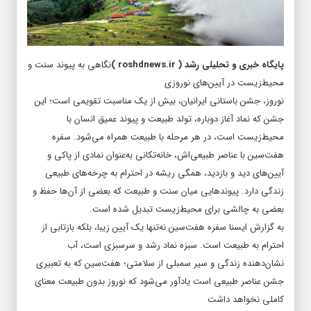
پایگاه خبری و تحلیلی رشد
(
roshdnews.ir
)
نگاهی به پیوند سنت و
محیط‌زیست در آیین‌های نوروزی
نوروز، جشن باستانی ایرانیان، بیش از یک مناسبت تقویمی است؛ این
جشن که نماد آغاز دوباره، تولد طبیعت و پیوند عمیق انسان با
محیط‌زیست است، در هر مرحله با طبیعت همراه می‌شود. سفره
هفت‌سین با عناصر طبیعی‌اش، خانه‌تکانی به‌عنوان نمادی از پاکی و
آیین‌های دید و بازدید، همگی ریشه در احترام به چرخه‌های طبیعی
زندگی دارد. پیوندهایی میان سنت و طبیعت که بعضی از آن‌ها حفظ و
بعضی به چالشی برای محیط‌زیست تبدیل شده‌ است.
به گزارش ایسنا سفره هفت‌سین نه‌تنها یک آیین زیبا، بلکه بازتابی از
احترام به طبیعت است. سبزه نماد رشد و سرسبزی است، آب
نشان‌دهنده زندگی و سیر سمبلی از سلامتی؛ هفت‌سین که به تعبیری
جشن عناصر طبیعی است یادآور می‌شود که نوروز بدون طبیعت معنای
کاملی نخواهد داشت