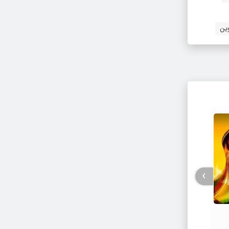
ین
›
فیلم / پزشکیان: استعفا نخواهم داد و
جزئیات
خواهم ایستاد